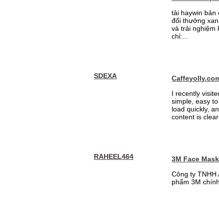
tải haywin bản
đổi thưởng xan
và trải nghiệm
chỉ:...
SDEXA
Caffeyolly.co
I recently visit
simple, easy to
load quickly, a
content is clea
RAHEEL464
3M Face Mas
Công ty TNHH 
phẩm 3M chính