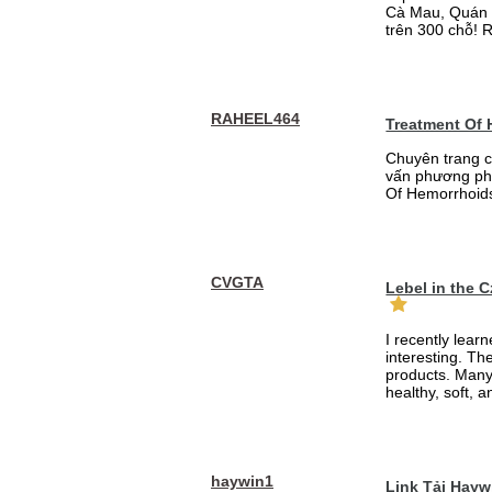
Cà Mau, Quán 
trên 300 chỗ! 
RAHEEL464
Treatment Of
Chuyên trang c
vấn phương phá
Of Hemorrhoid
CVGTA
Lebel in the 
I recently lear
interesting. Th
products. Many
healthy, soft, an
haywin1
Link Tải Hay