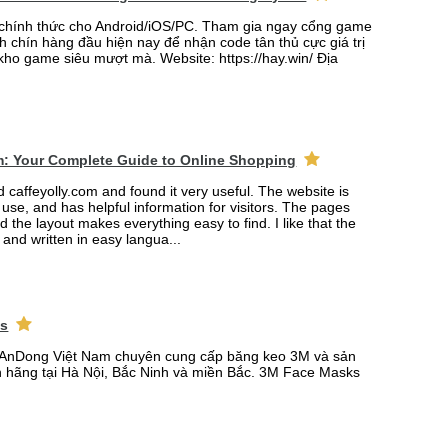
 chính thức cho Android/iOS/PC. Tham gia ngay cổng game
h chín hàng đầu hiện nay để nhận code tân thủ cực giá trị
 kho game siêu mượt mà. Website: https://hay.win/ Địa
m: Your Complete Guide to Online Shopping
ed caffeyolly.com and found it very useful. The website is
 use, and has helpful information for visitors. The pages
nd the layout makes everything easy to find. I like that the
r and written in easy langua...
ks
AnDong Việt Nam chuyên cung cấp băng keo 3M và sản
 hãng tại Hà Nội, Bắc Ninh và miền Bắc. 3M Face Masks