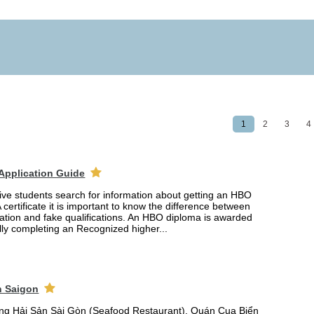
1
2
3
4
Application Guide
ve students search for information about getting an HBO
certificate it is important to know the difference between
ation and fake qualifications. An HBO diploma is awarded
lly completing an Recognized higher...
n Saigon
ng Hải Sản Sài Gòn (Seafood Restaurant), Quán Cua Biển