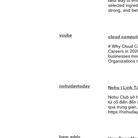
best way to ens
selected ingred
strong, and bett
vcube
cloud comput
# Why Cloud Co
Careers in 202
businesses mode
Organizations t
nohudaytoday
Nohu | Link 
Nohu Club sở h
từ cổ điển đến
qua trung gian,
https://nohuday
barn addy