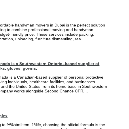
fordable handyman movers in Dubai is the perfect solution
king to combine professional moving and handyman
udget-friendly price. These services include packing,
rtation, unloading, furniture dismantling, rea...
nada is a Southwestern Ontario–based supplier of
ks, gloves, gowns,
ada is a Canadian-based supplier of personal protective
ing individuals, healthcare facilities, and businesses
and the United States from its home base in Southwestern
company works alongside Second Chance CPR,...
plex
ng to %%htmlItem_1%%, choosing the official formula is the