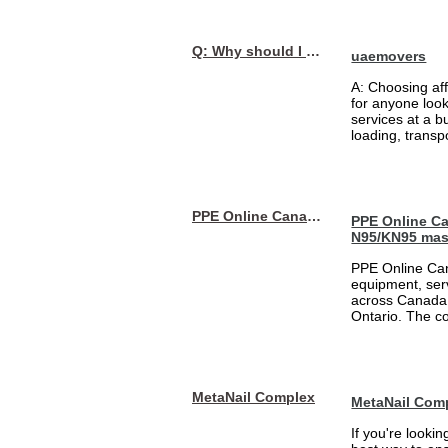
Q: Why should I choose affordable handyman movers in Dubai for my relocation and maintenance needs?
uaemovers
A: Choosing af
for anyone loo
services at a b
loading, transpo
PPE Online Canada – Bulk PPE Supplier | N95, Gloves, Masks & Medical Supplies
PPE Online Ca
N95/KN95 mas
PPE Online Can
equipment, serv
across Canada 
Ontario. The 
MetaNail Complex
MetaNail Com
If you're looki