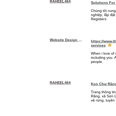
RAHEEL464
Solutions For
Chúng tôi cung
nghiệp, lắp đặ
Registers
Website Design Services berin
https://www.t
services
When i love of 
including you. A
people.
RAHEEL464
Kon Chư Răng
Trang thông ti
Răng, xã Sơn L
vệ rừng, tuyên 