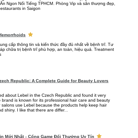
Ăn Ngon Nổi Tiếng TPHCM. Phòng Vip và sân thượng đẹp,
Restaurants in Saigon
 Hemorrhoids
ung cấp thông tin và kiến thức đầy đủ nhất về bệnh trĩ. Tư
p chữa trị bệnh trĩ phù hợp, an toàn, hiệu quả. Treatment
s
Czech Republic: A Complete Guide for Beauty Lovers
ned about Lebel in the Czech Republic and found it very
e brand is known for its professional hair care and beauty
 salons use Lebel because the products help keep hair
d shiny. I like that there are differ...
win Mới Nhất - Cổng Game Đổi Thưởng Uy Tín