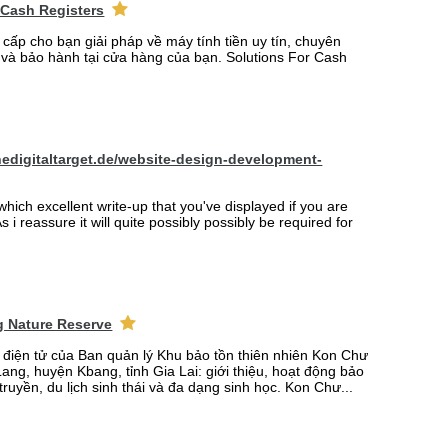
 Cash Registers
 cấp cho bạn giải pháp về máy tính tiền uy tín, chuyên
t và bảo hành tại cửa hàng của bạn. Solutions For Cash
hedigitaltarget.de/website-design-development-
which excellent write-up that you've displayed if you are
s i reassure it will quite possibly possibly be required for
 Nature Reserve
n điện tử của Ban quản lý Khu bảo tồn thiên nhiên Kon Chư
ang, huyện Kbang, tỉnh Gia Lai: giới thiệu, hoạt động bảo
truyền, du lịch sinh thái và đa dạng sinh học. Kon Chư...