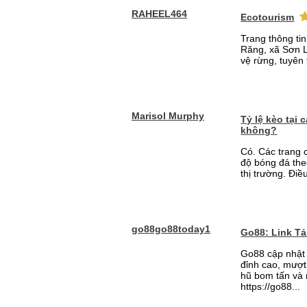
RAHEEL464
Ecotourism
Trang thông ti
Răng, xã Sơn L
vệ rừng, tuyên 
Marisol Murphy
Tỷ lệ kèo tại
không?
Có. Các trang 
độ bóng đá the
thị trường. Điề
go88go88today1
Go88: Link T
Go88 cập nhật 
đỉnh cao, mượt 
hũ bom tấn và 
https://go88...