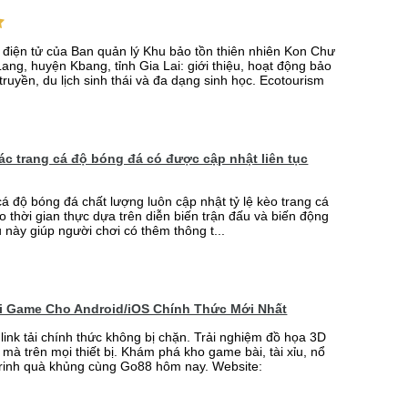
n điện tử của Ban quản lý Khu bảo tồn thiên nhiên Kon Chư
ang, huyện Kbang, tỉnh Gia Lai: giới thiệu, hoạt động bảo
truyền, du lịch sinh thái và đa dạng sinh học. Ecotourism
 các trang cá độ bóng đá có được cập nhật liên tục
cá độ bóng đá chất lượng luôn cập nhật tỷ lệ kèo trang cá
o thời gian thực dựa trên diễn biến trận đấu và biến động
u này giúp người chơi có thêm thông t...
ải Game Cho Android/iOS Chính Thức Mới Nhất
link tải chính thức không bị chặn. Trải nghiệm đồ họa 3D
mà trên mọi thiết bị. Khám phá kho game bài, tài xỉu, nổ
rinh quà khủng cùng Go88 hôm nay. Website: