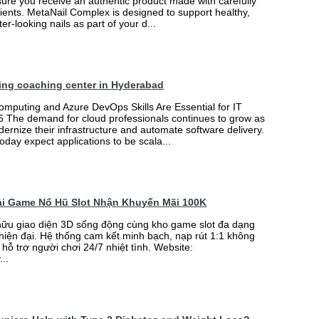
ure you receive an authentic product made with carefully
ients. MetaNail Complex is designed to support healthy,
er-looking nails as part of your d...
ing coaching center in Hyderabad
mputing and Azure DevOps Skills Are Essential for IT
6 The demand for cloud professionals continues to grow as
rnize their infrastructure and automate software delivery.
oday expect applications to be scala...
Tải Game Nổ Hũ Slot Nhận Khuyến Mãi 100K
ữu giao diện 3D sống động cùng kho game slot đa dạng
 hiện đại. Hệ thống cam kết minh bạch, nạp rút 1:1 không
 hỗ trợ người chơi 24/7 nhiệt tình. Website:
...