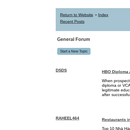
Return to Website
Index
>
Recent Posts
General Forum
Start a New Topic
DSDS
HBO Diploma 
When prospecti
diploma or VCA 
legitimate educ
after successfu
RAHEEL464
Restaurants i
Top 10 Nhà Hà