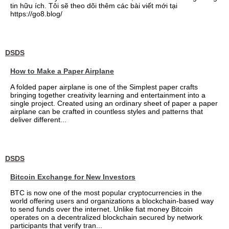
tin hữu ích. Tôi sẽ theo dõi thêm các bài viết mới tại
https://go8.blog/
DSDS
How to Make a Paper Airplane
A folded paper airplane is one of the Simplest paper crafts
bringing together creativity learning and entertainment into a
single project. Created using an ordinary sheet of paper a paper
airplane can be crafted in countless styles and patterns that
deliver different...
DSDS
Bitcoin Exchange for New Investors
BTC is now one of the most popular cryptocurrencies in the
world offering users and organizations a blockchain-based way
to send funds over the internet. Unlike fiat money Bitcoin
operates on a decentralized blockchain secured by network
participants that verify tran...