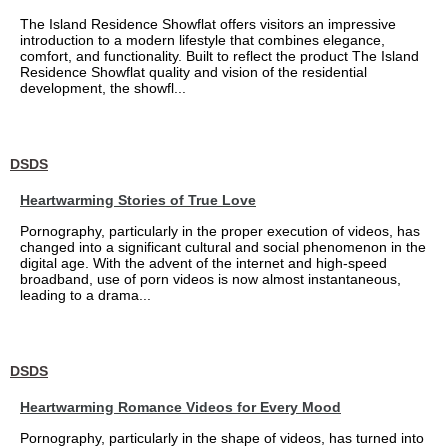
The Island Residence Showflat offers visitors an impressive
introduction to a modern lifestyle that combines elegance,
comfort, and functionality. Built to reflect the product The Island
Residence Showflat quality and vision of the residential
development, the showfl...
DSDS
Heartwarming Stories of True Love
Pornography, particularly in the proper execution of videos, has
changed into a significant cultural and social phenomenon in the
digital age. With the advent of the internet and high-speed
broadband, use of porn videos is now almost instantaneous,
leading to a drama...
DSDS
Heartwarming Romance Videos for Every Mood
Pornography, particularly in the shape of videos, has turned into