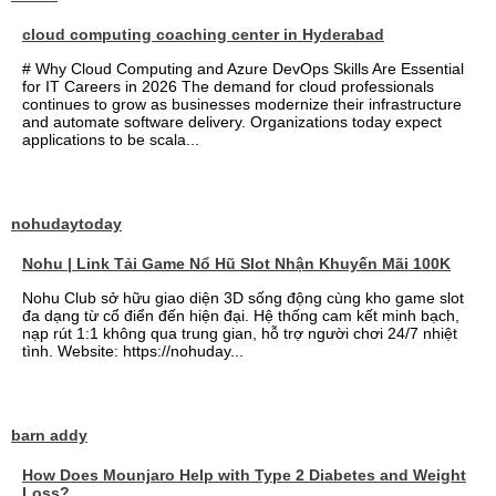
cloud computing coaching center in Hyderabad
# Why Cloud Computing and Azure DevOps Skills Are Essential
for IT Careers in 2026 The demand for cloud professionals
continues to grow as businesses modernize their infrastructure
and automate software delivery. Organizations today expect
applications to be scala...
nohudaytoday
Nohu | Link Tải Game Nổ Hũ Slot Nhận Khuyến Mãi 100K
Nohu Club sở hữu giao diện 3D sống động cùng kho game slot
đa dạng từ cổ điển đến hiện đại. Hệ thống cam kết minh bạch,
nạp rút 1:1 không qua trung gian, hỗ trợ người chơi 24/7 nhiệt
tình. Website: https://nohuday...
barn addy
How Does Mounjaro Help with Type 2 Diabetes and Weight
Loss?