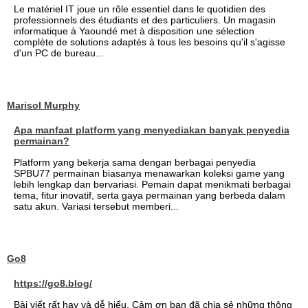
Le matériel IT joue un rôle essentiel dans le quotidien des
professionnels des étudiants et des particuliers. Un magasin
informatique à Yaoundé met à disposition une sélection
complète de solutions adaptés à tous les besoins qu'il s'agisse
d'un PC de bureau...
Marisol Murphy
Apa manfaat platform yang menyediakan banyak penyedia
permainan?
Platform yang bekerja sama dengan berbagai penyedia
SPBU77 permainan biasanya menawarkan koleksi game yang
lebih lengkap dan bervariasi. Pemain dapat menikmati berbagai
tema, fitur inovatif, serta gaya permainan yang berbeda dalam
satu akun. Variasi tersebut memberi...
Go8
https://go8.blog/
Bài viết rất hay và dễ hiểu. Cảm ơn bạn đã chia sẻ những thông