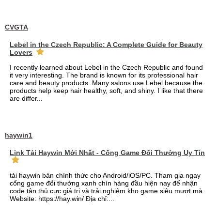
CVGTA
Lebel in the Czech Republic: A Complete Guide for Beauty
Lovers
I recently learned about Lebel in the Czech Republic and found
it very interesting. The brand is known for its professional hair
care and beauty products. Many salons use Lebel because the
products help keep hair healthy, soft, and shiny. I like that there
are differ...
haywin1
Link Tải Haywin Mới Nhất - Cổng Game Đổi Thưởng Uy Tín
tải haywin bản chính thức cho Android/iOS/PC. Tham gia ngay
cổng game đổi thưởng xanh chín hàng đầu hiện nay để nhận
code tân thủ cực giá trị và trải nghiệm kho game siêu mượt mà.
Website: https://hay.win/ Địa chỉ:...