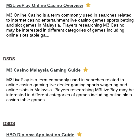
M3LivePlay Online Casino Overview
M3 Online Casino is a term commonly used in searches related
to internet casino entertainment live casino games sports betting
and slot games in Malaysia. Players researching M3 Casino
may be interested in different categories of games including
online slots table ga...
DSDS
M3 Casino Malaysia Gaming Guide
M3LivePlay is a term commonly used in searches related to
online casino gaming live dealer gaming sports wagering and
online slots in Malaysia. Players researching M3LivePlay may be
interested in different categories of games including online slots
casino table games...
DSDS
HBO Diploma Application Guide