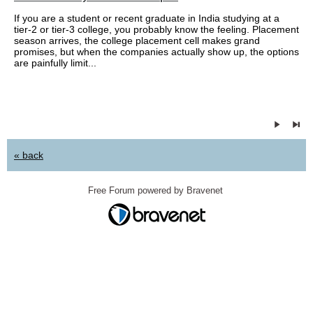
If you are a student or recent graduate in India studying at a
tier-2 or tier-3 college, you probably know the feeling. Placement
season arrives, the college placement cell makes grand
promises, but when the companies actually show up, the options
are painfully limit...
« back
Free Forum powered by Bravenet