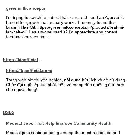
greenmilkconcepts
I'm trying to switch to natural hair care and need an Ayurvedic
hair oil for growth that actually works. I recently found this
Brahmi Hair Oil: https://greenmilkconcepts.in/products/brahmi-
lab-hair-oil. Has anyone used it? I'd appreciate any honest
feedback or recomm...
https://kjcofficial.com/
https://kjcofficial.com/
Trang web rất chuyên nghiệp, nội dung hữu ích và dễ sử dụng.
Chúc đội ngũ tiếp tục phát triển và mang đến nhiều giá trị hơn
cho người dùng!
DSDS
Medical Jobs That Help Improve Community Health
Medical jobs continue being among the most respected and