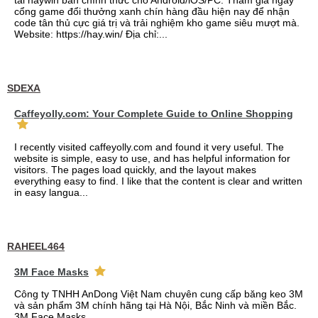
tải haywin bản chính thức cho Android/iOS/PC. Tham gia ngay
cổng game đổi thưởng xanh chín hàng đầu hiện nay để nhận
code tân thủ cực giá trị và trải nghiệm kho game siêu mượt mà.
Website: https://hay.win/ Địa chỉ:...
SDEXA
Caffeyolly.com: Your Complete Guide to Online Shopping
I recently visited caffeyolly.com and found it very useful. The
website is simple, easy to use, and has helpful information for
visitors. The pages load quickly, and the layout makes
everything easy to find. I like that the content is clear and written
in easy langua...
RAHEEL464
3M Face Masks
Công ty TNHH AnDong Việt Nam chuyên cung cấp băng keo 3M
và sản phẩm 3M chính hãng tại Hà Nội, Bắc Ninh và miền Bắc.
3M Face Masks