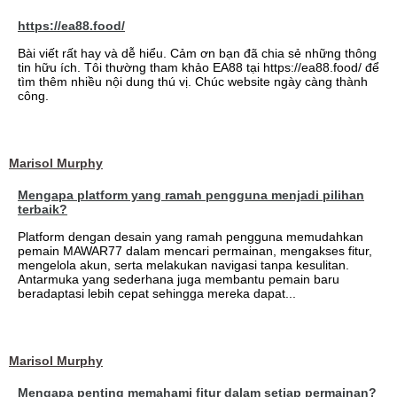
https://ea88.food/
Bài viết rất hay và dễ hiểu. Cảm ơn bạn đã chia sẻ những thông
tin hữu ích. Tôi thường tham khảo EA88 tại https://ea88.food/ để
tìm thêm nhiều nội dung thú vị. Chúc website ngày càng thành
công.
Marisol Murphy
Mengapa platform yang ramah pengguna menjadi pilihan
terbaik?
Platform dengan desain yang ramah pengguna memudahkan
pemain MAWAR77 dalam mencari permainan, mengakses fitur,
mengelola akun, serta melakukan navigasi tanpa kesulitan.
Antarmuka yang sederhana juga membantu pemain baru
beradaptasi lebih cepat sehingga mereka dapat...
Marisol Murphy
Mengapa penting memahami fitur dalam setiap permainan?