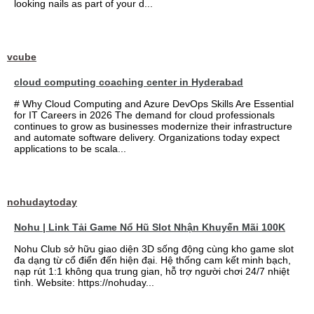
looking nails as part of your d...
vcube
cloud computing coaching center in Hyderabad
# Why Cloud Computing and Azure DevOps Skills Are Essential
for IT Careers in 2026 The demand for cloud professionals
continues to grow as businesses modernize their infrastructure
and automate software delivery. Organizations today expect
applications to be scala...
nohudaytoday
Nohu | Link Tải Game Nổ Hũ Slot Nhận Khuyến Mãi 100K
Nohu Club sở hữu giao diện 3D sống động cùng kho game slot
đa dạng từ cổ điển đến hiện đại. Hệ thống cam kết minh bạch,
nạp rút 1:1 không qua trung gian, hỗ trợ người chơi 24/7 nhiệt
tình. Website: https://nohuday...