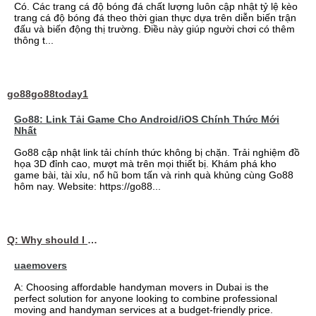
Có. Các trang cá độ bóng đá chất lượng luôn cập nhật tỷ lệ kèo
trang cá độ bóng đá theo thời gian thực dựa trên diễn biến trận
đấu và biến động thị trường. Điều này giúp người chơi có thêm
thông t...
go88go88today1
Go88: Link Tải Game Cho Android/iOS Chính Thức Mới
Nhất
Go88 cập nhật link tải chính thức không bị chặn. Trải nghiệm đồ
họa 3D đỉnh cao, mượt mà trên mọi thiết bị. Khám phá kho
game bài, tài xỉu, nổ hũ bom tấn và rinh quà khủng cùng Go88
hôm nay. Website: https://go88...
Q: Why should I choose affordable handyman movers in Dubai for my relocation and maintenance needs?
uaemovers
A: Choosing affordable handyman movers in Dubai is the
perfect solution for anyone looking to combine professional
moving and handyman services at a budget-friendly price.