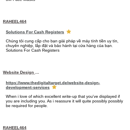
RAHEEL464
Solutions For Cash Registers
Chúng tôi cung cấp cho bạn giải pháp về máy tính tiền uy tín,
chuyên nghiệp, lắp đặt và bảo hành tại cửa hàng của bạn.
Solutions For Cash Registers
Website Design Services berin
https://www.thedigitaltarget.de/website-design-
development-services
When i love of which excellent write-up that you've displayed if
you are including you. As i reassure it will quite possibly possibly
be required for people.
RAHEEL464