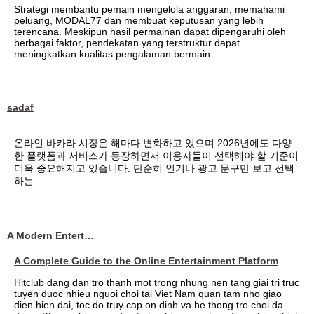
Strategi membantu pemain mengelola anggaran, memahami
peluang, MODAL77 dan membuat keputusan yang lebih
terencana. Meskipun hasil permainan dapat dipengaruhi oleh
berbagai faktor, pendekatan yang terstruktur dapat
meningkatkan kualitas pengalaman bermain.
sadaf
온라인 바카라 시장은 해마다 변화하고 있으며 2026년에도 다양
한 플랫폼과 서비스가 등장하면서 이용자들이 선택해야 할 기준이
더욱 중요해지고 있습니다. 단순히 인기나 광고 문구만 보고 선택
하는...
A Modern Entertainment Platform Bringing
A Complete Guide to the Online Entertainment Platform
Hitclub dang dan tro thanh mot trong nhung nen tang giai tri truc
tuyen duoc nhieu nguoi choi tai Viet Nam quan tam nho giao
dien hien dai, toc do truy cap on dinh va he thong tro choi da