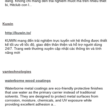
dang. Khong chi mang den trai nghiem muot ma tren nhieu thiet
bi, Hitclub con l...
Kuwin
http://kuwin.to/
KUWIN mang đến trải nghiệm trực tuyến với hệ thống được thiết
kế tối ưu về tốc độ, giao diện thân thiện và hỗ trợ người dùng
24/7. Trang web thường xuyên cập nhật các thông tin và tính
năng mới
vantechnologies
waterborne wood coatings
Waterborne metal coatings are eco-friendly protective finishes
that use water as the primary carrier instead of traditional
solvents. They are designed to protect metal surfaces from
corrosion, moisture, chemicals, and UV exposure while
providing excellent adhesion a...