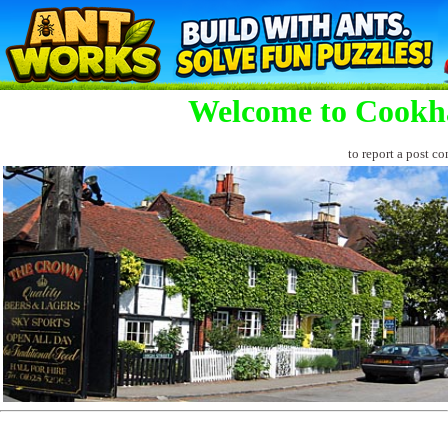
Welcome to Cookh
to report a post co