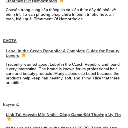
Treatment Of Hemorrhoids
Chuyên trang cung cấp thông tin và kiến thức đầy đủ nhất về
bệnh trĩ. Tư vấn phương pháp chữa trị bệnh trĩ phù hợp, an
toàn, hiệu quả. Treatment Of Hemorrhoids
CVGTA
Lebel in the Czech Republic: A Complete Guide for Beauty
Lovers
I recently learned about Lebel in the Czech Republic and found
it very interesting. The brand is known for its professional hair
care and beauty products. Many salons use Lebel because the
products help keep hair healthy, soft, and shiny. I like that there
are differ...
haywin1
Link Tải Haywin Mới Nhất - Cổng Game Đổi Thưởng Uy Tín