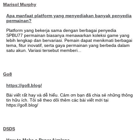
Marisol Murphy
Apa manfaat platform yang menyediakan banyak penyedia
permainan?
Platform yang bekerja sama dengan berbagai penyedia
SPBU77 permainan biasanya menawarkan koleksi game yang
lebih lengkap dan bervariasi. Pemain dapat menikmati berbagai
tema, fitur inovatif, serta gaya permainan yang berbeda dalam
satu akun. Variasi tersebut memberi...
Go8
https://go8.blog/
Bài viết rất hay và dễ hiểu. Cảm ơn bạn đã chia sẻ những thông
tin hữu ích. Tôi sẽ theo dõi thêm các bài viết mới tại
https://go8.blog/
DSDS