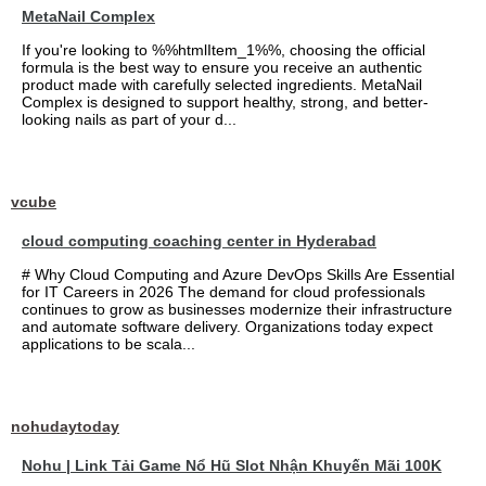
MetaNail Complex
If you're looking to %%htmlItem_1%%, choosing the official
formula is the best way to ensure you receive an authentic
product made with carefully selected ingredients. MetaNail
Complex is designed to support healthy, strong, and better-
looking nails as part of your d...
vcube
cloud computing coaching center in Hyderabad
# Why Cloud Computing and Azure DevOps Skills Are Essential
for IT Careers in 2026 The demand for cloud professionals
continues to grow as businesses modernize their infrastructure
and automate software delivery. Organizations today expect
applications to be scala...
nohudaytoday
Nohu | Link Tải Game Nổ Hũ Slot Nhận Khuyến Mãi 100K