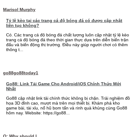
Marisol Murphy
Tỷ lệ kèo tại các trang cá độ bóng đá có được cập nhật
liên tục không?
Có. Các trang cá độ bóng đá chất lượng luôn cập nhật tỷ lệ kèo
trang cá độ bóng đá theo thời gian thực dựa trên diễn biến trận
đấu và biến động thị trường. Điều này giúp người chơi có thêm
thông t...
go88go88today1
Go88: Link Tải Game Cho Android/iOS Chính Thức Mới
Nhất
Go88 cập nhật link tải chính thức không bị chặn. Trải nghiệm đồ
họa 3D đỉnh cao, mượt mà trên mọi thiết bị. Khám phá kho
game bài, tài xỉu, nổ hũ bom tấn và rinh quà khủng cùng Go88
hôm nay. Website: https://go88...
Q: Why should I choose affordable handyman movers in Dubai for my relocation and maintenance needs?