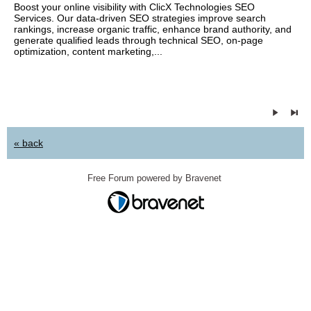
Boost your online visibility with ClicX Technologies SEO
Services. Our data-driven SEO strategies improve search
rankings, increase organic traffic, enhance brand authority, and
generate qualified leads through technical SEO, on-page
optimization, content marketing,...
« back
Free Forum powered by Bravenet