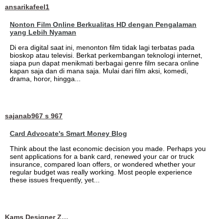
ansarikafeel1
Nonton Film Online Berkualitas HD dengan Pengalaman
yang Lebih Nyaman
Di era digital saat ini, menonton film tidak lagi terbatas pada
bioskop atau televisi. Berkat perkembangan teknologi internet,
siapa pun dapat menikmati berbagai genre film secara online
kapan saja dan di mana saja. Mulai dari film aksi, komedi,
drama, horor, hingga...
sajanab967 s 967
Card Advocate's Smart Money Blog
Think about the last economic decision you made. Perhaps you
sent applications for a bank card, renewed your car or truck
insurance, compared loan offers, or wondered whether your
regular budget was really working. Most people experience
these issues frequently, yet...
Kams Designer Zone