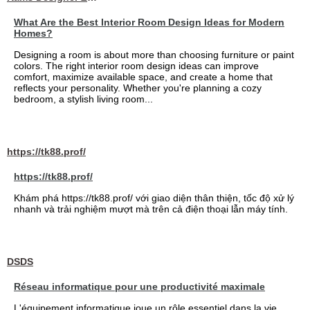
What Are the Best Interior Room Design Ideas for Modern
Homes?
Designing a room is about more than choosing furniture or paint
colors. The right interior room design ideas can improve
comfort, maximize available space, and create a home that
reflects your personality. Whether you're planning a cozy
bedroom, a stylish living room...
https://tk88.prof/
https://tk88.prof/
Khám phá https://tk88.prof/ với giao diện thân thiện, tốc độ xử lý
nhanh và trải nghiệm mượt mà trên cả điện thoại lẫn máy tính.
DSDS
Réseau informatique pour une productivité maximale
L'équipement informatique joue un rôle essentiel dans la vie