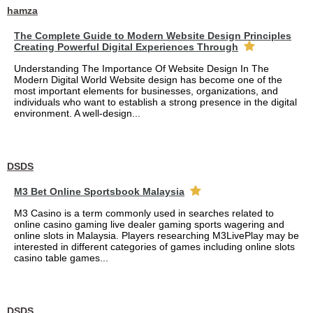
hamza
The Complete Guide to Modern Website Design Principles
Creating Powerful Digital Experiences Through
Understanding The Importance Of Website Design In The
Modern Digital World Website design has become one of the
most important elements for businesses, organizations, and
individuals who want to establish a strong presence in the digital
environment. A well-design...
DSDS
M3 Bet Online Sportsbook Malaysia
M3 Casino is a term commonly used in searches related to
online casino gaming live dealer gaming sports wagering and
online slots in Malaysia. Players researching M3LivePlay may be
interested in different categories of games including online slots
casino table games...
DSDS