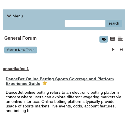
Menu
search
General Forum
Start a New Topic
ansarikafeel1
DanceBet Online Betting Sports Coverage and Platform
Experience Guide
DanceBet online betting refers to an electronic betting platform
concept where users can explore different wagering markets via
an online interface. Online betting platforms typically provide
usage of sports markets, live events, odds, account features,
and betting h...