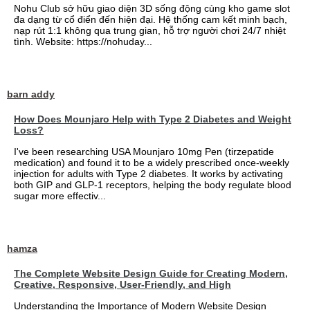
Nohu Club sở hữu giao diện 3D sống động cùng kho game slot
đa dạng từ cổ điển đến hiện đại. Hệ thống cam kết minh bạch,
nạp rút 1:1 không qua trung gian, hỗ trợ người chơi 24/7 nhiệt
tình. Website: https://nohuday...
barn addy
How Does Mounjaro Help with Type 2 Diabetes and Weight
Loss?
I've been researching USA Mounjaro 10mg Pen (tirzepatide
medication) and found it to be a widely prescribed once-weekly
injection for adults with Type 2 diabetes. It works by activating
both GIP and GLP-1 receptors, helping the body regulate blood
sugar more effectiv...
hamza
The Complete Website Design Guide for Creating Modern,
Creative, Responsive, User-Friendly, and High
Understanding the Importance of Modern Website Design