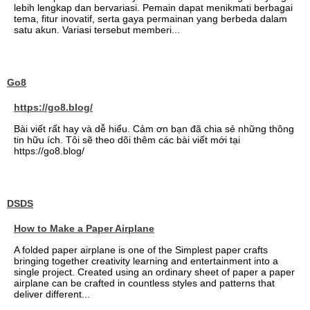
lebih lengkap dan bervariasi. Pemain dapat menikmati berbagai
tema, fitur inovatif, serta gaya permainan yang berbeda dalam
satu akun. Variasi tersebut memberi...
Go8
https://go8.blog/
Bài viết rất hay và dễ hiểu. Cảm ơn bạn đã chia sẻ những thông
tin hữu ích. Tôi sẽ theo dõi thêm các bài viết mới tại
https://go8.blog/
DSDS
How to Make a Paper Airplane
A folded paper airplane is one of the Simplest paper crafts
bringing together creativity learning and entertainment into a
single project. Created using an ordinary sheet of paper a paper
airplane can be crafted in countless styles and patterns that
deliver different...