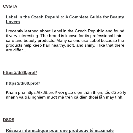
CVGTA
Lebel in the Czech Republic: A Complete Guide for Beauty
Lovers
I recently learned about Lebel in the Czech Republic and found
it very interesting. The brand is known for its professional hair
care and beauty products. Many salons use Lebel because the
products help keep hair healthy, soft, and shiny. I like that there
are differ...
https://tk88.prof/
https://tk88.prof/
Khám phá https://tk88.prof/ với giao diện thân thiện, tốc độ xử lý
nhanh và trải nghiệm mượt mà trên cả điện thoại lẫn máy tính.
DSDS
Réseau informatique pour une productivité maximale