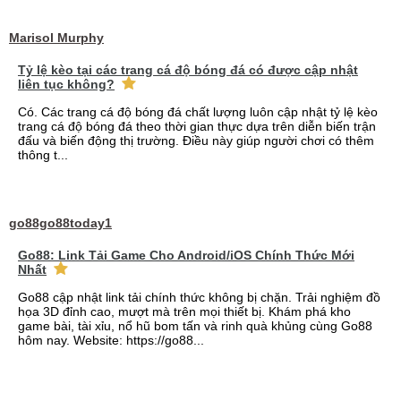
Marisol Murphy
Tỷ lệ kèo tại các trang cá độ bóng đá có được cập nhật
liên tục không?
Có. Các trang cá độ bóng đá chất lượng luôn cập nhật tỷ lệ kèo
trang cá độ bóng đá theo thời gian thực dựa trên diễn biến trận
đấu và biến động thị trường. Điều này giúp người chơi có thêm
thông t...
go88go88today1
Go88: Link Tải Game Cho Android/iOS Chính Thức Mới
Nhất
Go88 cập nhật link tải chính thức không bị chặn. Trải nghiệm đồ
họa 3D đỉnh cao, mượt mà trên mọi thiết bị. Khám phá kho
game bài, tài xỉu, nổ hũ bom tấn và rinh quà khủng cùng Go88
hôm nay. Website: https://go88...