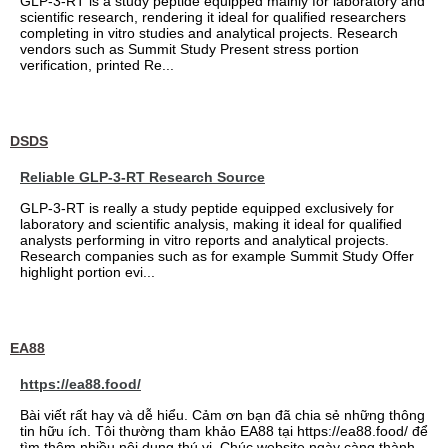
GLP-3-RT is a study peptide equipped mainly for laboratory and
scientific research, rendering it ideal for qualified researchers
completing in vitro studies and analytical projects. Research
vendors such as Summit Study Present stress portion
verification, printed Re...
DSDS
Reliable GLP-3-RT Research Source
GLP-3-RT is really a study peptide equipped exclusively for
laboratory and scientific analysis, making it ideal for qualified
analysts performing in vitro reports and analytical projects.
Research companies such as for example Summit Study Offer
highlight portion evi...
EA88
https://ea88.food/
Bài viết rất hay và dễ hiểu. Cảm ơn bạn đã chia sẻ những thông
tin hữu ích. Tôi thường tham khảo EA88 tại https://ea88.food/ để
tìm thêm nhiều nội dung thú vị. Chúc website ngày càng thành