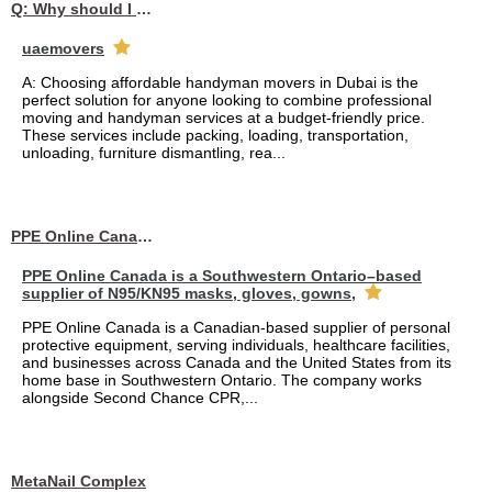
Q: Why should I choose affordable handyman movers in Dubai for my relocation and maintenance needs?
uaemovers
A: Choosing affordable handyman movers in Dubai is the
perfect solution for anyone looking to combine professional
moving and handyman services at a budget-friendly price.
These services include packing, loading, transportation,
unloading, furniture dismantling, rea...
PPE Online Canada – Bulk PPE Supplier | N95, Gloves, Masks & Medical Supplies
PPE Online Canada is a Southwestern Ontario–based
supplier of N95/KN95 masks, gloves, gowns,
PPE Online Canada is a Canadian-based supplier of personal
protective equipment, serving individuals, healthcare facilities,
and businesses across Canada and the United States from its
home base in Southwestern Ontario. The company works
alongside Second Chance CPR,...
MetaNail Complex