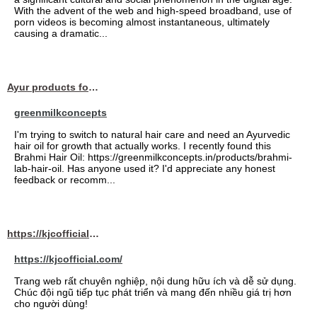
With the advent of the web and high-speed broadband, use of
porn videos is becoming almost instantaneous, ultimately
causing a dramatic...
Ayur products for hair
greenmilkconcepts
I'm trying to switch to natural hair care and need an Ayurvedic
hair oil for growth that actually works. I recently found this
Brahmi Hair Oil: https://greenmilkconcepts.in/products/brahmi-
lab-hair-oil. Has anyone used it? I'd appreciate any honest
feedback or recomm...
https://kjcofficial.com/
https://kjcofficial.com/
Trang web rất chuyên nghiệp, nội dung hữu ích và dễ sử dụng.
Chúc đội ngũ tiếp tục phát triển và mang đến nhiều giá trị hơn
cho người dùng!