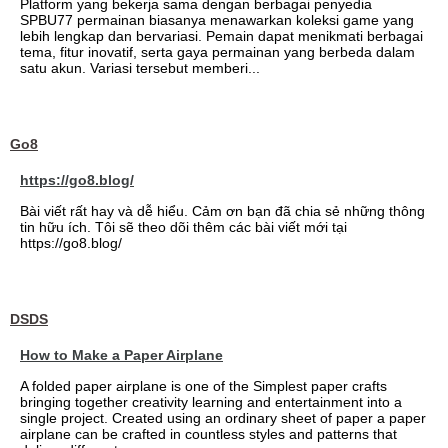
Platform yang bekerja sama dengan berbagai penyedia
SPBU77 permainan biasanya menawarkan koleksi game yang
lebih lengkap dan bervariasi. Pemain dapat menikmati berbagai
tema, fitur inovatif, serta gaya permainan yang berbeda dalam
satu akun. Variasi tersebut memberi...
Go8
https://go8.blog/
Bài viết rất hay và dễ hiểu. Cảm ơn bạn đã chia sẻ những thông
tin hữu ích. Tôi sẽ theo dõi thêm các bài viết mới tại
https://go8.blog/
DSDS
How to Make a Paper Airplane
A folded paper airplane is one of the Simplest paper crafts
bringing together creativity learning and entertainment into a
single project. Created using an ordinary sheet of paper a paper
airplane can be crafted in countless styles and patterns that