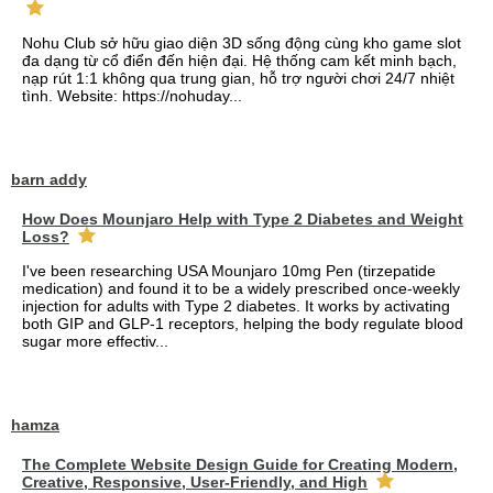
Nohu Club sở hữu giao diện 3D sống động cùng kho game slot
đa dạng từ cổ điển đến hiện đại. Hệ thống cam kết minh bạch,
nạp rút 1:1 không qua trung gian, hỗ trợ người chơi 24/7 nhiệt
tình. Website: https://nohuday...
barn addy
How Does Mounjaro Help with Type 2 Diabetes and Weight
Loss?
I've been researching USA Mounjaro 10mg Pen (tirzepatide
medication) and found it to be a widely prescribed once-weekly
injection for adults with Type 2 diabetes. It works by activating
both GIP and GLP-1 receptors, helping the body regulate blood
sugar more effectiv...
hamza
The Complete Website Design Guide for Creating Modern,
Creative, Responsive, User-Friendly, and High