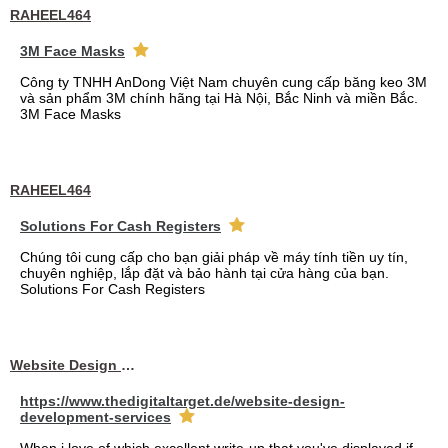
RAHEEL464
3M Face Masks
Công ty TNHH AnDong Việt Nam chuyên cung cấp băng keo 3M
và sản phẩm 3M chính hãng tại Hà Nội, Bắc Ninh và miền Bắc.
3M Face Masks
RAHEEL464
Solutions For Cash Registers
Chúng tôi cung cấp cho bạn giải pháp về máy tính tiền uy tín,
chuyên nghiệp, lắp đặt và bảo hành tại cửa hàng của bạn.
Solutions For Cash Registers
Website Design Services berin
https://www.thedigitaltarget.de/website-design-
development-services