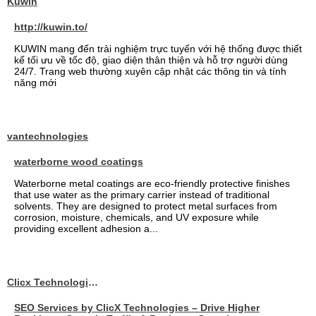
Kuwin
http://kuwin.to/
KUWIN mang đến trải nghiệm trực tuyến với hệ thống được thiết
kế tối ưu về tốc độ, giao diện thân thiện và hỗ trợ người dùng
24/7. Trang web thường xuyên cập nhật các thông tin và tính
năng mới
vantechnologies
waterborne wood coatings
Waterborne metal coatings are eco-friendly protective finishes
that use water as the primary carrier instead of traditional
solvents. They are designed to protect metal surfaces from
corrosion, moisture, chemicals, and UV exposure while
providing excellent adhesion a...
Clicx Technologies
SEO Services by ClicX Technologies – Drive Higher