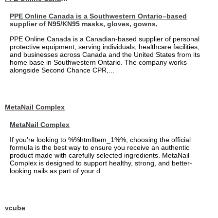
PPE Online Canada is a Southwestern Ontario–based
supplier of N95/KN95 masks, gloves, gowns,
PPE Online Canada is a Canadian-based supplier of personal
protective equipment, serving individuals, healthcare facilities,
and businesses across Canada and the United States from its
home base in Southwestern Ontario. The company works
alongside Second Chance CPR,...
MetaNail Complex
MetaNail Complex
If you're looking to %%htmlItem_1%%, choosing the official
formula is the best way to ensure you receive an authentic
product made with carefully selected ingredients. MetaNail
Complex is designed to support healthy, strong, and better-
looking nails as part of your d...
vcube