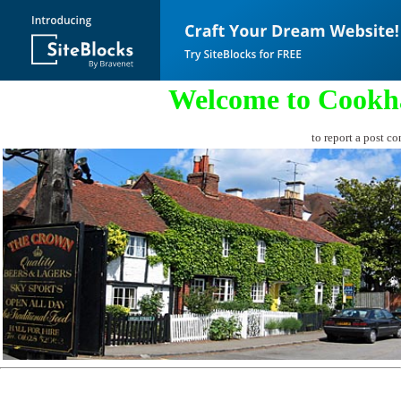
Welcome to Cookh
to report a post co