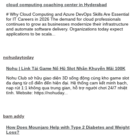
cloud computing coaching center in Hyderabad
# Why Cloud Computing and Azure DevOps Skills Are Essential
for IT Careers in 2026 The demand for cloud professionals
continues to grow as businesses modernize their infrastructure
and automate software delivery. Organizations today expect
applications to be scala...
nohudaytoday
Nohu | Link Tải Game Nổ Hũ Slot Nhận Khuyến Mãi 100K
Nohu Club sở hữu giao diện 3D sống động cùng kho game slot
đa dạng từ cổ điển đến hiện đại. Hệ thống cam kết minh bạch,
nạp rút 1:1 không qua trung gian, hỗ trợ người chơi 24/7 nhiệt
tình. Website: https://nohuday...
barn addy
How Does Mounjaro Help with Type 2 Diabetes and Weight
Loss?