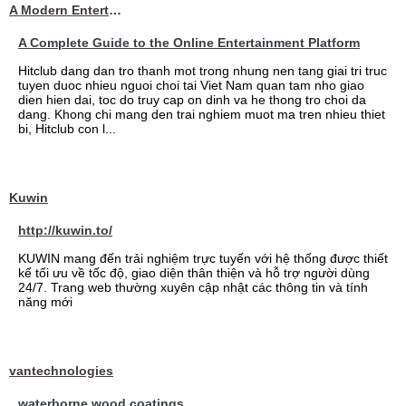
A Modern Entertainment Platform Bringing
A Complete Guide to the Online Entertainment Platform
Hitclub dang dan tro thanh mot trong nhung nen tang giai tri truc
tuyen duoc nhieu nguoi choi tai Viet Nam quan tam nho giao
dien hien dai, toc do truy cap on dinh va he thong tro choi da
dang. Khong chi mang den trai nghiem muot ma tren nhieu thiet
bi, Hitclub con l...
Kuwin
http://kuwin.to/
KUWIN mang đến trải nghiệm trực tuyến với hệ thống được thiết
kế tối ưu về tốc độ, giao diện thân thiện và hỗ trợ người dùng
24/7. Trang web thường xuyên cập nhật các thông tin và tính
năng mới
vantechnologies
waterborne wood coatings