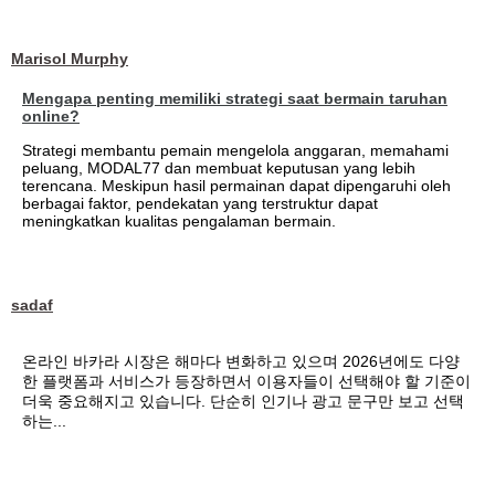
Marisol Murphy
Mengapa penting memiliki strategi saat bermain taruhan
online?
Strategi membantu pemain mengelola anggaran, memahami
peluang, MODAL77 dan membuat keputusan yang lebih
terencana. Meskipun hasil permainan dapat dipengaruhi oleh
berbagai faktor, pendekatan yang terstruktur dapat
meningkatkan kualitas pengalaman bermain.
sadaf
온라인 바카라 시장은 해마다 변화하고 있으며 2026년에도 다양
한 플랫폼과 서비스가 등장하면서 이용자들이 선택해야 할 기준이
더욱 중요해지고 있습니다. 단순히 인기나 광고 문구만 보고 선택
하는...