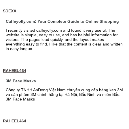
SDEXA
Caffeyolly.com: Your Complete Guide to Online Shopping
I recently visited caffeyolly.com and found it very useful. The
website is simple, easy to use, and has helpful information for
visitors. The pages load quickly, and the layout makes
everything easy to find. I like that the content is clear and written
in easy langua...
RAHEEL464
3M Face Masks
Công ty TNHH AnDong Việt Nam chuyên cung cấp băng keo 3M
và sản phẩm 3M chính hãng tại Hà Nội, Bắc Ninh và miền Bắc.
3M Face Masks
RAHEEL464