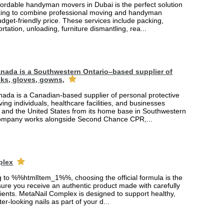
fordable handyman movers in Dubai is the perfect solution
king to combine professional moving and handyman
udget-friendly price. These services include packing,
rtation, unloading, furniture dismantling, rea...
nada is a Southwestern Ontario–based supplier of
ks, gloves, gowns,
ada is a Canadian-based supplier of personal protective
ing individuals, healthcare facilities, and businesses
and the United States from its home base in Southwestern
company works alongside Second Chance CPR,...
plex
ng to %%htmlItem_1%%, choosing the official formula is the
ure you receive an authentic product made with carefully
ients. MetaNail Complex is designed to support healthy,
er-looking nails as part of your d...