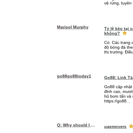
vệ rừng, tuyên 
Marisol Murphy
Tỷ lệ kèo tại
không?
Có. Các trang 
độ bóng đá the
thị trường. Điề
go88go88today1
Go88: Link T
Go88 cập nhật 
đỉnh cao, mượt 
hũ bom tấn và 
https://go88...
Q: Why should I choose affordable handyman movers in Dubai for my relocation and maintenance needs?
uaemovers