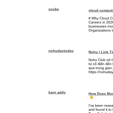
vcube
cloud comput
# Why Cloud Co
Careers in 202
businesses mode
Organizations t
nohudaytoday
Nohu | Link 
Nohu Club sở h
từ cổ điển đến
qua trung gian,
https://nohuday
barn addy
How Does Mou
I've been rese
and found it to