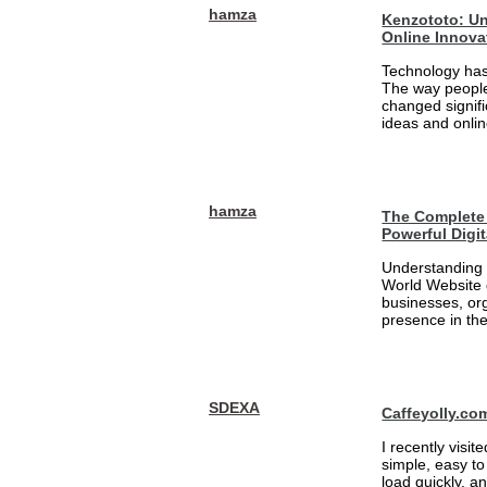
hamza
Kenzototo: Un
Online Innova
Technology has
The way people
changed signifi
ideas and onlin
hamza
The Complete 
Powerful Digi
Understanding 
World Website 
businesses, org
presence in the
SDEXA
Caffeyolly.co
I recently visit
simple, easy to
load quickly, a