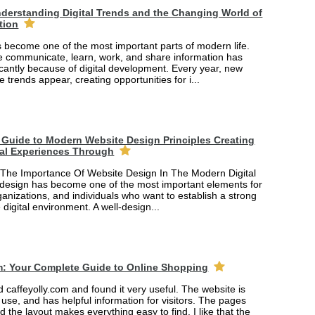
derstanding Digital Trends and the Changing World of
tion
 become one of the most important parts of modern life.
 communicate, learn, work, and share information has
cantly because of digital development. Every year, new
e trends appear, creating opportunities for i...
Guide to Modern Website Design Principles Creating
tal Experiences Through
The Importance Of Website Design In The Modern Digital
design has become one of the most important elements for
anizations, and individuals who want to establish a strong
 digital environment. A well-design...
m: Your Complete Guide to Online Shopping
ed caffeyolly.com and found it very useful. The website is
 use, and has helpful information for visitors. The pages
nd the layout makes everything easy to find. I like that the