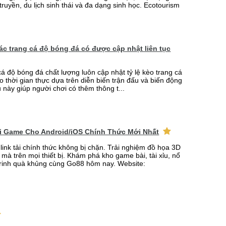
truyền, du lịch sinh thái và đa dạng sinh học. Ecotourism
 các trang cá độ bóng đá có được cập nhật liên tục
cá độ bóng đá chất lượng luôn cập nhật tỷ lệ kèo trang cá
o thời gian thực dựa trên diễn biến trận đấu và biến động
u này giúp người chơi có thêm thông t...
ải Game Cho Android/iOS Chính Thức Mới Nhất
link tải chính thức không bị chặn. Trải nghiệm đồ họa 3D
mà trên mọi thiết bị. Khám phá kho game bài, tài xỉu, nổ
rinh quà khủng cùng Go88 hôm nay. Website: