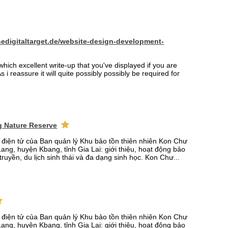
hedigitaltarget.de/website-design-development-
which excellent write-up that you've displayed if you are
s i reassure it will quite possibly possibly be required for
 Nature Reserve
n điện tử của Ban quản lý Khu bảo tồn thiên nhiên Kon Chư
ang, huyện Kbang, tỉnh Gia Lai: giới thiệu, hoạt động bảo
truyền, du lịch sinh thái và đa dạng sinh học. Kon Chư...
n điện tử của Ban quản lý Khu bảo tồn thiên nhiên Kon Chư
ang, huyện Kbang, tỉnh Gia Lai: giới thiệu, hoạt động bảo