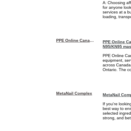
A: Choosing af
for anyone loo
services at a b
loading, transpo
PPE Online Canada – Bulk PPE Supplier | N95, Gloves, Masks & Medical Supplies
PPE Online Ca
N95/KN95 mas
PPE Online Can
equipment, serv
across Canada 
Ontario. The 
MetaNail Complex
MetaNail Com
If you're looki
best way to ens
selected ingred
strong, and bett