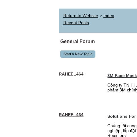
Return to Website
Index
>
Recent Posts
General Forum
Start a New Topic
RAHEEL464
3M Face Mas
Công ty TNHH 
phẩm 3M chính
RAHEEL464
Solutions For
Chúng tôi cung
nghiệp, lắp đặ
Registers