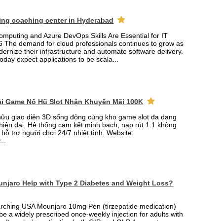
ing coaching center in Hyderabad
mputing and Azure DevOps Skills Are Essential for IT
6 The demand for cloud professionals continues to grow as
rnize their infrastructure and automate software delivery.
oday expect applications to be scala...
Tải Game Nổ Hũ Slot Nhận Khuyến Mãi 100K
ữu giao diện 3D sống động cùng kho game slot đa dạng
 hiện đại. Hệ thống cam kết minh bạch, nạp rút 1:1 không
 hỗ trợ người chơi 24/7 nhiệt tình. Website:
...
njaro Help with Type 2 Diabetes and Weight Loss?
arching USA Mounjaro 10mg Pen (tirzepatide medication)
 be a widely prescribed once-weekly injection for adults with