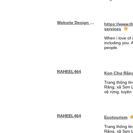
Website Design Services berin
https://www.t
services
When i love of 
including you. A
people.
RAHEEL464
Kon Chư Răng
Trang thông ti
Răng, xã Sơn L
vệ rừng, tuyên 
RAHEEL464
Ecotourism
Trang thông ti
Răng, xã Sơn L