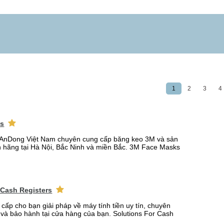
1
2
3
4
ks
AnDong Việt Nam chuyên cung cấp băng keo 3M và sản
 hãng tại Hà Nội, Bắc Ninh và miền Bắc. 3M Face Masks
 Cash Registers
 cấp cho bạn giải pháp về máy tính tiền uy tín, chuyên
t và bảo hành tại cửa hàng của bạn. Solutions For Cash