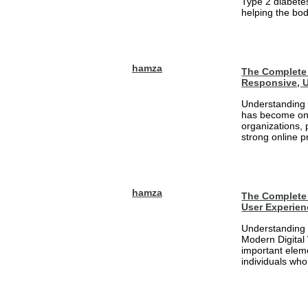
Type 2 diabetes
helping the bod
hamza
The Complete 
Responsive, U
Understanding 
has become one
organizations, 
strong online pr
hamza
The Complete 
User Experien
Understanding 
Modern Digital
important eleme
individuals who