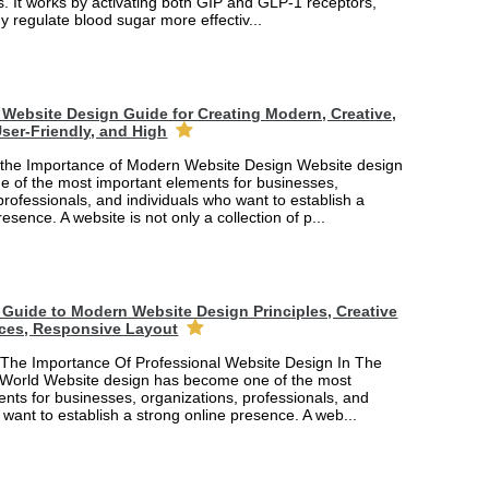
. It works by activating both GIP and GLP-1 receptors,
y regulate blood sugar more effectiv...
Website Design Guide for Creating Modern, Creative,
ser-Friendly, and High
the Importance of Modern Website Design Website design
 of the most important elements for businesses,
professionals, and individuals who want to establish a
esence. A website is not only a collection of p...
Guide to Modern Website Design Principles, Creative
ces, Responsive Layout
The Importance Of Professional Website Design In The
 World Website design has become one of the most
nts for businesses, organizations, professionals, and
 want to establish a strong online presence. A web...