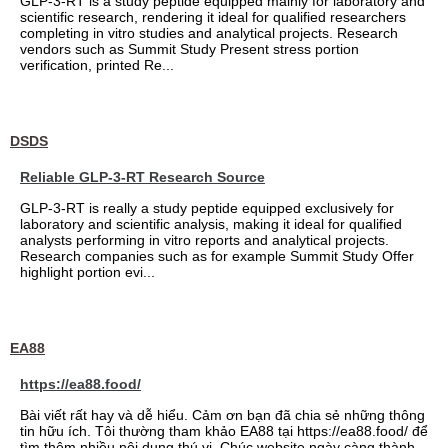
GLP-3-RT is a study peptide equipped mainly for laboratory and
scientific research, rendering it ideal for qualified researchers
completing in vitro studies and analytical projects. Research
vendors such as Summit Study Present stress portion
verification, printed Re...
DSDS
Reliable GLP-3-RT Research Source
GLP-3-RT is really a study peptide equipped exclusively for
laboratory and scientific analysis, making it ideal for qualified
analysts performing in vitro reports and analytical projects.
Research companies such as for example Summit Study Offer
highlight portion evi...
EA88
https://ea88.food/
Bài viết rất hay và dễ hiểu. Cảm ơn bạn đã chia sẻ những thông
tin hữu ích. Tôi thường tham khảo EA88 tại https://ea88.food/ để
tìm thêm nhiều nội dung thú vị. Chúc website ngày càng thành