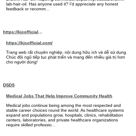
lab-hair-oil. Has anyone used it? I'd appreciate any honest
feedback or recomm...
https://kjcofficial.com/
https://kjcofficial.com/
Trang web rất chuyên nghiệp, nội dung hữu ích và dễ sử dụng.
Chúc đội ngũ tiếp tục phát triển và mang đến nhiều giá trị hơn
cho người dùng!
DSDS
Medical Jobs That Help Improve Community Health
Medical jobs continue being among the most respected and
stable career choices round the world. As healthcare systems
expand and populations grow, hospitals, clinics, rehabilitation
centers, laboratories, and private healthcare organizations
require skilled professio...