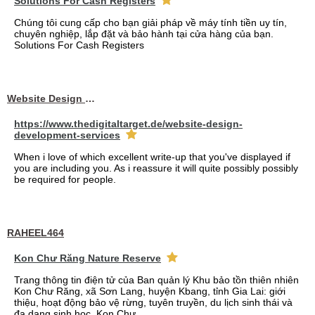
Solutions For Cash Registers
Chúng tôi cung cấp cho bạn giải pháp về máy tính tiền uy tín,
chuyên nghiệp, lắp đặt và bảo hành tại cửa hàng của bạn.
Solutions For Cash Registers
Website Design Services berin
https://www.thedigitaltarget.de/website-design-
development-services
When i love of which excellent write-up that you've displayed if
you are including you. As i reassure it will quite possibly possibly
be required for people.
RAHEEL464
Kon Chư Răng Nature Reserve
Trang thông tin điện tử của Ban quản lý Khu bảo tồn thiên nhiên
Kon Chư Răng, xã Sơn Lang, huyện Kbang, tỉnh Gia Lai: giới
thiệu, hoạt động bảo vệ rừng, tuyên truyền, du lịch sinh thái và
đa dạng sinh học. Kon Chư...