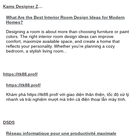
Kams Designer Zone
What Are the Best Interior Room Design Ideas for Modern
Homes?
Designing a room is about more than choosing furniture or paint
colors. The right interior room design ideas can improve
comfort, maximize available space, and create a home that
reflects your personality. Whether you're planning a cozy
bedroom, a stylish living room...
https://tk88.prof/
https://tk88.prof/
Khám phá https://tk88.prof/ với giao diện thân thiện, tốc độ xử lý
nhanh và trải nghiệm mượt mà trên cả điện thoại lẫn máy tính.
DSDS
Réseau informatique pour une productivité maximale