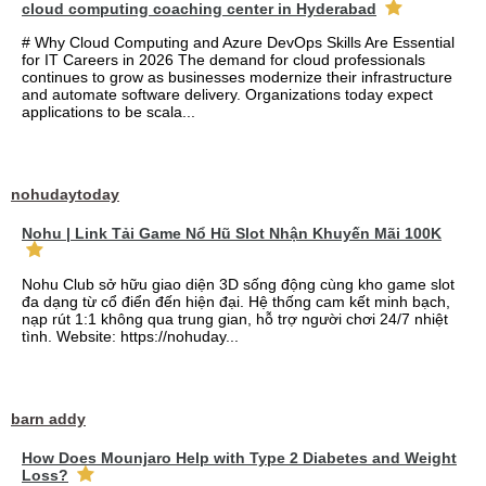
cloud computing coaching center in Hyderabad
# Why Cloud Computing and Azure DevOps Skills Are Essential
for IT Careers in 2026 The demand for cloud professionals
continues to grow as businesses modernize their infrastructure
and automate software delivery. Organizations today expect
applications to be scala...
nohudaytoday
Nohu | Link Tải Game Nổ Hũ Slot Nhận Khuyến Mãi 100K
Nohu Club sở hữu giao diện 3D sống động cùng kho game slot
đa dạng từ cổ điển đến hiện đại. Hệ thống cam kết minh bạch,
nạp rút 1:1 không qua trung gian, hỗ trợ người chơi 24/7 nhiệt
tình. Website: https://nohuday...
barn addy
How Does Mounjaro Help with Type 2 Diabetes and Weight
Loss?