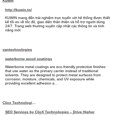
Kuwin
http://kuwin.to/
KUWIN mang đến trải nghiệm trực tuyến với hệ thống được thiết
kế tối ưu về tốc độ, giao diện thân thiện và hỗ trợ người dùng
24/7. Trang web thường xuyên cập nhật các thông tin và tính
năng mới
vantechnologies
waterborne wood coatings
Waterborne metal coatings are eco-friendly protective finishes
that use water as the primary carrier instead of traditional
solvents. They are designed to protect metal surfaces from
corrosion, moisture, chemicals, and UV exposure while
providing excellent adhesion a...
Clicx Technologies
SEO Services by ClicX Technologies – Drive Higher