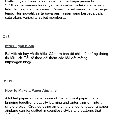
Platform yang bekerja sama dengan berbagai penyedia
SPBU77 permainan biasanya menawarkan koleksi game yang
lebih lengkap dan bervariasi. Pemain dapat menikmati berbagai
tema, fitur inovatif, serta gaya permainan yang berbeda dalam
satu akun. Variasi tersebut memberi...
Go8
https://go8.blog/
Bài viết rất hay và dễ hiểu. Cảm ơn bạn đã chia sẻ những thông
tin hữu ích. Tôi sẽ theo dõi thêm các bài viết mới tại
https://go8.blog/
DSDS
How to Make a Paper Airplane
A folded paper airplane is one of the Simplest paper crafts
bringing together creativity learning and entertainment into a
single project. Created using an ordinary sheet of paper a paper
airplane can be crafted in countless styles and patterns that