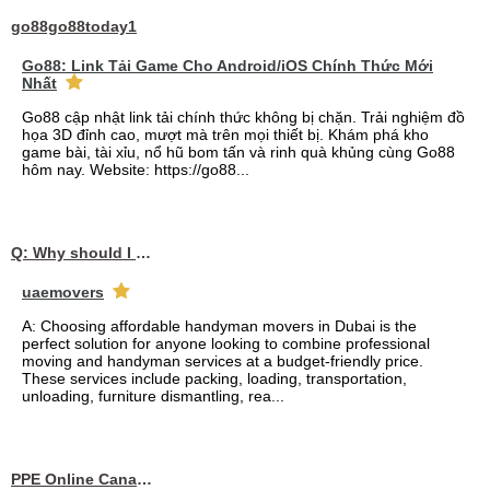
go88go88today1
Go88: Link Tải Game Cho Android/iOS Chính Thức Mới
Nhất
Go88 cập nhật link tải chính thức không bị chặn. Trải nghiệm đồ
họa 3D đỉnh cao, mượt mà trên mọi thiết bị. Khám phá kho
game bài, tài xỉu, nổ hũ bom tấn và rinh quà khủng cùng Go88
hôm nay. Website: https://go88...
Q: Why should I choose affordable handyman movers in Dubai for my relocation and maintenance needs?
uaemovers
A: Choosing affordable handyman movers in Dubai is the
perfect solution for anyone looking to combine professional
moving and handyman services at a budget-friendly price.
These services include packing, loading, transportation,
unloading, furniture dismantling, rea...
PPE Online Canada – Bulk PPE Supplier | N95, Gloves, Masks & Medical Supplies