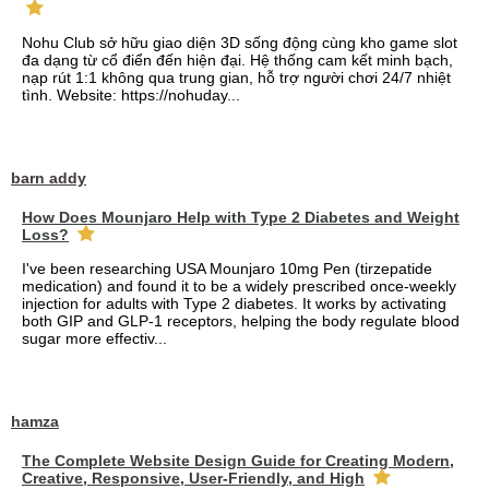
Nohu Club sở hữu giao diện 3D sống động cùng kho game slot
đa dạng từ cổ điển đến hiện đại. Hệ thống cam kết minh bạch,
nạp rút 1:1 không qua trung gian, hỗ trợ người chơi 24/7 nhiệt
tình. Website: https://nohuday...
barn addy
How Does Mounjaro Help with Type 2 Diabetes and Weight
Loss?
I've been researching USA Mounjaro 10mg Pen (tirzepatide
medication) and found it to be a widely prescribed once-weekly
injection for adults with Type 2 diabetes. It works by activating
both GIP and GLP-1 receptors, helping the body regulate blood
sugar more effectiv...
hamza
The Complete Website Design Guide for Creating Modern,
Creative, Responsive, User-Friendly, and High