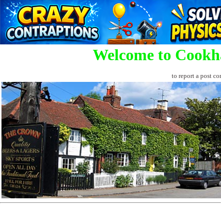
Welcome to Cookh
to report a post co