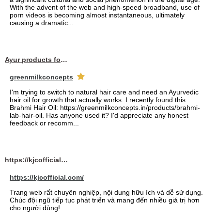
With the advent of the web and high-speed broadband, use of
porn videos is becoming almost instantaneous, ultimately
causing a dramatic...
Ayur products for hair
greenmilkconcepts
I'm trying to switch to natural hair care and need an Ayurvedic
hair oil for growth that actually works. I recently found this
Brahmi Hair Oil: https://greenmilkconcepts.in/products/brahmi-
lab-hair-oil. Has anyone used it? I'd appreciate any honest
feedback or recomm...
https://kjcofficial.com/
https://kjcofficial.com/
Trang web rất chuyên nghiệp, nội dung hữu ích và dễ sử dụng.
Chúc đội ngũ tiếp tục phát triển và mang đến nhiều giá trị hơn
cho người dùng!