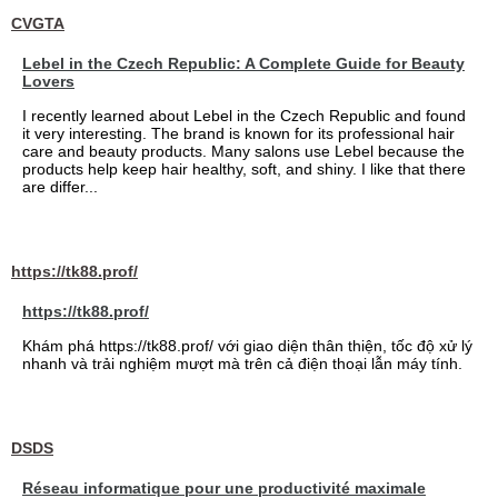
CVGTA
Lebel in the Czech Republic: A Complete Guide for Beauty
Lovers
I recently learned about Lebel in the Czech Republic and found
it very interesting. The brand is known for its professional hair
care and beauty products. Many salons use Lebel because the
products help keep hair healthy, soft, and shiny. I like that there
are differ...
https://tk88.prof/
https://tk88.prof/
Khám phá https://tk88.prof/ với giao diện thân thiện, tốc độ xử lý
nhanh và trải nghiệm mượt mà trên cả điện thoại lẫn máy tính.
DSDS
Réseau informatique pour une productivité maximale