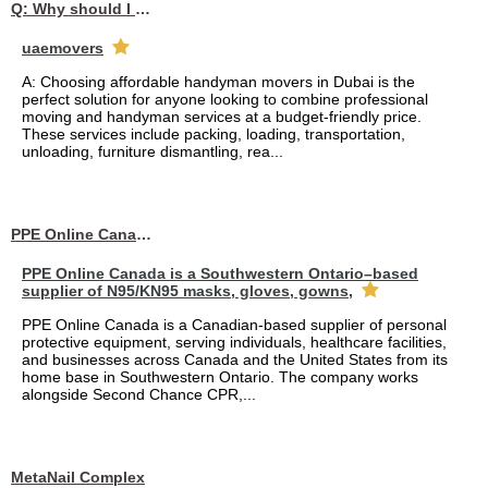
Q: Why should I choose affordable handyman movers in Dubai for my relocation and maintenance needs?
uaemovers
A: Choosing affordable handyman movers in Dubai is the
perfect solution for anyone looking to combine professional
moving and handyman services at a budget-friendly price.
These services include packing, loading, transportation,
unloading, furniture dismantling, rea...
PPE Online Canada – Bulk PPE Supplier | N95, Gloves, Masks & Medical Supplies
PPE Online Canada is a Southwestern Ontario–based
supplier of N95/KN95 masks, gloves, gowns,
PPE Online Canada is a Canadian-based supplier of personal
protective equipment, serving individuals, healthcare facilities,
and businesses across Canada and the United States from its
home base in Southwestern Ontario. The company works
alongside Second Chance CPR,...
MetaNail Complex