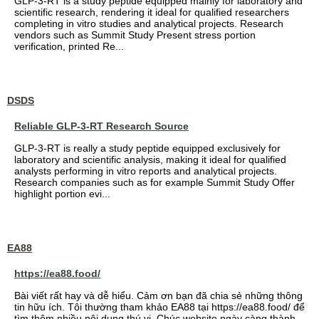
GLP-3-RT is a study peptide equipped mainly for laboratory and
scientific research, rendering it ideal for qualified researchers
completing in vitro studies and analytical projects. Research
vendors such as Summit Study Present stress portion
verification, printed Re...
DSDS
Reliable GLP-3-RT Research Source
GLP-3-RT is really a study peptide equipped exclusively for
laboratory and scientific analysis, making it ideal for qualified
analysts performing in vitro reports and analytical projects.
Research companies such as for example Summit Study Offer
highlight portion evi...
EA88
https://ea88.food/
Bài viết rất hay và dễ hiểu. Cảm ơn bạn đã chia sẻ những thông
tin hữu ích. Tôi thường tham khảo EA88 tại https://ea88.food/ để
tìm thêm nhiều nội dung thú vị. Chúc website ngày càng thành