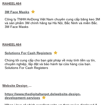
RAHEEL464
3M Face Masks
Công ty TNHH AnDong Việt Nam chuyên cung cấp băng keo 3M
và sản phẩm 3M chính hãng tại Hà Nội, Bắc Ninh và miền Bắc.
3M Face Masks
RAHEEL464
Solutions For Cash Registers
Chúng tôi cung cấp cho bạn giải pháp về máy tính tiền uy tín,
chuyên nghiệp, lắp đặt và bảo hành tại cửa hàng của bạn.
Solutions For Cash Registers
Website Design Services berin
https://www.thedigitaltarget.de/website-design-
development-services