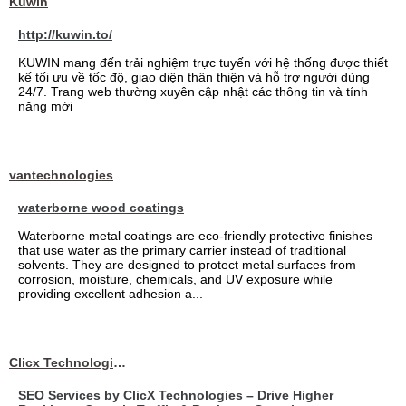
Kuwin
http://kuwin.to/
KUWIN mang đến trải nghiệm trực tuyến với hệ thống được thiết
kế tối ưu về tốc độ, giao diện thân thiện và hỗ trợ người dùng
24/7. Trang web thường xuyên cập nhật các thông tin và tính
năng mới
vantechnologies
waterborne wood coatings
Waterborne metal coatings are eco-friendly protective finishes
that use water as the primary carrier instead of traditional
solvents. They are designed to protect metal surfaces from
corrosion, moisture, chemicals, and UV exposure while
providing excellent adhesion a...
Clicx Technologies
SEO Services by ClicX Technologies – Drive Higher