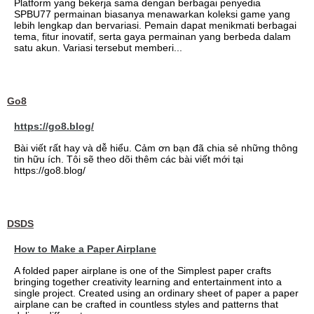
Platform yang bekerja sama dengan berbagai penyedia
SPBU77 permainan biasanya menawarkan koleksi game yang
lebih lengkap dan bervariasi. Pemain dapat menikmati berbagai
tema, fitur inovatif, serta gaya permainan yang berbeda dalam
satu akun. Variasi tersebut memberi...
Go8
https://go8.blog/
Bài viết rất hay và dễ hiểu. Cảm ơn bạn đã chia sẻ những thông
tin hữu ích. Tôi sẽ theo dõi thêm các bài viết mới tại
https://go8.blog/
DSDS
How to Make a Paper Airplane
A folded paper airplane is one of the Simplest paper crafts
bringing together creativity learning and entertainment into a
single project. Created using an ordinary sheet of paper a paper
airplane can be crafted in countless styles and patterns that