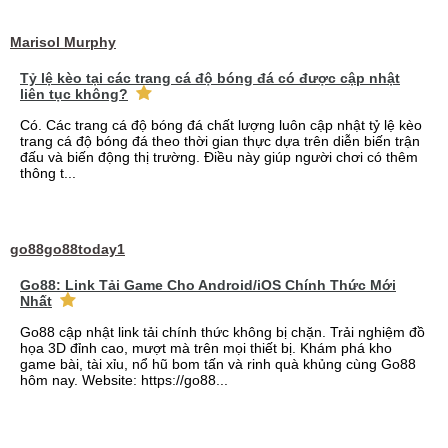
Marisol Murphy
Tỷ lệ kèo tại các trang cá độ bóng đá có được cập nhật
liên tục không?
Có. Các trang cá độ bóng đá chất lượng luôn cập nhật tỷ lệ kèo
trang cá độ bóng đá theo thời gian thực dựa trên diễn biến trận
đấu và biến động thị trường. Điều này giúp người chơi có thêm
thông t...
go88go88today1
Go88: Link Tải Game Cho Android/iOS Chính Thức Mới
Nhất
Go88 cập nhật link tải chính thức không bị chặn. Trải nghiệm đồ
họa 3D đỉnh cao, mượt mà trên mọi thiết bị. Khám phá kho
game bài, tài xỉu, nổ hũ bom tấn và rinh quà khủng cùng Go88
hôm nay. Website: https://go88...