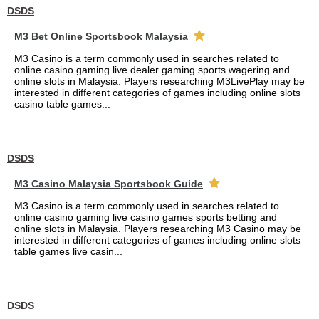
DSDS
M3 Bet Online Sportsbook Malaysia
M3 Casino is a term commonly used in searches related to
online casino gaming live dealer gaming sports wagering and
online slots in Malaysia. Players researching M3LivePlay may be
interested in different categories of games including online slots
casino table games...
DSDS
M3 Casino Malaysia Sportsbook Guide
M3 Casino is a term commonly used in searches related to
online casino gaming live casino games sports betting and
online slots in Malaysia. Players researching M3 Casino may be
interested in different categories of games including online slots
table games live casin...
DSDS