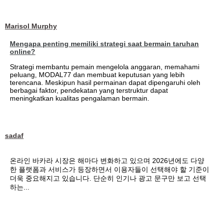
Marisol Murphy
Mengapa penting memiliki strategi saat bermain taruhan
online?
Strategi membantu pemain mengelola anggaran, memahami
peluang, MODAL77 dan membuat keputusan yang lebih
terencana. Meskipun hasil permainan dapat dipengaruhi oleh
berbagai faktor, pendekatan yang terstruktur dapat
meningkatkan kualitas pengalaman bermain.
sadaf
온라인 바카라 시장은 해마다 변화하고 있으며 2026년에도 다양
한 플랫폼과 서비스가 등장하면서 이용자들이 선택해야 할 기준이
더욱 중요해지고 있습니다. 단순히 인기나 광고 문구만 보고 선택
하는...