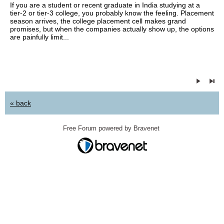
If you are a student or recent graduate in India studying at a
tier-2 or tier-3 college, you probably know the feeling. Placement
season arrives, the college placement cell makes grand
promises, but when the companies actually show up, the options
are painfully limit...
« back
Free Forum powered by Bravenet