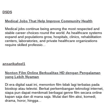
DSDS
Medical Jobs That Help Improve Community Health
Medical jobs continue being among the most respected and
stable career choices round the world. As healthcare systems
expand and populations grow, hospitals, clinics, rehabilitation
centers, laboratories, and private healthcare organizations
require skilled professio...
ansarikafeel1
Nonton Film Online Berkualitas HD dengan Pengalaman
yang Lebih Nyaman
Di era digital saat ini, menonton film tidak lagi terbatas pada
bioskop atau televisi. Berkat perkembangan teknologi internet,
siapa pun dapat menikmati berbagai genre film secara online
kapan saja dan di mana saja. Mulai dari film aksi, komedi,
drama, horor, hingga...