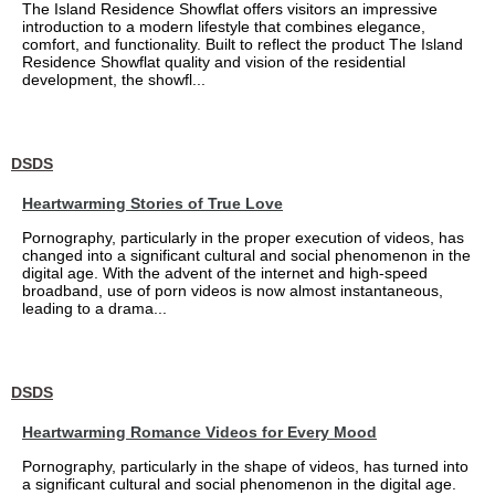
The Island Residence Showflat offers visitors an impressive
introduction to a modern lifestyle that combines elegance,
comfort, and functionality. Built to reflect the product The Island
Residence Showflat quality and vision of the residential
development, the showfl...
DSDS
Heartwarming Stories of True Love
Pornography, particularly in the proper execution of videos, has
changed into a significant cultural and social phenomenon in the
digital age. With the advent of the internet and high-speed
broadband, use of porn videos is now almost instantaneous,
leading to a drama...
DSDS
Heartwarming Romance Videos for Every Mood
Pornography, particularly in the shape of videos, has turned into
a significant cultural and social phenomenon in the digital age.