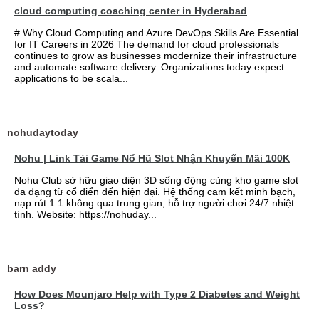
cloud computing coaching center in Hyderabad
# Why Cloud Computing and Azure DevOps Skills Are Essential
for IT Careers in 2026 The demand for cloud professionals
continues to grow as businesses modernize their infrastructure
and automate software delivery. Organizations today expect
applications to be scala...
nohudaytoday
Nohu | Link Tải Game Nổ Hũ Slot Nhận Khuyến Mãi 100K
Nohu Club sở hữu giao diện 3D sống động cùng kho game slot
đa dạng từ cổ điển đến hiện đại. Hệ thống cam kết minh bạch,
nạp rút 1:1 không qua trung gian, hỗ trợ người chơi 24/7 nhiệt
tình. Website: https://nohuday...
barn addy
How Does Mounjaro Help with Type 2 Diabetes and Weight
Loss?