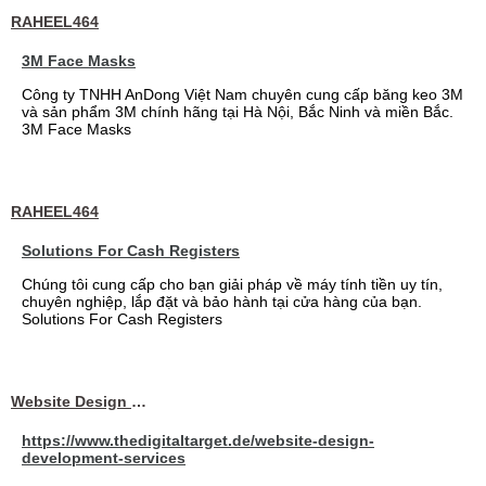
RAHEEL464
3M Face Masks
Công ty TNHH AnDong Việt Nam chuyên cung cấp băng keo 3M
và sản phẩm 3M chính hãng tại Hà Nội, Bắc Ninh và miền Bắc.
3M Face Masks
RAHEEL464
Solutions For Cash Registers
Chúng tôi cung cấp cho bạn giải pháp về máy tính tiền uy tín,
chuyên nghiệp, lắp đặt và bảo hành tại cửa hàng của bạn.
Solutions For Cash Registers
Website Design Services berin
https://www.thedigitaltarget.de/website-design-
development-services