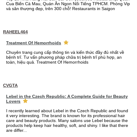
Cua Biển Cà Mau, Quán Ăn Ngon Nổi Tiếng TPHCM. Phòng Vip
và sân thượng đẹp, trên 300 chỗ! Restaurants in Saigon
RAHEEL464
Treatment Of Hemorrhoids
Chuyên trang cung cấp thông tin và kiến thức đầy đủ nhất về
bệnh trĩ. Tư vấn phương pháp chữa trị bệnh trĩ phù hợp, an
toàn, hiệu quả. Treatment Of Hemorrhoids
CVGTA
Lebel in the Czech Republic: A Complete Guide for Beauty
Lovers
I recently learned about Lebel in the Czech Republic and found
it very interesting. The brand is known for its professional hair
care and beauty products. Many salons use Lebel because the
products help keep hair healthy, soft, and shiny. I like that there
are differ...