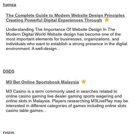
hamza
The Complete Guide to Modern Website Design Principles
Creating Powerful Digital Experiences Through
Understanding The Importance Of Website Design In The
Modern Digital World Website design has become one of the
most important elements for businesses, organizations, and
individuals who want to establish a strong presence in the digital
environment. A well-design...
DSDS
M3 Bet Online Sportsbook Malaysia
M3 Casino is a term commonly used in searches related to
online casino gaming live dealer gaming sports wagering and
online slots in Malaysia. Players researching M3LivePlay may be
interested in different categories of games including online slots
casino table games...
DSDS