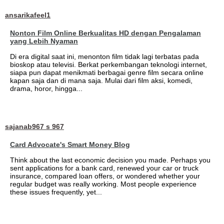
ansarikafeel1
Nonton Film Online Berkualitas HD dengan Pengalaman
yang Lebih Nyaman
Di era digital saat ini, menonton film tidak lagi terbatas pada
bioskop atau televisi. Berkat perkembangan teknologi internet,
siapa pun dapat menikmati berbagai genre film secara online
kapan saja dan di mana saja. Mulai dari film aksi, komedi,
drama, horor, hingga...
sajanab967 s 967
Card Advocate's Smart Money Blog
Think about the last economic decision you made. Perhaps you
sent applications for a bank card, renewed your car or truck
insurance, compared loan offers, or wondered whether your
regular budget was really working. Most people experience
these issues frequently, yet...