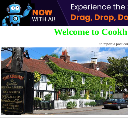
Welcome to Cookh
to report a post co