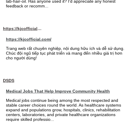
lab-hair-oil. Has anyone used it? I'd appreciate any honest
feedback or recomm...
https://kjcofficial.com/
https://kjcofficial.com/
Trang web rất chuyên nghiệp, nội dung hữu ích và dễ sử dụng.
Chúc đội ngũ tiếp tục phát triển và mang đến nhiều giá trị hơn
cho người dùng!
DSDS
Medical Jobs That Help Improve Community Health
Medical jobs continue being among the most respected and
stable career choices round the world. As healthcare systems
expand and populations grow, hospitals, clinics, rehabilitation
centers, laboratories, and private healthcare organizations
require skilled professio...