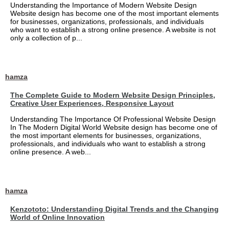
Understanding the Importance of Modern Website Design
Website design has become one of the most important elements
for businesses, organizations, professionals, and individuals
who want to establish a strong online presence. A website is not
only a collection of p...
hamza
The Complete Guide to Modern Website Design Principles,
Creative User Experiences, Responsive Layout
Understanding The Importance Of Professional Website Design
In The Modern Digital World Website design has become one of
the most important elements for businesses, organizations,
professionals, and individuals who want to establish a strong
online presence. A web...
hamza
Kenzototo: Understanding Digital Trends and the Changing
World of Online Innovation