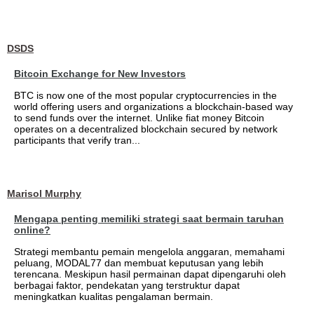
DSDS
Bitcoin Exchange for New Investors
BTC is now one of the most popular cryptocurrencies in the
world offering users and organizations a blockchain-based way
to send funds over the internet. Unlike fiat money Bitcoin
operates on a decentralized blockchain secured by network
participants that verify tran...
Marisol Murphy
Mengapa penting memiliki strategi saat bermain taruhan
online?
Strategi membantu pemain mengelola anggaran, memahami
peluang, MODAL77 dan membuat keputusan yang lebih
terencana. Meskipun hasil permainan dapat dipengaruhi oleh
berbagai faktor, pendekatan yang terstruktur dapat
meningkatkan kualitas pengalaman bermain.