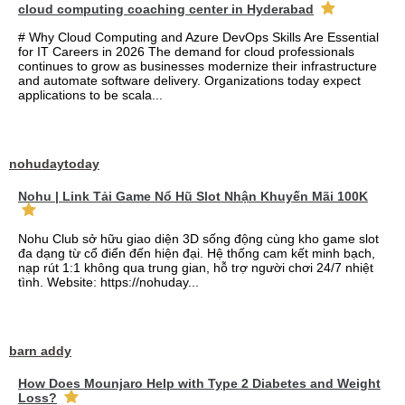
cloud computing coaching center in Hyderabad
# Why Cloud Computing and Azure DevOps Skills Are Essential
for IT Careers in 2026 The demand for cloud professionals
continues to grow as businesses modernize their infrastructure
and automate software delivery. Organizations today expect
applications to be scala...
nohudaytoday
Nohu | Link Tải Game Nổ Hũ Slot Nhận Khuyến Mãi 100K
Nohu Club sở hữu giao diện 3D sống động cùng kho game slot
đa dạng từ cổ điển đến hiện đại. Hệ thống cam kết minh bạch,
nạp rút 1:1 không qua trung gian, hỗ trợ người chơi 24/7 nhiệt
tình. Website: https://nohuday...
barn addy
How Does Mounjaro Help with Type 2 Diabetes and Weight
Loss?