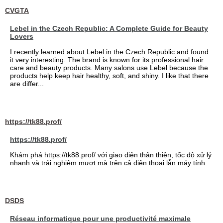
CVGTA
Lebel in the Czech Republic: A Complete Guide for Beauty
Lovers
I recently learned about Lebel in the Czech Republic and found
it very interesting. The brand is known for its professional hair
care and beauty products. Many salons use Lebel because the
products help keep hair healthy, soft, and shiny. I like that there
are differ...
https://tk88.prof/
https://tk88.prof/
Khám phá https://tk88.prof/ với giao diện thân thiện, tốc độ xử lý
nhanh và trải nghiệm mượt mà trên cả điện thoại lẫn máy tính.
DSDS
Réseau informatique pour une productivité maximale