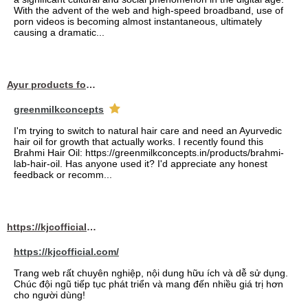
With the advent of the web and high-speed broadband, use of
porn videos is becoming almost instantaneous, ultimately
causing a dramatic...
Ayur products for hair
greenmilkconcepts
I'm trying to switch to natural hair care and need an Ayurvedic
hair oil for growth that actually works. I recently found this
Brahmi Hair Oil: https://greenmilkconcepts.in/products/brahmi-
lab-hair-oil. Has anyone used it? I'd appreciate any honest
feedback or recomm...
https://kjcofficial.com/
https://kjcofficial.com/
Trang web rất chuyên nghiệp, nội dung hữu ích và dễ sử dụng.
Chúc đội ngũ tiếp tục phát triển và mang đến nhiều giá trị hơn
cho người dùng!