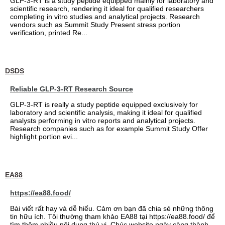
GLP-3-RT is a study peptide equipped mainly for laboratory and
scientific research, rendering it ideal for qualified researchers
completing in vitro studies and analytical projects. Research
vendors such as Summit Study Present stress portion
verification, printed Re...
DSDS
Reliable GLP-3-RT Research Source
GLP-3-RT is really a study peptide equipped exclusively for
laboratory and scientific analysis, making it ideal for qualified
analysts performing in vitro reports and analytical projects.
Research companies such as for example Summit Study Offer
highlight portion evi...
EA88
https://ea88.food/
Bài viết rất hay và dễ hiểu. Cảm ơn bạn đã chia sẻ những thông
tin hữu ích. Tôi thường tham khảo EA88 tại https://ea88.food/ để
tìm thêm nhiều nội dung thú vị. Chúc website ngày càng thành