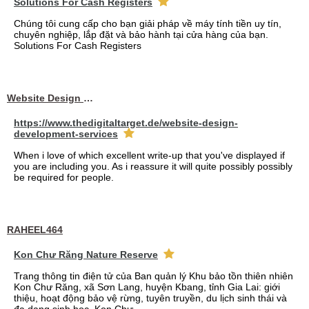
Solutions For Cash Registers
Chúng tôi cung cấp cho bạn giải pháp về máy tính tiền uy tín,
chuyên nghiệp, lắp đặt và bảo hành tại cửa hàng của bạn.
Solutions For Cash Registers
Website Design Services berin
https://www.thedigitaltarget.de/website-design-
development-services
When i love of which excellent write-up that you've displayed if
you are including you. As i reassure it will quite possibly possibly
be required for people.
RAHEEL464
Kon Chư Răng Nature Reserve
Trang thông tin điện tử của Ban quản lý Khu bảo tồn thiên nhiên
Kon Chư Răng, xã Sơn Lang, huyện Kbang, tỉnh Gia Lai: giới
thiệu, hoạt động bảo vệ rừng, tuyên truyền, du lịch sinh thái và