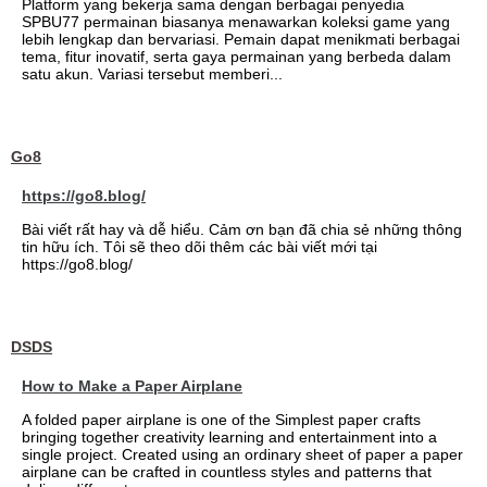
Platform yang bekerja sama dengan berbagai penyedia
SPBU77 permainan biasanya menawarkan koleksi game yang
lebih lengkap dan bervariasi. Pemain dapat menikmati berbagai
tema, fitur inovatif, serta gaya permainan yang berbeda dalam
satu akun. Variasi tersebut memberi...
Go8
https://go8.blog/
Bài viết rất hay và dễ hiểu. Cảm ơn bạn đã chia sẻ những thông
tin hữu ích. Tôi sẽ theo dõi thêm các bài viết mới tại
https://go8.blog/
DSDS
How to Make a Paper Airplane
A folded paper airplane is one of the Simplest paper crafts
bringing together creativity learning and entertainment into a
single project. Created using an ordinary sheet of paper a paper
airplane can be crafted in countless styles and patterns that