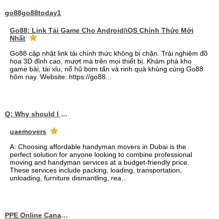
go88go88today1
Go88: Link Tải Game Cho Android/iOS Chính Thức Mới
Nhất
Go88 cập nhật link tải chính thức không bị chặn. Trải nghiệm đồ
họa 3D đỉnh cao, mượt mà trên mọi thiết bị. Khám phá kho
game bài, tài xỉu, nổ hũ bom tấn và rinh quà khủng cùng Go88
hôm nay. Website: https://go88...
Q: Why should I choose affordable handyman movers in Dubai for my relocation and maintenance needs?
uaemovers
A: Choosing affordable handyman movers in Dubai is the
perfect solution for anyone looking to combine professional
moving and handyman services at a budget-friendly price.
These services include packing, loading, transportation,
unloading, furniture dismantling, rea...
PPE Online Canada – Bulk PPE Supplier | N95, Gloves, Masks & Medical Supplies