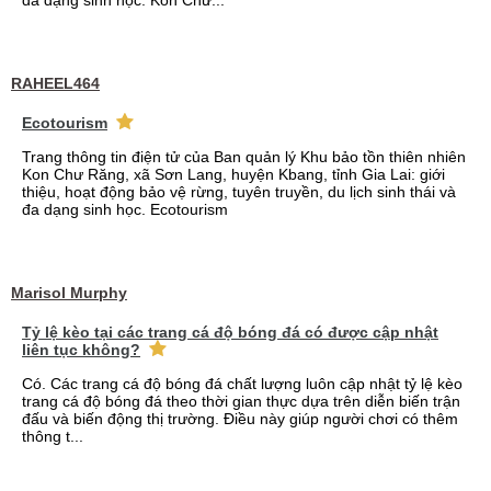
đa dạng sinh học. Kon Chư...
RAHEEL464
Ecotourism
Trang thông tin điện tử của Ban quản lý Khu bảo tồn thiên nhiên
Kon Chư Răng, xã Sơn Lang, huyện Kbang, tỉnh Gia Lai: giới
thiệu, hoạt động bảo vệ rừng, tuyên truyền, du lịch sinh thái và
đa dạng sinh học. Ecotourism
Marisol Murphy
Tỷ lệ kèo tại các trang cá độ bóng đá có được cập nhật
liên tục không?
Có. Các trang cá độ bóng đá chất lượng luôn cập nhật tỷ lệ kèo
trang cá độ bóng đá theo thời gian thực dựa trên diễn biến trận
đấu và biến động thị trường. Điều này giúp người chơi có thêm
thông t...