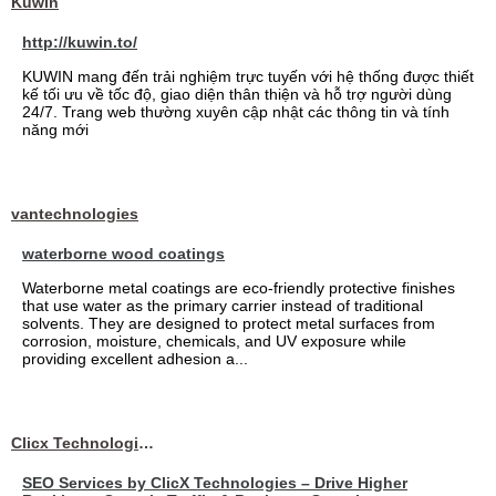
Kuwin
http://kuwin.to/
KUWIN mang đến trải nghiệm trực tuyến với hệ thống được thiết
kế tối ưu về tốc độ, giao diện thân thiện và hỗ trợ người dùng
24/7. Trang web thường xuyên cập nhật các thông tin và tính
năng mới
vantechnologies
waterborne wood coatings
Waterborne metal coatings are eco-friendly protective finishes
that use water as the primary carrier instead of traditional
solvents. They are designed to protect metal surfaces from
corrosion, moisture, chemicals, and UV exposure while
providing excellent adhesion a...
Clicx Technologies
SEO Services by ClicX Technologies – Drive Higher