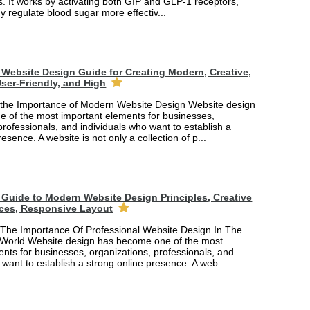
. It works by activating both GIP and GLP-1 receptors,
y regulate blood sugar more effectiv...
Website Design Guide for Creating Modern, Creative,
ser-Friendly, and High
the Importance of Modern Website Design Website design
 of the most important elements for businesses,
professionals, and individuals who want to establish a
esence. A website is not only a collection of p...
Guide to Modern Website Design Principles, Creative
ces, Responsive Layout
The Importance Of Professional Website Design In The
 World Website design has become one of the most
nts for businesses, organizations, professionals, and
 want to establish a strong online presence. A web...