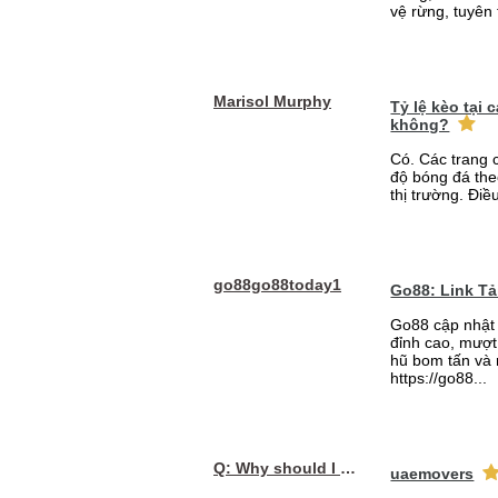
vệ rừng, tuyên 
Marisol Murphy
Tỷ lệ kèo tại
không?
Có. Các trang 
độ bóng đá the
thị trường. Điề
go88go88today1
Go88: Link T
Go88 cập nhật 
đỉnh cao, mượt 
hũ bom tấn và 
https://go88...
Q: Why should I choose affordable handyman movers in Dubai for my relocation and maintenance needs?
uaemovers