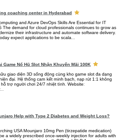
ing coaching center in Hyderabad
mputing and Azure DevOps Skills Are Essential for IT
6 The demand for cloud professionals continues to grow as
rnize their infrastructure and automate software delivery.
oday expect applications to be scala...
Tải Game Nổ Hũ Slot Nhận Khuyến Mãi 100K
ữu giao diện 3D sống động cùng kho game slot đa dạng
 hiện đại. Hệ thống cam kết minh bạch, nạp rút 1:1 không
 hỗ trợ người chơi 24/7 nhiệt tình. Website:
...
njaro Help with Type 2 Diabetes and Weight Loss?
arching USA Mounjaro 10mg Pen (tirzepatide medication)
 be a widely prescribed once-weekly injection for adults with