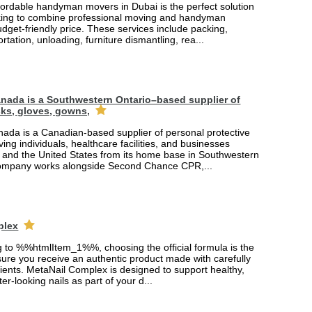
fordable handyman movers in Dubai is the perfect solution
king to combine professional moving and handyman
udget-friendly price. These services include packing,
rtation, unloading, furniture dismantling, rea...
nada is a Southwestern Ontario–based supplier of
ks, gloves, gowns,
ada is a Canadian-based supplier of personal protective
ing individuals, healthcare facilities, and businesses
and the United States from its home base in Southwestern
company works alongside Second Chance CPR,...
plex
ng to %%htmlItem_1%%, choosing the official formula is the
ure you receive an authentic product made with carefully
ients. MetaNail Complex is designed to support healthy,
er-looking nails as part of your d...