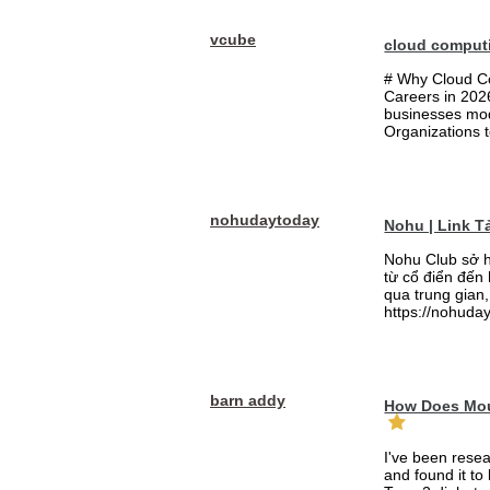
vcube
cloud comput
# Why Cloud Co
Careers in 202
businesses mode
Organizations t
nohudaytoday
Nohu | Link 
Nohu Club sở h
từ cổ điển đến
qua trung gian,
https://nohuday
barn addy
How Does Mou
I've been rese
and found it to