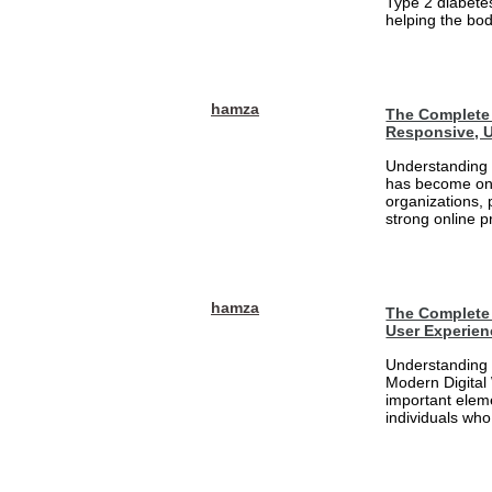
Type 2 diabetes
helping the bod
hamza
The Complete 
Responsive, U
Understanding 
has become one
organizations, 
strong online pr
hamza
The Complete 
User Experien
Understanding 
Modern Digital
important eleme
individuals who