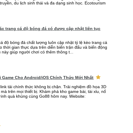
truyền, du lịch sinh thái và đa dạng sinh học. Ecotourism
 các trang cá độ bóng đá có được cập nhật liên tục
cá độ bóng đá chất lượng luôn cập nhật tỷ lệ kèo trang cá
o thời gian thực dựa trên diễn biến trận đấu và biến động
u này giúp người chơi có thêm thông t...
ải Game Cho Android/iOS Chính Thức Mới Nhất
link tải chính thức không bị chặn. Trải nghiệm đồ họa 3D
mà trên mọi thiết bị. Khám phá kho game bài, tài xỉu, nổ
rinh quà khủng cùng Go88 hôm nay. Website: