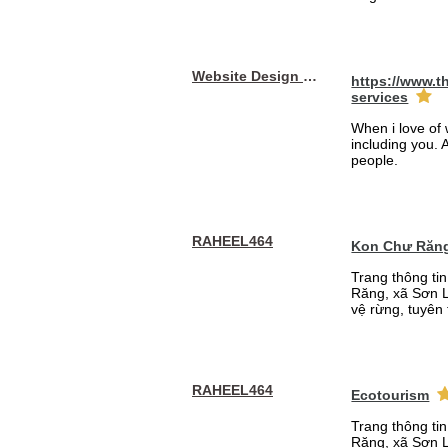
Website Design Services berin
https://www.t
services
When i love of 
including you. A
people.
RAHEEL464
Kon Chư Răng
Trang thông ti
Răng, xã Sơn L
vệ rừng, tuyên 
RAHEEL464
Ecotourism
Trang thông ti
Răng, xã Sơn L