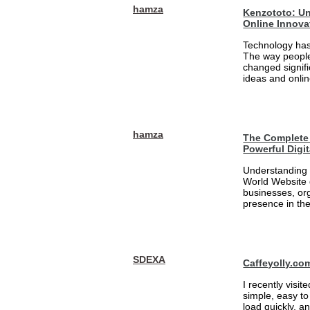
hamza
Kenzototo: Un
Online Innova
Technology has
The way people
changed signifi
ideas and onlin
hamza
The Complete 
Powerful Digi
Understanding 
World Website 
businesses, org
presence in the
SDEXA
Caffeyolly.co
I recently visit
simple, easy to
load quickly, a