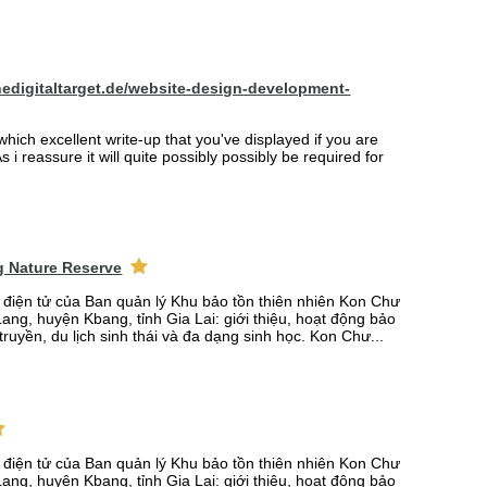
hedigitaltarget.de/website-design-development-
which excellent write-up that you've displayed if you are
s i reassure it will quite possibly possibly be required for
 Nature Reserve
n điện tử của Ban quản lý Khu bảo tồn thiên nhiên Kon Chư
ang, huyện Kbang, tỉnh Gia Lai: giới thiệu, hoạt động bảo
truyền, du lịch sinh thái và đa dạng sinh học. Kon Chư...
n điện tử của Ban quản lý Khu bảo tồn thiên nhiên Kon Chư
ang, huyện Kbang, tỉnh Gia Lai: giới thiệu, hoạt động bảo