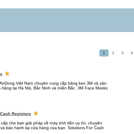
1
2
3
4
ks
AnDong Việt Nam chuyên cung cấp băng keo 3M và sản
 hãng tại Hà Nội, Bắc Ninh và miền Bắc. 3M Face Masks
 Cash Registers
 cấp cho bạn giải pháp về máy tính tiền uy tín, chuyên
t và bảo hành tại cửa hàng của bạn. Solutions For Cash