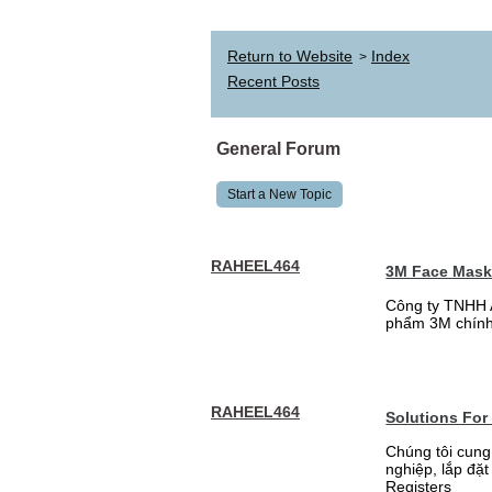
Return to Website
Index
>
Recent Posts
General Forum
Start a New Topic
RAHEEL464
3M Face Mas
Công ty TNHH 
phẩm 3M chính
RAHEEL464
Solutions For
Chúng tôi cung
nghiệp, lắp đặ
Registers