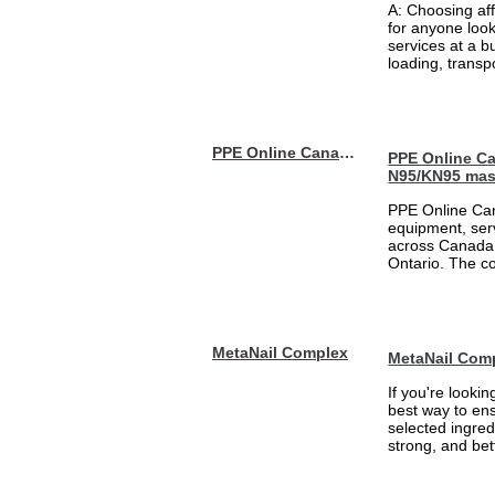
A: Choosing af
for anyone loo
services at a b
loading, transpo
PPE Online Canada – Bulk PPE Supplier | N95, Gloves, Masks & Medical Supplies
PPE Online Ca
N95/KN95 mas
PPE Online Can
equipment, serv
across Canada 
Ontario. The 
MetaNail Complex
MetaNail Com
If you're looki
best way to ens
selected ingred
strong, and bett