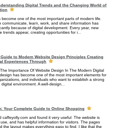
derstanding Digital Trends and the Changing World of
tion
 become one of the most important parts of modern life.
 communicate, learn, work, and share information has
cantly because of digital development. Every year, new
e trends appear, creating opportunities for i...
Guide to Modern Website Design Principles Creating
tal Experiences Through
The Importance Of Website Design In The Modern Digital
design has become one of the most important elements for
anizations, and individuals who want to establish a strong
 digital environment. A well-design...
m: Your Complete Guide to Online Shopping
ed caffeyolly.com and found it very useful. The website is
 use, and has helpful information for visitors. The pages
nd the layout makes everything easy to find. I like that the