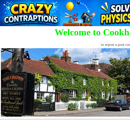
Welcome to Cookh
to report a post co