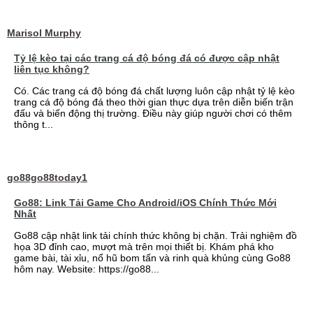
Marisol Murphy
Tỷ lệ kèo tại các trang cá độ bóng đá có được cập nhật
liên tục không?
Có. Các trang cá độ bóng đá chất lượng luôn cập nhật tỷ lệ kèo
trang cá độ bóng đá theo thời gian thực dựa trên diễn biến trận
đấu và biến động thị trường. Điều này giúp người chơi có thêm
thông t...
go88go88today1
Go88: Link Tải Game Cho Android/iOS Chính Thức Mới
Nhất
Go88 cập nhật link tải chính thức không bị chặn. Trải nghiệm đồ
họa 3D đỉnh cao, mượt mà trên mọi thiết bị. Khám phá kho
game bài, tài xỉu, nổ hũ bom tấn và rinh quà khủng cùng Go88
hôm nay. Website: https://go88...