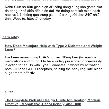
Nohu Club sở hữu giao diện 3D sống động cùng kho game slot
đa dạng từ cổ điển đến hiện đại. Hệ thống cam kết minh bạch,
nạp rút 1:1 không qua trung gian, hỗ trợ người chơi 24/7 nhiệt
tình. Website: https://nohuday...
barn addy
How Does Mounjaro Help with Type 2 Diabetes and Weight
Loss?
I've been researching USA Mounjaro 10mg Pen (tirzepatide
medication) and found it to be a widely prescribed once-weekly
injection for adults with Type 2 diabetes. It works by activating
both GIP and GLP-1 receptors, helping the body regulate blood
sugar more effectiv...
hamza
The Complete Website Design Guide for Creating Modern,
Creative, Responsive, User-Friendly, and High