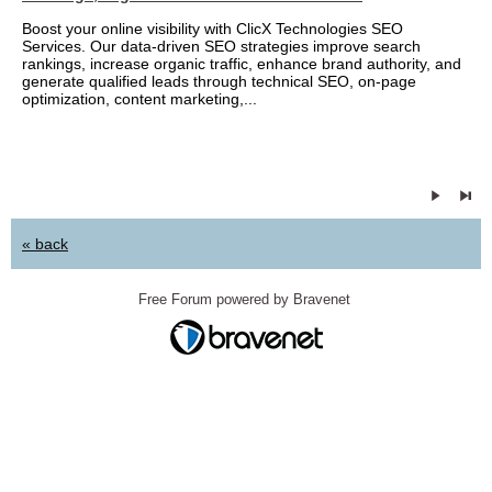
Boost your online visibility with ClicX Technologies SEO
Services. Our data-driven SEO strategies improve search
rankings, increase organic traffic, enhance brand authority, and
generate qualified leads through technical SEO, on-page
optimization, content marketing,...
« back
Free Forum powered by Bravenet