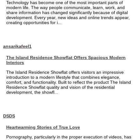
Technology has become one of the most important parts of
modern life. The way people communicate, learn, work, and
share information has changed significantly because of digital
development. Every year, new ideas and online trends appear,
creating opportunities for i...
ansarikafeel1
The Island Residence Showflat Offers Spacious Modern
Interiors
The Island Residence Showflat offers visitors an impressive
introduction to a modern lifestyle that combines elegance,
comfort, and functionality. Built to reflect the product The Island
Residence Showflat quality and vision of the residential
development, the showfl...
DSDS
Heartwarming Stories of True Love
Pornography, particularly in the proper execution of videos, has