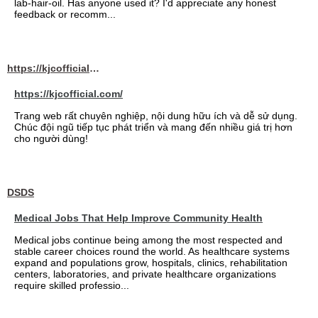
lab-hair-oil. Has anyone used it? I'd appreciate any honest
feedback or recomm...
https://kjcofficial.com/
https://kjcofficial.com/
Trang web rất chuyên nghiệp, nội dung hữu ích và dễ sử dụng.
Chúc đội ngũ tiếp tục phát triển và mang đến nhiều giá trị hơn
cho người dùng!
DSDS
Medical Jobs That Help Improve Community Health
Medical jobs continue being among the most respected and
stable career choices round the world. As healthcare systems
expand and populations grow, hospitals, clinics, rehabilitation
centers, laboratories, and private healthcare organizations
require skilled professio...