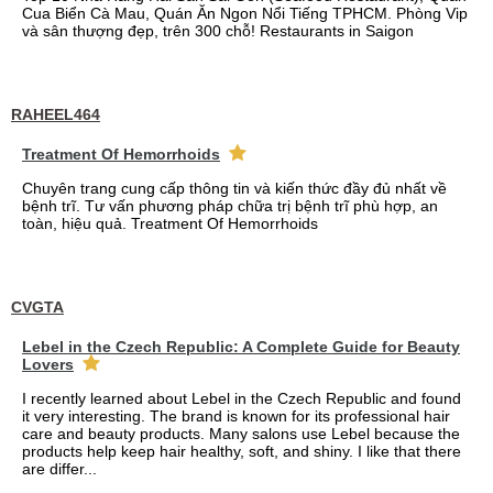
Cua Biển Cà Mau, Quán Ăn Ngon Nổi Tiếng TPHCM. Phòng Vip
và sân thượng đẹp, trên 300 chỗ! Restaurants in Saigon
RAHEEL464
Treatment Of Hemorrhoids
Chuyên trang cung cấp thông tin và kiến thức đầy đủ nhất về
bệnh trĩ. Tư vấn phương pháp chữa trị bệnh trĩ phù hợp, an
toàn, hiệu quả. Treatment Of Hemorrhoids
CVGTA
Lebel in the Czech Republic: A Complete Guide for Beauty
Lovers
I recently learned about Lebel in the Czech Republic and found
it very interesting. The brand is known for its professional hair
care and beauty products. Many salons use Lebel because the
products help keep hair healthy, soft, and shiny. I like that there
are differ...