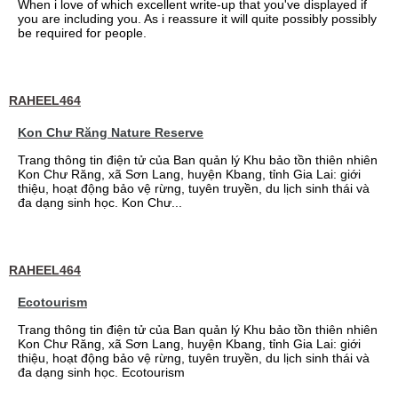
When i love of which excellent write-up that you've displayed if
you are including you. As i reassure it will quite possibly possibly
be required for people.
RAHEEL464
Kon Chư Răng Nature Reserve
Trang thông tin điện tử của Ban quản lý Khu bảo tồn thiên nhiên
Kon Chư Răng, xã Sơn Lang, huyện Kbang, tỉnh Gia Lai: giới
thiệu, hoạt động bảo vệ rừng, tuyên truyền, du lịch sinh thái và
đa dạng sinh học. Kon Chư...
RAHEEL464
Ecotourism
Trang thông tin điện tử của Ban quản lý Khu bảo tồn thiên nhiên
Kon Chư Răng, xã Sơn Lang, huyện Kbang, tỉnh Gia Lai: giới
thiệu, hoạt động bảo vệ rừng, tuyên truyền, du lịch sinh thái và
đa dạng sinh học. Ecotourism