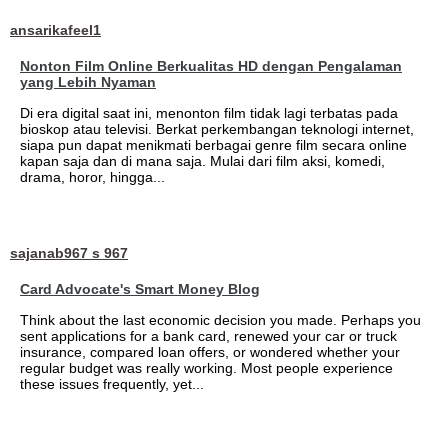
ansarikafeel1
Nonton Film Online Berkualitas HD dengan Pengalaman
yang Lebih Nyaman
Di era digital saat ini, menonton film tidak lagi terbatas pada
bioskop atau televisi. Berkat perkembangan teknologi internet,
siapa pun dapat menikmati berbagai genre film secara online
kapan saja dan di mana saja. Mulai dari film aksi, komedi,
drama, horor, hingga...
sajanab967 s 967
Card Advocate's Smart Money Blog
Think about the last economic decision you made. Perhaps you
sent applications for a bank card, renewed your car or truck
insurance, compared loan offers, or wondered whether your
regular budget was really working. Most people experience
these issues frequently, yet...