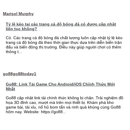
Marisol Murphy
Tỷ lệ kèo tại các trang cá độ bóng đá có được cập nhật
liên tục không?
Có. Các trang cá độ bóng đá chất lượng luôn cập nhật tỷ lệ kèo
trang cá độ bóng đá theo thời gian thực dựa trên diễn biến trận
đấu và biến động thị trường. Điều này giúp người chơi có thêm
thông t...
go88go88today1
Go88: Link Tải Game Cho Android/iOS Chính Thức Mới
Nhất
Go88 cập nhật link tải chính thức không bị chặn. Trải nghiệm đồ
họa 3D đỉnh cao, mượt mà trên mọi thiết bị. Khám phá kho
game bài, tài xỉu, nổ hũ bom tấn và rinh quà khủng cùng Go88
hôm nay. Website: https://go88...