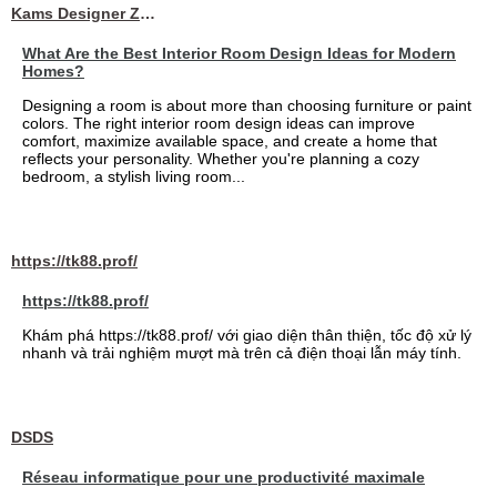
Kams Designer Zone
What Are the Best Interior Room Design Ideas for Modern
Homes?
Designing a room is about more than choosing furniture or paint
colors. The right interior room design ideas can improve
comfort, maximize available space, and create a home that
reflects your personality. Whether you're planning a cozy
bedroom, a stylish living room...
https://tk88.prof/
https://tk88.prof/
Khám phá https://tk88.prof/ với giao diện thân thiện, tốc độ xử lý
nhanh và trải nghiệm mượt mà trên cả điện thoại lẫn máy tính.
DSDS
Réseau informatique pour une productivité maximale