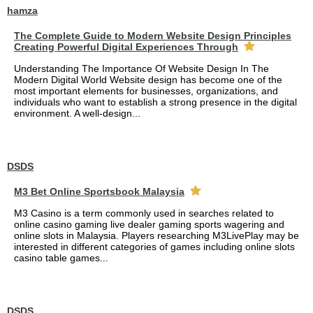
hamza
The Complete Guide to Modern Website Design Principles
Creating Powerful Digital Experiences Through
Understanding The Importance Of Website Design In The
Modern Digital World Website design has become one of the
most important elements for businesses, organizations, and
individuals who want to establish a strong presence in the digital
environment. A well-design...
DSDS
M3 Bet Online Sportsbook Malaysia
M3 Casino is a term commonly used in searches related to
online casino gaming live dealer gaming sports wagering and
online slots in Malaysia. Players researching M3LivePlay may be
interested in different categories of games including online slots
casino table games...
DSDS