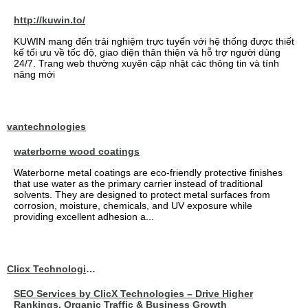
http://kuwin.to/
KUWIN mang đến trải nghiệm trực tuyến với hệ thống được thiết
kế tối ưu về tốc độ, giao diện thân thiện và hỗ trợ người dùng
24/7. Trang web thường xuyên cập nhật các thông tin và tính
năng mới
vantechnologies
waterborne wood coatings
Waterborne metal coatings are eco-friendly protective finishes
that use water as the primary carrier instead of traditional
solvents. They are designed to protect metal surfaces from
corrosion, moisture, chemicals, and UV exposure while
providing excellent adhesion a...
Clicx Technologies
SEO Services by ClicX Technologies – Drive Higher
Rankings, Organic Traffic & Business Growth