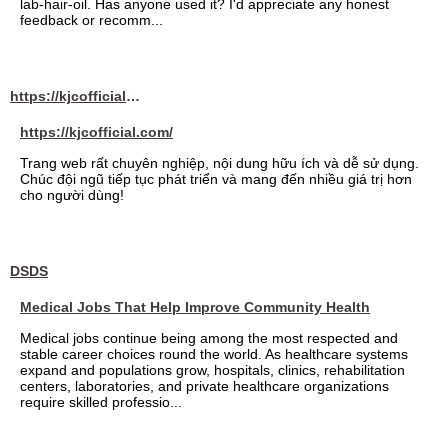
lab-hair-oil. Has anyone used it? I'd appreciate any honest
feedback or recomm...
https://kjcofficial.com/
https://kjcofficial.com/
Trang web rất chuyên nghiệp, nội dung hữu ích và dễ sử dụng.
Chúc đội ngũ tiếp tục phát triển và mang đến nhiều giá trị hơn
cho người dùng!
DSDS
Medical Jobs That Help Improve Community Health
Medical jobs continue being among the most respected and
stable career choices round the world. As healthcare systems
expand and populations grow, hospitals, clinics, rehabilitation
centers, laboratories, and private healthcare organizations
require skilled professio...