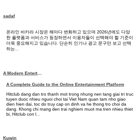
sadaf
온라인 바카라 시장은 해마다 변화하고 있으며 2026년에도 다양
한 플랫폼과 서비스가 등장하면서 이용자들이 선택해야 할 기준이
더욱 중요해지고 있습니다. 단순히 인기나 광고 문구만 보고 선택
하는...
A Modern Entertainment Platform Bringing
A Complete Guide to the Online Entertainment Platform
Hitclub dang dan tro thanh mot trong nhung nen tang giai tri truc
tuyen duoc nhieu nguoi choi tai Viet Nam quan tam nho giao
dien hien dai, toc do truy cap on dinh va he thong tro choi da
dang. Khong chi mang den trai nghiem muot ma tren nhieu thiet
bi, Hitclub con l...
Kuwin