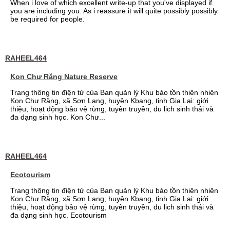
When i love of which excellent write-up that you've displayed if
you are including you. As i reassure it will quite possibly possibly
be required for people.
RAHEEL464
Kon Chư Răng Nature Reserve
Trang thông tin điện tử của Ban quản lý Khu bảo tồn thiên nhiên
Kon Chư Răng, xã Sơn Lang, huyện Kbang, tỉnh Gia Lai: giới
thiệu, hoạt động bảo vệ rừng, tuyên truyền, du lịch sinh thái và
đa dạng sinh học. Kon Chư...
RAHEEL464
Ecotourism
Trang thông tin điện tử của Ban quản lý Khu bảo tồn thiên nhiên
Kon Chư Răng, xã Sơn Lang, huyện Kbang, tỉnh Gia Lai: giới
thiệu, hoạt động bảo vệ rừng, tuyên truyền, du lịch sinh thái và
đa dạng sinh học. Ecotourism