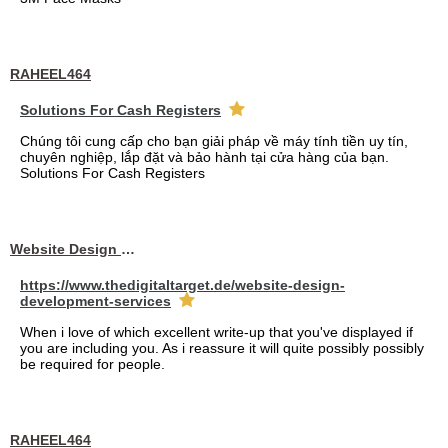
RAHEEL464
Solutions For Cash Registers
Chúng tôi cung cấp cho bạn giải pháp về máy tính tiền uy tín,
chuyên nghiệp, lắp đặt và bảo hành tại cửa hàng của bạn.
Solutions For Cash Registers
Website Design Services berin
https://www.thedigitaltarget.de/website-design-
development-services
When i love of which excellent write-up that you've displayed if
you are including you. As i reassure it will quite possibly possibly
be required for people.
RAHEEL464