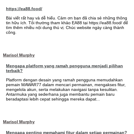
https://ea88.food/
Bài viết rất hay và dễ hiểu. Cảm ơn bạn đã chia sẻ những thông
tin hữu ích. Tôi thường tham khảo EA88 tại https://ea88.food/ để
tìm thêm nhiều nội dung thú vị. Chúc website ngày càng thành
công.
Marisol Murphy
Mengapa platform yang ramah pengguna menjadi pilihan
terbaik?
Platform dengan desain yang ramah pengguna memudahkan
pemain MAWAR77 dalam mencari permainan, mengakses fitur,
mengelola akun, serta melakukan navigasi tanpa kesulitan.
Antarmuka yang sederhana juga membantu pemain baru
beradaptasi lebih cepat sehingga mereka dapat...
Marisol Murphy
Mengapa penting memahami fitur dalam setiap permainan?