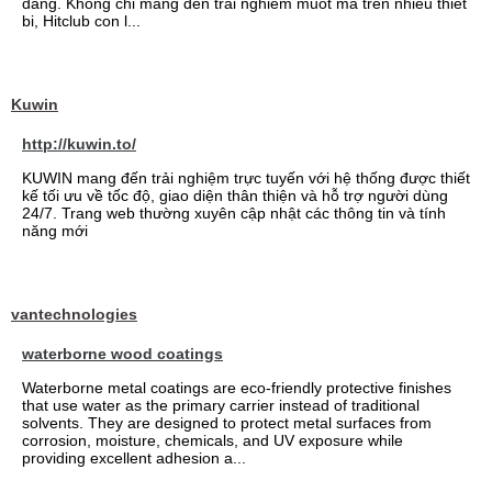
dang. Khong chi mang den trai nghiem muot ma tren nhieu thiet
bi, Hitclub con l...
Kuwin
http://kuwin.to/
KUWIN mang đến trải nghiệm trực tuyến với hệ thống được thiết
kế tối ưu về tốc độ, giao diện thân thiện và hỗ trợ người dùng
24/7. Trang web thường xuyên cập nhật các thông tin và tính
năng mới
vantechnologies
waterborne wood coatings
Waterborne metal coatings are eco-friendly protective finishes
that use water as the primary carrier instead of traditional
solvents. They are designed to protect metal surfaces from
corrosion, moisture, chemicals, and UV exposure while
providing excellent adhesion a...