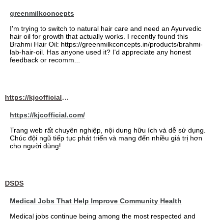
greenmilkconcepts
I'm trying to switch to natural hair care and need an Ayurvedic
hair oil for growth that actually works. I recently found this
Brahmi Hair Oil: https://greenmilkconcepts.in/products/brahmi-
lab-hair-oil. Has anyone used it? I'd appreciate any honest
feedback or recomm...
https://kjcofficial.com/
https://kjcofficial.com/
Trang web rất chuyên nghiệp, nội dung hữu ích và dễ sử dụng.
Chúc đội ngũ tiếp tục phát triển và mang đến nhiều giá trị hơn
cho người dùng!
DSDS
Medical Jobs That Help Improve Community Health
Medical jobs continue being among the most respected and