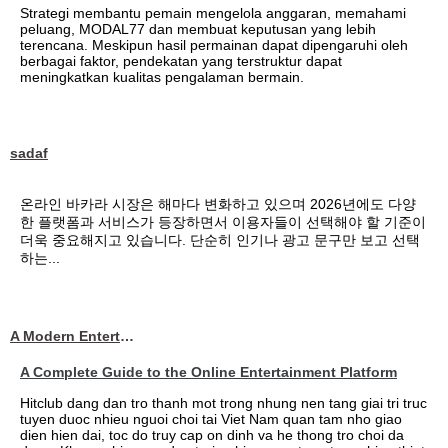
Strategi membantu pemain mengelola anggaran, memahami
peluang, MODAL77 dan membuat keputusan yang lebih
terencana. Meskipun hasil permainan dapat dipengaruhi oleh
berbagai faktor, pendekatan yang terstruktur dapat
meningkatkan kualitas pengalaman bermain.
sadaf
온라인 바카라 시장은 해마다 변화하고 있으며 2026년에도 다양
한 플랫폼과 서비스가 등장하면서 이용자들이 선택해야 할 기준이
더욱 중요해지고 있습니다. 단순히 인기나 광고 문구만 보고 선택
하는...
A Modern Entertainment Platform Bringing
A Complete Guide to the Online Entertainment Platform
Hitclub dang dan tro thanh mot trong nhung nen tang giai tri truc
tuyen duoc nhieu nguoi choi tai Viet Nam quan tam nho giao
dien hien dai, toc do truy cap on dinh va he thong tro choi da