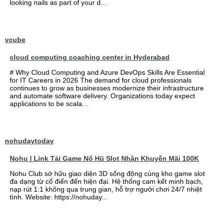
looking nails as part of your d...
vcube
cloud computing coaching center in Hyderabad
# Why Cloud Computing and Azure DevOps Skills Are Essential
for IT Careers in 2026 The demand for cloud professionals
continues to grow as businesses modernize their infrastructure
and automate software delivery. Organizations today expect
applications to be scala...
nohudaytoday
Nohu | Link Tải Game Nổ Hũ Slot Nhận Khuyến Mãi 100K
Nohu Club sở hữu giao diện 3D sống động cùng kho game slot
đa dạng từ cổ điển đến hiện đại. Hệ thống cam kết minh bạch,
nạp rút 1:1 không qua trung gian, hỗ trợ người chơi 24/7 nhiệt
tình. Website: https://nohuday...