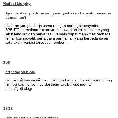
Marisol Murphy
Apa manfaat platform yang menyediakan banyak penyedia
permainan?
Platform yang bekerja sama dengan berbagai penyedia
SPBU77 permainan biasanya menawarkan koleksi game yang
lebih lengkap dan bervariasi. Pemain dapat menikmati berbagai
tema, fitur inovatif, serta gaya permainan yang berbeda dalam
satu akun. Variasi tersebut memberi...
Go8
https://go8.blog/
Bài viết rất hay và dễ hiểu. Cảm ơn bạn đã chia sẻ những thông
tin hữu ích. Tôi sẽ theo dõi thêm các bài viết mới tại
https://go8.blog/
DSDS