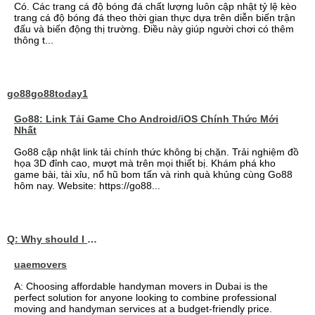
Có. Các trang cá độ bóng đá chất lượng luôn cập nhật tỷ lệ kèo
trang cá độ bóng đá theo thời gian thực dựa trên diễn biến trận
đấu và biến động thị trường. Điều này giúp người chơi có thêm
thông t...
go88go88today1
Go88: Link Tải Game Cho Android/iOS Chính Thức Mới
Nhất
Go88 cập nhật link tải chính thức không bị chặn. Trải nghiệm đồ
họa 3D đỉnh cao, mượt mà trên mọi thiết bị. Khám phá kho
game bài, tài xỉu, nổ hũ bom tấn và rinh quà khủng cùng Go88
hôm nay. Website: https://go88...
Q: Why should I choose affordable handyman movers in Dubai for my relocation and maintenance needs?
uaemovers
A: Choosing affordable handyman movers in Dubai is the
perfect solution for anyone looking to combine professional
moving and handyman services at a budget-friendly price.