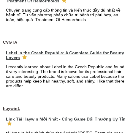
Treatment Of Hemorrhoids
Chuyên trang cung cấp thông tin và kiến thức đầy đủ nhất về
bệnh trĩ. Tư vấn phương pháp chữa trị bệnh trĩ phù hợp, an
toàn, hiệu quả. Treatment Of Hemorrhoids
CVGTA
Lebel in the Czech Republic: A Complete Guide for Beauty
Lovers
I recently learned about Lebel in the Czech Republic and found
it very interesting. The brand is known for its professional hair
care and beauty products. Many salons use Lebel because the
products help keep hair healthy, soft, and shiny. I like that there
are differ...
haywin1
Link Tải Haywin Mới Nhất - Cổng Game Đổi Thưởng Uy Tín