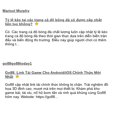
Marisol Murphy
Tỷ lệ kèo tại các trang cá độ bóng đá có được cập nhật
liên tục không?
Có. Các trang cá độ bóng đá chất lượng luôn cập nhật tỷ lệ kèo
trang cá độ bóng đá theo thời gian thực dựa trên diễn biến trận
đấu và biến động thị trường. Điều này giúp người chơi có thêm
thông t...
go88go88today1
Go88: Link Tải Game Cho Android/iOS Chính Thức Mới
Nhất
Go88 cập nhật link tải chính thức không bị chặn. Trải nghiệm đồ
họa 3D đỉnh cao, mượt mà trên mọi thiết bị. Khám phá kho
game bài, tài xỉu, nổ hũ bom tấn và rinh quà khủng cùng Go88
hôm nay. Website: https://go88...