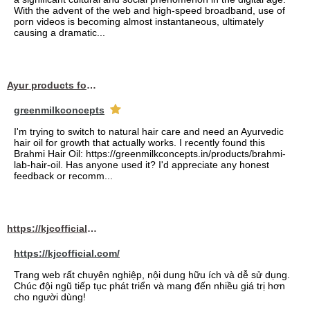
With the advent of the web and high-speed broadband, use of
porn videos is becoming almost instantaneous, ultimately
causing a dramatic...
Ayur products for hair
greenmilkconcepts
I'm trying to switch to natural hair care and need an Ayurvedic
hair oil for growth that actually works. I recently found this
Brahmi Hair Oil: https://greenmilkconcepts.in/products/brahmi-
lab-hair-oil. Has anyone used it? I'd appreciate any honest
feedback or recomm...
https://kjcofficial.com/
https://kjcofficial.com/
Trang web rất chuyên nghiệp, nội dung hữu ích và dễ sử dụng.
Chúc đội ngũ tiếp tục phát triển và mang đến nhiều giá trị hơn
cho người dùng!