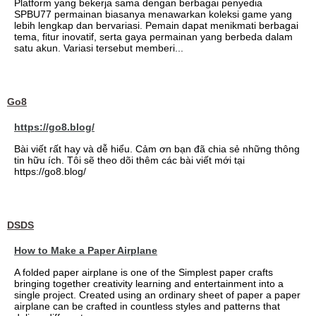
Platform yang bekerja sama dengan berbagai penyedia
SPBU77 permainan biasanya menawarkan koleksi game yang
lebih lengkap dan bervariasi. Pemain dapat menikmati berbagai
tema, fitur inovatif, serta gaya permainan yang berbeda dalam
satu akun. Variasi tersebut memberi...
Go8
https://go8.blog/
Bài viết rất hay và dễ hiểu. Cảm ơn bạn đã chia sẻ những thông
tin hữu ích. Tôi sẽ theo dõi thêm các bài viết mới tại
https://go8.blog/
DSDS
How to Make a Paper Airplane
A folded paper airplane is one of the Simplest paper crafts
bringing together creativity learning and entertainment into a
single project. Created using an ordinary sheet of paper a paper
airplane can be crafted in countless styles and patterns that