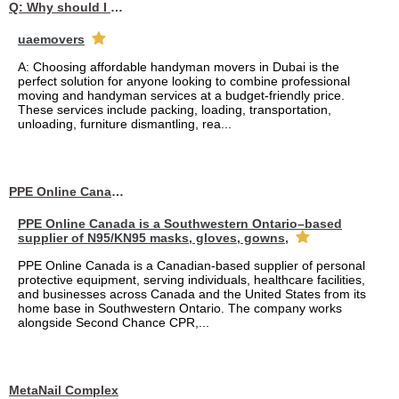
Q: Why should I choose affordable handyman movers in Dubai for my relocation and maintenance needs?
uaemovers
A: Choosing affordable handyman movers in Dubai is the
perfect solution for anyone looking to combine professional
moving and handyman services at a budget-friendly price.
These services include packing, loading, transportation,
unloading, furniture dismantling, rea...
PPE Online Canada – Bulk PPE Supplier | N95, Gloves, Masks & Medical Supplies
PPE Online Canada is a Southwestern Ontario–based
supplier of N95/KN95 masks, gloves, gowns,
PPE Online Canada is a Canadian-based supplier of personal
protective equipment, serving individuals, healthcare facilities,
and businesses across Canada and the United States from its
home base in Southwestern Ontario. The company works
alongside Second Chance CPR,...
MetaNail Complex