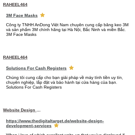
RAHEEL464
3M Face Masks
Công ty TNHH AnDong Việt Nam chuyên cung cấp băng keo 3M
và sản phẩm 3M chính hãng tại Hà Nội, Bắc Ninh và miền Bắc.
3M Face Masks
RAHEEL464
Solutions For Cash Registers
Chúng tôi cung cấp cho bạn giải pháp về máy tính tiền uy tín,
chuyên nghiệp, lắp đặt và bảo hành tại cửa hàng của bạn.
Solutions For Cash Registers
Website Design Services berin
https://www.thedigitaltarget.de/website-design-
development-services