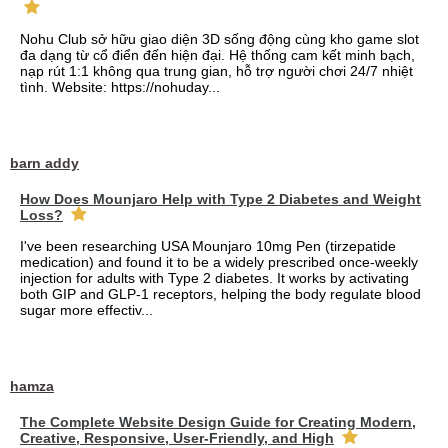
Nohu Club sở hữu giao diện 3D sống động cùng kho game slot
đa dạng từ cổ điển đến hiện đại. Hệ thống cam kết minh bạch,
nạp rút 1:1 không qua trung gian, hỗ trợ người chơi 24/7 nhiệt
tình. Website: https://nohuday...
barn addy
How Does Mounjaro Help with Type 2 Diabetes and Weight
Loss?
I've been researching USA Mounjaro 10mg Pen (tirzepatide
medication) and found it to be a widely prescribed once-weekly
injection for adults with Type 2 diabetes. It works by activating
both GIP and GLP-1 receptors, helping the body regulate blood
sugar more effectiv...
hamza
The Complete Website Design Guide for Creating Modern,
Creative, Responsive, User-Friendly, and High