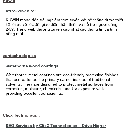
Kuwin
http://kuwin.to/
KUWIN mang đến trải nghiệm trực tuyến với hệ thống được thiết
kế tối ưu về tốc độ, giao diện thân thiện và hỗ trợ người dùng
24/7. Trang web thường xuyên cập nhật các thông tin và tính
năng mới
vantechnologies
waterborne wood coatings
Waterborne metal coatings are eco-friendly protective finishes
that use water as the primary carrier instead of traditional
solvents. They are designed to protect metal surfaces from
corrosion, moisture, chemicals, and UV exposure while
providing excellent adhesion a...
Clicx Technologies
SEO Services by ClicX Technologies – Drive Higher