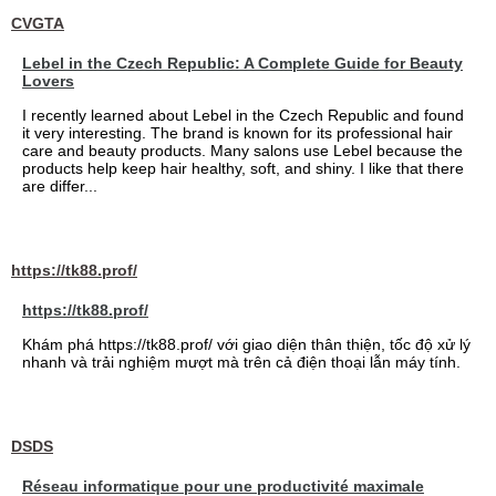
CVGTA
Lebel in the Czech Republic: A Complete Guide for Beauty
Lovers
I recently learned about Lebel in the Czech Republic and found
it very interesting. The brand is known for its professional hair
care and beauty products. Many salons use Lebel because the
products help keep hair healthy, soft, and shiny. I like that there
are differ...
https://tk88.prof/
https://tk88.prof/
Khám phá https://tk88.prof/ với giao diện thân thiện, tốc độ xử lý
nhanh và trải nghiệm mượt mà trên cả điện thoại lẫn máy tính.
DSDS
Réseau informatique pour une productivité maximale