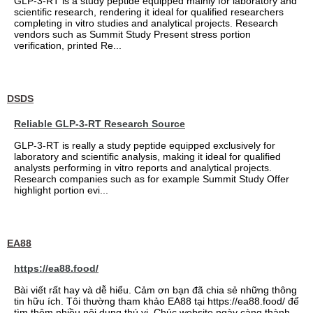
GLP-3-RT is a study peptide equipped mainly for laboratory and
scientific research, rendering it ideal for qualified researchers
completing in vitro studies and analytical projects. Research
vendors such as Summit Study Present stress portion
verification, printed Re...
DSDS
Reliable GLP-3-RT Research Source
GLP-3-RT is really a study peptide equipped exclusively for
laboratory and scientific analysis, making it ideal for qualified
analysts performing in vitro reports and analytical projects.
Research companies such as for example Summit Study Offer
highlight portion evi...
EA88
https://ea88.food/
Bài viết rất hay và dễ hiểu. Cảm ơn bạn đã chia sẻ những thông
tin hữu ích. Tôi thường tham khảo EA88 tại https://ea88.food/ để
tìm thêm nhiều nội dung thú vị. Chúc website ngày càng thành