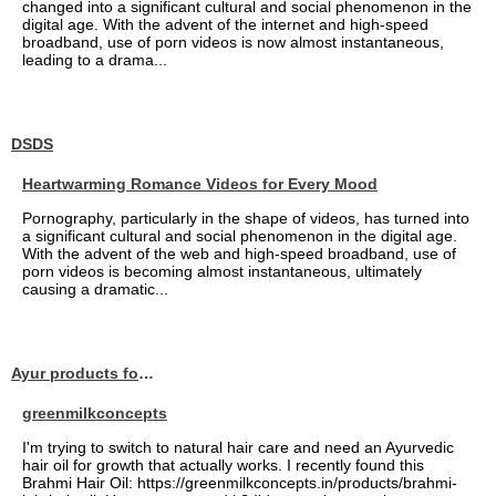
changed into a significant cultural and social phenomenon in the
digital age. With the advent of the internet and high-speed
broadband, use of porn videos is now almost instantaneous,
leading to a drama...
DSDS
Heartwarming Romance Videos for Every Mood
Pornography, particularly in the shape of videos, has turned into
a significant cultural and social phenomenon in the digital age.
With the advent of the web and high-speed broadband, use of
porn videos is becoming almost instantaneous, ultimately
causing a dramatic...
Ayur products for hair
greenmilkconcepts
I'm trying to switch to natural hair care and need an Ayurvedic
hair oil for growth that actually works. I recently found this
Brahmi Hair Oil: https://greenmilkconcepts.in/products/brahmi-