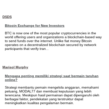
DSDS
Bitcoin Exchange for New Investors
BTC is now one of the most popular cryptocurrencies in the
world offering users and organizations a blockchain-based way
to send funds over the internet. Unlike fiat money Bitcoin
operates on a decentralized blockchain secured by network
participants that verify tran...
Marisol Murphy
Mengapa penting memiliki strategi saat bermain taruhan
online?
Strategi membantu pemain mengelola anggaran, memahami
peluang, MODAL77 dan membuat keputusan yang lebih
terencana. Meskipun hasil permainan dapat dipengaruhi oleh
berbagai faktor, pendekatan yang terstruktur dapat
meningkatkan kualitas pengalaman bermain.