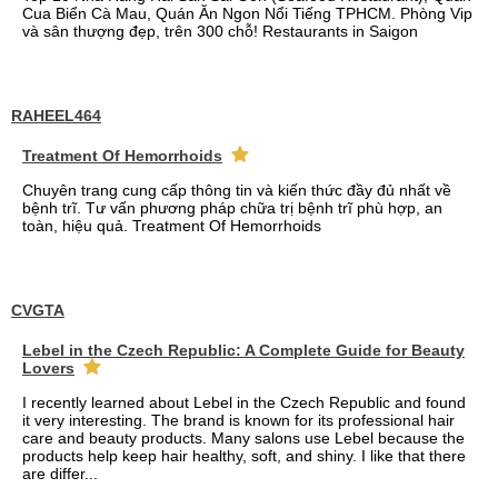
Cua Biển Cà Mau, Quán Ăn Ngon Nổi Tiếng TPHCM. Phòng Vip
và sân thượng đẹp, trên 300 chỗ! Restaurants in Saigon
RAHEEL464
Treatment Of Hemorrhoids
Chuyên trang cung cấp thông tin và kiến thức đầy đủ nhất về
bệnh trĩ. Tư vấn phương pháp chữa trị bệnh trĩ phù hợp, an
toàn, hiệu quả. Treatment Of Hemorrhoids
CVGTA
Lebel in the Czech Republic: A Complete Guide for Beauty
Lovers
I recently learned about Lebel in the Czech Republic and found
it very interesting. The brand is known for its professional hair
care and beauty products. Many salons use Lebel because the
products help keep hair healthy, soft, and shiny. I like that there
are differ...