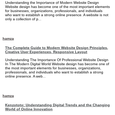
Understanding the Importance of Modern Website Design
Website design has become one of the most important elements
for businesses, organizations, professionals, and individuals
who want to establish a strong online presence. A website is not
only a collection of p...
hamza
The Complete Guide to Modern Website Design Principles,
Creative User Experiences, Responsive Layout
Understanding The Importance Of Professional Website Design
In The Modern Digital World Website design has become one of
the most important elements for businesses, organizations,
professionals, and individuals who want to establish a strong
online presence. A web...
hamza
Kenzototo: Understanding Digital Trends and the Changing
World of Online Innovation