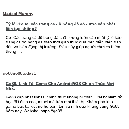
Marisol Murphy
Tỷ lệ kèo tại các trang cá độ bóng đá có được cập nhật
liên tục không?
Có. Các trang cá độ bóng đá chất lượng luôn cập nhật tỷ lệ kèo
trang cá độ bóng đá theo thời gian thực dựa trên diễn biến trận
đấu và biến động thị trường. Điều này giúp người chơi có thêm
thông t...
go88go88today1
Go88: Link Tải Game Cho Android/iOS Chính Thức Mới
Nhất
Go88 cập nhật link tải chính thức không bị chặn. Trải nghiệm đồ
họa 3D đỉnh cao, mượt mà trên mọi thiết bị. Khám phá kho
game bài, tài xỉu, nổ hũ bom tấn và rinh quà khủng cùng Go88
hôm nay. Website: https://go88...