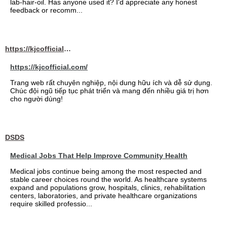
lab-hair-oil. Has anyone used it? I'd appreciate any honest
feedback or recomm...
https://kjcofficial.com/
https://kjcofficial.com/
Trang web rất chuyên nghiệp, nội dung hữu ích và dễ sử dụng.
Chúc đội ngũ tiếp tục phát triển và mang đến nhiều giá trị hơn
cho người dùng!
DSDS
Medical Jobs That Help Improve Community Health
Medical jobs continue being among the most respected and
stable career choices round the world. As healthcare systems
expand and populations grow, hospitals, clinics, rehabilitation
centers, laboratories, and private healthcare organizations
require skilled professio...