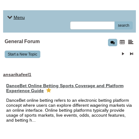
Menu
search
General Forum
Start a New Topic
ansarikafeel1
DanceBet Online Betting Sports Coverage and Platform
Experience Guide
DanceBet online betting refers to an electronic betting platform
concept where users can explore different wagering markets via
an online interface. Online betting platforms typically provide
usage of sports markets, live events, odds, account features,
and betting h...