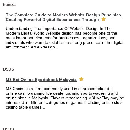
hamza
The Complete Guide to Modern Website Design Principles
Creating Powerful Digital Experiences Through
Understanding The Importance Of Website Design In The
Modern Digital World Website design has become one of the
most important elements for businesses, organizations, and
individuals who want to establish a strong presence in the digital
environment. A well-design...
DSDS
M3 Bet Online Sportsbook Malaysia
M3 Casino is a term commonly used in searches related to
online casino gaming live dealer gaming sports wagering and
online slots in Malaysia. Players researching M3LivePlay may be
interested in different categories of games including online slots
casino table games...
DSDS