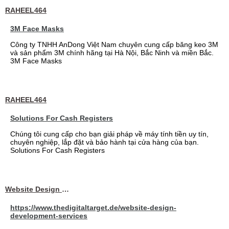
RAHEEL464
3M Face Masks
Công ty TNHH AnDong Việt Nam chuyên cung cấp băng keo 3M
và sản phẩm 3M chính hãng tại Hà Nội, Bắc Ninh và miền Bắc.
3M Face Masks
RAHEEL464
Solutions For Cash Registers
Chúng tôi cung cấp cho bạn giải pháp về máy tính tiền uy tín,
chuyên nghiệp, lắp đặt và bảo hành tại cửa hàng của bạn.
Solutions For Cash Registers
Website Design Services berin
https://www.thedigitaltarget.de/website-design-
development-services