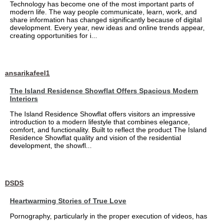
Technology has become one of the most important parts of
modern life. The way people communicate, learn, work, and
share information has changed significantly because of digital
development. Every year, new ideas and online trends appear,
creating opportunities for i...
ansarikafeel1
The Island Residence Showflat Offers Spacious Modern
Interiors
The Island Residence Showflat offers visitors an impressive
introduction to a modern lifestyle that combines elegance,
comfort, and functionality. Built to reflect the product The Island
Residence Showflat quality and vision of the residential
development, the showfl...
DSDS
Heartwarming Stories of True Love
Pornography, particularly in the proper execution of videos, has