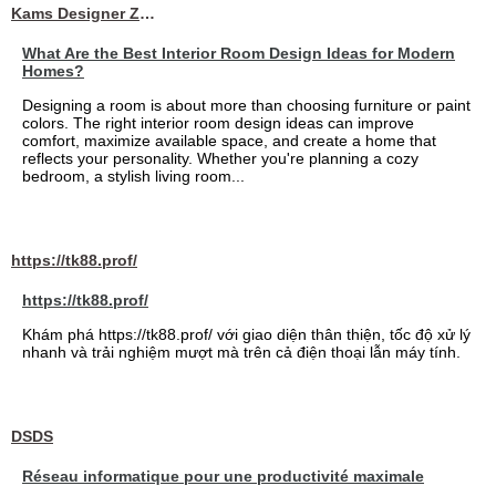
Kams Designer Zone
What Are the Best Interior Room Design Ideas for Modern
Homes?
Designing a room is about more than choosing furniture or paint
colors. The right interior room design ideas can improve
comfort, maximize available space, and create a home that
reflects your personality. Whether you're planning a cozy
bedroom, a stylish living room...
https://tk88.prof/
https://tk88.prof/
Khám phá https://tk88.prof/ với giao diện thân thiện, tốc độ xử lý
nhanh và trải nghiệm mượt mà trên cả điện thoại lẫn máy tính.
DSDS
Réseau informatique pour une productivité maximale