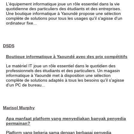
L'équipement informatique joue un rôle essentiel dans la vie
quotidienne des particuliers des étudiants et des entreprises.
Une boutique informatique à Yaoundé propose une sélection
complète de solutions pour tous les usages qu'il s'agisse d'un
ordinateur fixe...
DSDS
Boutique informatique à Yaoundé avec des prix compétitifs
Le matériel IT joue un rôle essentiel dans le quotidien des
professionnels des étudiants et des particuliers. Un magasin
informatique à Yaoundé met à disposition une sélection
complète de solutions adaptés à tous les besoins qu'il s'agisse
d'un PC de bureau...
Marisol Murphy
Apa manfaat platform yang menyediakan banyak penyedia
permainan?
Platform yang bekerja sama dengan berbagai penyedia