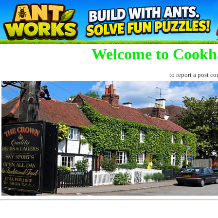
Welcome to Cookh
to report a post co