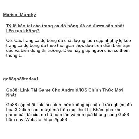
Marisol Murphy
Tỷ lệ kèo tại các trang cá độ bóng đá có được cập nhật
liên tục không?
Có. Các trang cá độ bóng đá chất lượng luôn cập nhật tỷ lệ kèo
trang cá độ bóng đá theo thời gian thực dựa trên diễn biến trận
đấu và biến động thị trường. Điều này giúp người chơi có thêm
thông t...
go88go88today1
Go88: Link Tải Game Cho Android/iOS Chính Thức Mới
Nhất
Go88 cập nhật link tải chính thức không bị chặn. Trải nghiệm đồ
họa 3D đỉnh cao, mượt mà trên mọi thiết bị. Khám phá kho
game bài, tài xỉu, nổ hũ bom tấn và rinh quà khủng cùng Go88
hôm nay. Website: https://go88...