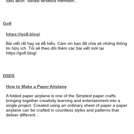
satu akun. Variasi tersebut memberi...
Go8
https://go8.blog/
Bài viết rất hay và dễ hiểu. Cảm ơn bạn đã chia sẻ những thông
tin hữu ích. Tôi sẽ theo dõi thêm các bài viết mới tại
https://go8.blog/
DSDS
How to Make a Paper Airplane
A folded paper airplane is one of the Simplest paper crafts
bringing together creativity learning and entertainment into a
single project. Created using an ordinary sheet of paper a paper
airplane can be crafted in countless styles and patterns that
deliver different...