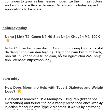
continues to grow as businesses modernize their infrastructure
and automate software delivery. Organizations today expect
applications to be scala...
nohudaytoday
Nohu | Link Tải Game Nổ Hũ Slot Nhận Khuyến Mãi 100K
Nohu Club sở hữu giao diện 3D sống động cùng kho game slot
đa dạng từ cổ điển đến hiện đại. Hệ thống cam kết minh bạch,
nạp rút 1:1 không qua trung gian, hỗ trợ người chơi 24/7 nhiệt
tình. Website: https://nohuday...
barn addy
How Does Mounjaro Help with Type 2 Diabetes and Weight
Loss?
I've been researching USA Mounjaro 10mg Pen (tirzepatide
medication) and found it to be a widely prescribed once-weekly
injection for adults with Type 2 diabetes. It works by activating