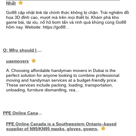
Nhất
Go88 cập nhật link tải chính thức không bị chặn. Trải nghiệm đồ
họa 3D đỉnh cao, mượt mà trên mọi thiết bị. Khám phá kho
game bài, tài xỉu, nổ hũ bom tấn và rinh quà khủng cùng Go88
hôm nay. Website: https://go88...
Q: Why should I choose affordable handyman movers in Dubai for my relocation and maintenance needs?
uaemovers
A: Choosing affordable handyman movers in Dubai is the
perfect solution for anyone looking to combine professional
moving and handyman services at a budget-friendly price.
These services include packing, loading, transportation,
unloading, furniture dismantling, rea...
PPE Online Canada – Bulk PPE Supplier | N95, Gloves, Masks & Medical Supplies
PPE Online Canada is a Southwestern Ontario–based
supplier of N95/KN95 masks, gloves, gowns,