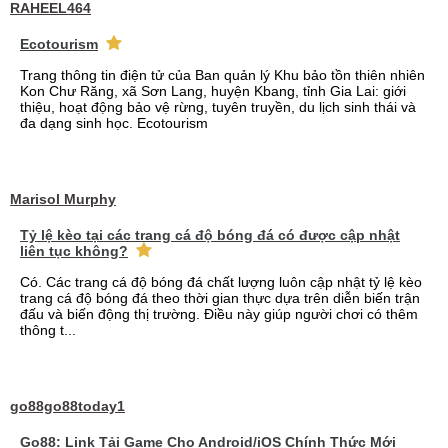
RAHEEL464
Ecotourism
Trang thông tin điện tử của Ban quản lý Khu bảo tồn thiên nhiên
Kon Chư Răng, xã Sơn Lang, huyện Kbang, tỉnh Gia Lai: giới
thiệu, hoạt động bảo vệ rừng, tuyên truyền, du lịch sinh thái và
đa dạng sinh học. Ecotourism
Marisol Murphy
Tỷ lệ kèo tại các trang cá độ bóng đá có được cập nhật
liên tục không?
Có. Các trang cá độ bóng đá chất lượng luôn cập nhật tỷ lệ kèo
trang cá độ bóng đá theo thời gian thực dựa trên diễn biến trận
đấu và biến động thị trường. Điều này giúp người chơi có thêm
thông t...
go88go88today1
Go88: Link Tải Game Cho Android/iOS Chính Thức Mới