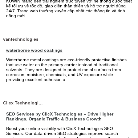
KUWIN mang đến trải nghiệm trực tuyến với hệ thống được thiết
kế tối ưu về tốc độ, giao diện thân thiện và hỗ trợ người dùng
24/7. Trang web thường xuyên cập nhật các thông tin và tính
năng mới
vantechnologies
waterborne wood coatings
Waterborne metal coatings are eco-friendly protective finishes
that use water as the primary carrier instead of traditional
solvents. They are designed to protect metal surfaces from
corrosion, moisture, chemicals, and UV exposure while
providing excellent adhesion a...
Clicx Technologies
SEO Services by ClicX Technologies – Drive Higher
Rankings, Organic Traffic & Business Growth
Boost your online visibility with ClicX Technologies SEO
Services. Our data-driven SEO strategies improve search