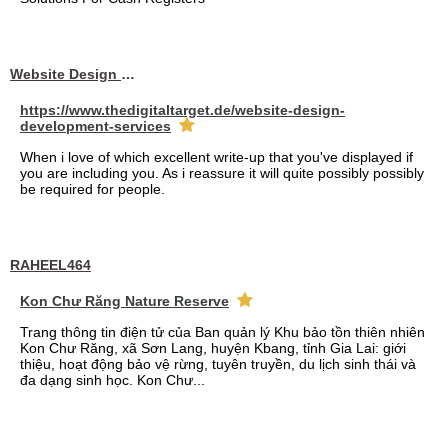
Website Design Services berin
https://www.thedigitaltarget.de/website-design-
development-services
When i love of which excellent write-up that you've displayed if
you are including you. As i reassure it will quite possibly possibly
be required for people.
RAHEEL464
Kon Chư Răng Nature Reserve
Trang thông tin điện tử của Ban quản lý Khu bảo tồn thiên nhiên
Kon Chư Răng, xã Sơn Lang, huyện Kbang, tỉnh Gia Lai: giới
thiệu, hoạt động bảo vệ rừng, tuyên truyền, du lịch sinh thái và
đa dạng sinh học. Kon Chư...