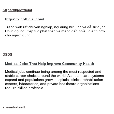
https://kjcofficial.com/
https://kjcofficial.com/
Trang web rất chuyên nghiệp, nội dung hữu ích và dễ sử dụng.
Chúc đội ngũ tiếp tục phát triển và mang đến nhiều giá trị hơn
cho người dùng!
DSDS
Medical Jobs That Help Improve Community Health
Medical jobs continue being among the most respected and
stable career choices round the world. As healthcare systems
expand and populations grow, hospitals, clinics, rehabilitation
centers, laboratories, and private healthcare organizations
require skilled professio...
ansarikafeel1