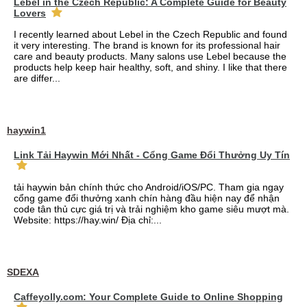
Lebel in the Czech Republic: A Complete Guide for Beauty
Lovers
I recently learned about Lebel in the Czech Republic and found
it very interesting. The brand is known for its professional hair
care and beauty products. Many salons use Lebel because the
products help keep hair healthy, soft, and shiny. I like that there
are differ...
haywin1
Link Tải Haywin Mới Nhất - Cổng Game Đổi Thưởng Uy Tín
tải haywin bản chính thức cho Android/iOS/PC. Tham gia ngay
cổng game đổi thưởng xanh chín hàng đầu hiện nay để nhận
code tân thủ cực giá trị và trải nghiệm kho game siêu mượt mà.
Website: https://hay.win/ Địa chỉ:...
SDEXA
Caffeyolly.com: Your Complete Guide to Online Shopping