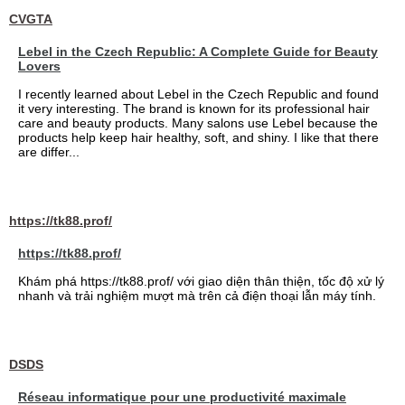
CVGTA
Lebel in the Czech Republic: A Complete Guide for Beauty
Lovers
I recently learned about Lebel in the Czech Republic and found
it very interesting. The brand is known for its professional hair
care and beauty products. Many salons use Lebel because the
products help keep hair healthy, soft, and shiny. I like that there
are differ...
https://tk88.prof/
https://tk88.prof/
Khám phá https://tk88.prof/ với giao diện thân thiện, tốc độ xử lý
nhanh và trải nghiệm mượt mà trên cả điện thoại lẫn máy tính.
DSDS
Réseau informatique pour une productivité maximale