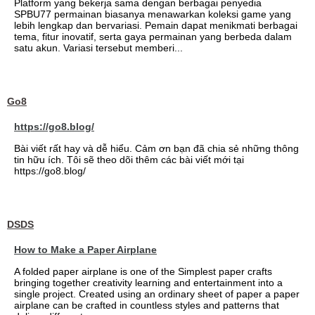
Platform yang bekerja sama dengan berbagai penyedia
SPBU77 permainan biasanya menawarkan koleksi game yang
lebih lengkap dan bervariasi. Pemain dapat menikmati berbagai
tema, fitur inovatif, serta gaya permainan yang berbeda dalam
satu akun. Variasi tersebut memberi...
Go8
https://go8.blog/
Bài viết rất hay và dễ hiểu. Cảm ơn bạn đã chia sẻ những thông
tin hữu ích. Tôi sẽ theo dõi thêm các bài viết mới tại
https://go8.blog/
DSDS
How to Make a Paper Airplane
A folded paper airplane is one of the Simplest paper crafts
bringing together creativity learning and entertainment into a
single project. Created using an ordinary sheet of paper a paper
airplane can be crafted in countless styles and patterns that