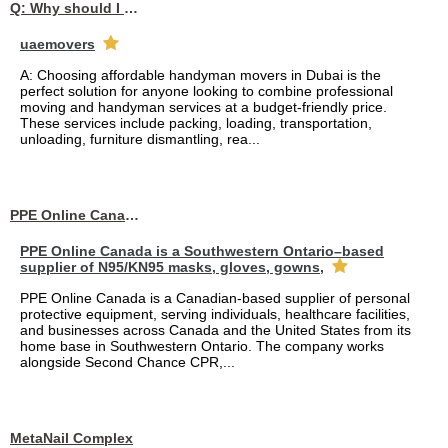
Q: Why should I choose affordable handyman movers in Dubai for my relocation and maintenance needs?
uaemovers
A: Choosing affordable handyman movers in Dubai is the
perfect solution for anyone looking to combine professional
moving and handyman services at a budget-friendly price.
These services include packing, loading, transportation,
unloading, furniture dismantling, rea...
PPE Online Canada – Bulk PPE Supplier | N95, Gloves, Masks & Medical Supplies
PPE Online Canada is a Southwestern Ontario–based
supplier of N95/KN95 masks, gloves, gowns,
PPE Online Canada is a Canadian-based supplier of personal
protective equipment, serving individuals, healthcare facilities,
and businesses across Canada and the United States from its
home base in Southwestern Ontario. The company works
alongside Second Chance CPR,...
MetaNail Complex