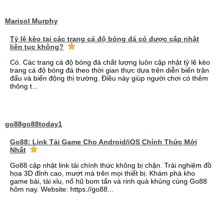
Marisol Murphy
Tỷ lệ kèo tại các trang cá độ bóng đá có được cập nhật
liên tục không?
Có. Các trang cá độ bóng đá chất lượng luôn cập nhật tỷ lệ kèo
trang cá độ bóng đá theo thời gian thực dựa trên diễn biến trận
đấu và biến động thị trường. Điều này giúp người chơi có thêm
thông t...
go88go88today1
Go88: Link Tải Game Cho Android/iOS Chính Thức Mới
Nhất
Go88 cập nhật link tải chính thức không bị chặn. Trải nghiệm đồ
họa 3D đỉnh cao, mượt mà trên mọi thiết bị. Khám phá kho
game bài, tài xỉu, nổ hũ bom tấn và rinh quà khủng cùng Go88
hôm nay. Website: https://go88...