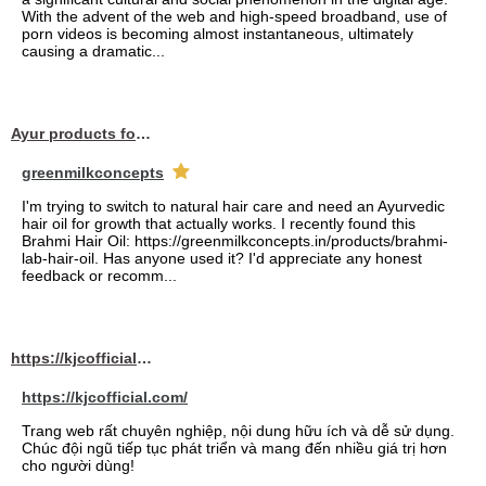
With the advent of the web and high-speed broadband, use of
porn videos is becoming almost instantaneous, ultimately
causing a dramatic...
Ayur products for hair
greenmilkconcepts
I'm trying to switch to natural hair care and need an Ayurvedic
hair oil for growth that actually works. I recently found this
Brahmi Hair Oil: https://greenmilkconcepts.in/products/brahmi-
lab-hair-oil. Has anyone used it? I'd appreciate any honest
feedback or recomm...
https://kjcofficial.com/
https://kjcofficial.com/
Trang web rất chuyên nghiệp, nội dung hữu ích và dễ sử dụng.
Chúc đội ngũ tiếp tục phát triển và mang đến nhiều giá trị hơn
cho người dùng!