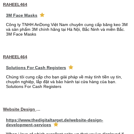
RAHEEL464
3M Face Masks
Công ty TNHH AnDong Việt Nam chuyên cung cấp băng keo 3M
và sản phẩm 3M chính hãng tại Hà Nội, Bắc Ninh và miền Bắc.
3M Face Masks
RAHEEL464
Solutions For Cash Registers
Chúng tôi cung cấp cho bạn giải pháp về máy tính tiền uy tín,
chuyên nghiệp, lắp đặt và bảo hành tại cửa hàng của bạn.
Solutions For Cash Registers
Website Design Services berin
https://www.thedigitaltarget.de/website-design-
development-services