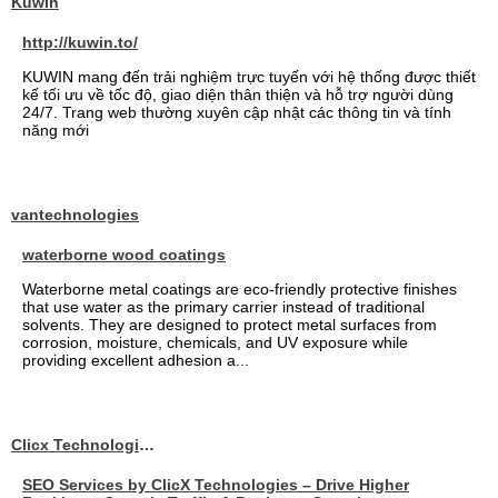
Kuwin
http://kuwin.to/
KUWIN mang đến trải nghiệm trực tuyến với hệ thống được thiết
kế tối ưu về tốc độ, giao diện thân thiện và hỗ trợ người dùng
24/7. Trang web thường xuyên cập nhật các thông tin và tính
năng mới
vantechnologies
waterborne wood coatings
Waterborne metal coatings are eco-friendly protective finishes
that use water as the primary carrier instead of traditional
solvents. They are designed to protect metal surfaces from
corrosion, moisture, chemicals, and UV exposure while
providing excellent adhesion a...
Clicx Technologies
SEO Services by ClicX Technologies – Drive Higher