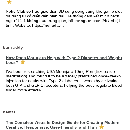
Nohu Club sở hữu giao diện 3D sống động cùng kho game slot
đa dạng từ cổ điển đến hiện đại. Hệ thống cam kết minh bạch,
nạp rút 1:1 không qua trung gian, hỗ trợ người chơi 24/7 nhiệt
tình. Website: https://nohuday...
barn addy
How Does Mounjaro Help with Type 2 Diabetes and Weight
Loss?
I've been researching USA Mounjaro 10mg Pen (tirzepatide
medication) and found it to be a widely prescribed once-weekly
injection for adults with Type 2 diabetes. It works by activating
both GIP and GLP-1 receptors, helping the body regulate blood
sugar more effectiv...
hamza
The Complete Website Design Guide for Creating Modern,
Creative, Responsive, User-Friendly, and High