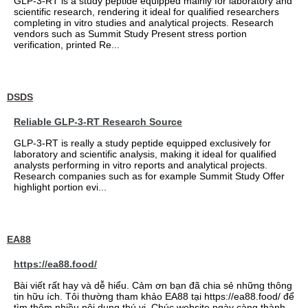
GLP-3-RT is a study peptide equipped mainly for laboratory and
scientific research, rendering it ideal for qualified researchers
completing in vitro studies and analytical projects. Research
vendors such as Summit Study Present stress portion
verification, printed Re...
DSDS
Reliable GLP-3-RT Research Source
GLP-3-RT is really a study peptide equipped exclusively for
laboratory and scientific analysis, making it ideal for qualified
analysts performing in vitro reports and analytical projects.
Research companies such as for example Summit Study Offer
highlight portion evi...
EA88
https://ea88.food/
Bài viết rất hay và dễ hiểu. Cảm ơn bạn đã chia sẻ những thông
tin hữu ích. Tôi thường tham khảo EA88 tại https://ea88.food/ để
tìm thêm nhiều nội dung thú vị. Chúc website ngày càng thành