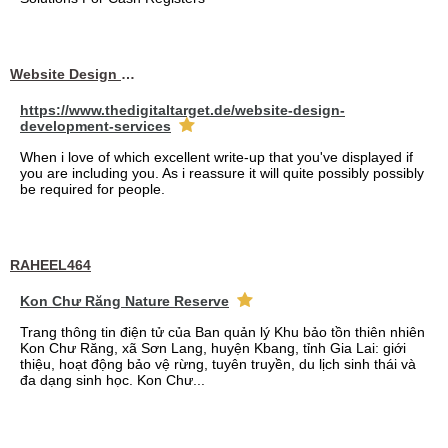
Website Design Services berin
https://www.thedigitaltarget.de/website-design-
development-services
When i love of which excellent write-up that you've displayed if
you are including you. As i reassure it will quite possibly possibly
be required for people.
RAHEEL464
Kon Chư Răng Nature Reserve
Trang thông tin điện tử của Ban quản lý Khu bảo tồn thiên nhiên
Kon Chư Răng, xã Sơn Lang, huyện Kbang, tỉnh Gia Lai: giới
thiệu, hoạt động bảo vệ rừng, tuyên truyền, du lịch sinh thái và
đa dạng sinh học. Kon Chư...