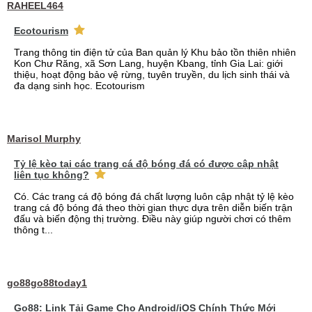
RAHEEL464
Ecotourism
Trang thông tin điện tử của Ban quản lý Khu bảo tồn thiên nhiên
Kon Chư Răng, xã Sơn Lang, huyện Kbang, tỉnh Gia Lai: giới
thiệu, hoạt động bảo vệ rừng, tuyên truyền, du lịch sinh thái và
đa dạng sinh học. Ecotourism
Marisol Murphy
Tỷ lệ kèo tại các trang cá độ bóng đá có được cập nhật
liên tục không?
Có. Các trang cá độ bóng đá chất lượng luôn cập nhật tỷ lệ kèo
trang cá độ bóng đá theo thời gian thực dựa trên diễn biến trận
đấu và biến động thị trường. Điều này giúp người chơi có thêm
thông t...
go88go88today1
Go88: Link Tải Game Cho Android/iOS Chính Thức Mới