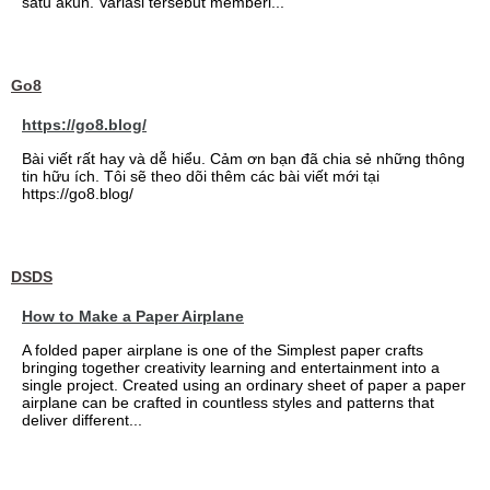
satu akun. Variasi tersebut memberi...
Go8
https://go8.blog/
Bài viết rất hay và dễ hiểu. Cảm ơn bạn đã chia sẻ những thông
tin hữu ích. Tôi sẽ theo dõi thêm các bài viết mới tại
https://go8.blog/
DSDS
How to Make a Paper Airplane
A folded paper airplane is one of the Simplest paper crafts
bringing together creativity learning and entertainment into a
single project. Created using an ordinary sheet of paper a paper
airplane can be crafted in countless styles and patterns that
deliver different...