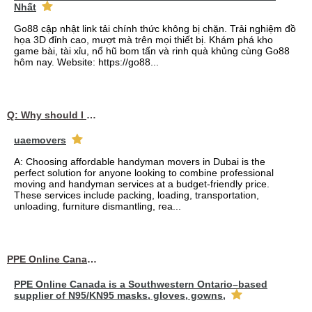
Nhất
Go88 cập nhật link tải chính thức không bị chặn. Trải nghiệm đồ
họa 3D đỉnh cao, mượt mà trên mọi thiết bị. Khám phá kho
game bài, tài xỉu, nổ hũ bom tấn và rinh quà khủng cùng Go88
hôm nay. Website: https://go88...
Q: Why should I choose affordable handyman movers in Dubai for my relocation and maintenance needs?
uaemovers
A: Choosing affordable handyman movers in Dubai is the
perfect solution for anyone looking to combine professional
moving and handyman services at a budget-friendly price.
These services include packing, loading, transportation,
unloading, furniture dismantling, rea...
PPE Online Canada – Bulk PPE Supplier | N95, Gloves, Masks & Medical Supplies
PPE Online Canada is a Southwestern Ontario–based
supplier of N95/KN95 masks, gloves, gowns,