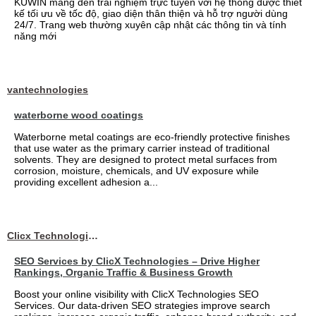
KUWIN mang đến trải nghiệm trực tuyến với hệ thống được thiết
kế tối ưu về tốc độ, giao diện thân thiện và hỗ trợ người dùng
24/7. Trang web thường xuyên cập nhật các thông tin và tính
năng mới
vantechnologies
waterborne wood coatings
Waterborne metal coatings are eco-friendly protective finishes
that use water as the primary carrier instead of traditional
solvents. They are designed to protect metal surfaces from
corrosion, moisture, chemicals, and UV exposure while
providing excellent adhesion a...
Clicx Technologies
SEO Services by ClicX Technologies – Drive Higher
Rankings, Organic Traffic & Business Growth
Boost your online visibility with ClicX Technologies SEO
Services. Our data-driven SEO strategies improve search