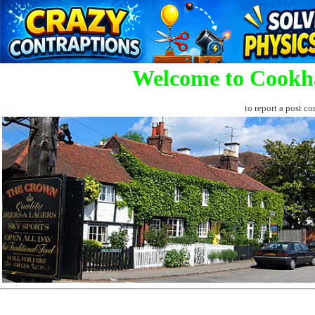
Welcome to Cookh
to report a post co