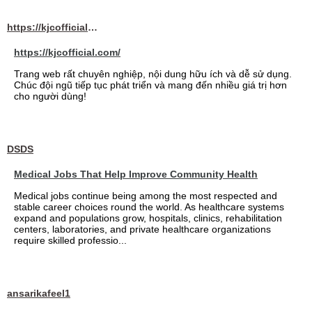
https://kjcofficial.com/
https://kjcofficial.com/
Trang web rất chuyên nghiệp, nội dung hữu ích và dễ sử dụng.
Chúc đội ngũ tiếp tục phát triển và mang đến nhiều giá trị hơn
cho người dùng!
DSDS
Medical Jobs That Help Improve Community Health
Medical jobs continue being among the most respected and
stable career choices round the world. As healthcare systems
expand and populations grow, hospitals, clinics, rehabilitation
centers, laboratories, and private healthcare organizations
require skilled professio...
ansarikafeel1