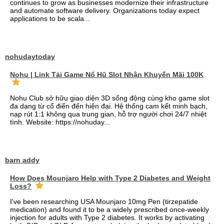
continues to grow as businesses modernize their infrastructure
and automate software delivery. Organizations today expect
applications to be scala...
nohudaytoday
Nohu | Link Tải Game Nổ Hũ Slot Nhận Khuyến Mãi 100K
Nohu Club sở hữu giao diện 3D sống động cùng kho game slot
đa dạng từ cổ điển đến hiện đại. Hệ thống cam kết minh bạch,
nạp rút 1:1 không qua trung gian, hỗ trợ người chơi 24/7 nhiệt
tình. Website: https://nohuday...
barn addy
How Does Mounjaro Help with Type 2 Diabetes and Weight
Loss?
I've been researching USA Mounjaro 10mg Pen (tirzepatide
medication) and found it to be a widely prescribed once-weekly
injection for adults with Type 2 diabetes. It works by activating