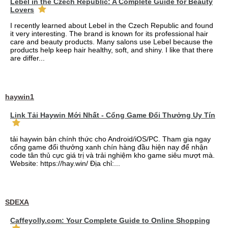
Lebel in the Czech Republic: A Complete Guide for Beauty
Lovers
I recently learned about Lebel in the Czech Republic and found
it very interesting. The brand is known for its professional hair
care and beauty products. Many salons use Lebel because the
products help keep hair healthy, soft, and shiny. I like that there
are differ...
haywin1
Link Tải Haywin Mới Nhất - Cổng Game Đổi Thưởng Uy Tín
tải haywin bản chính thức cho Android/iOS/PC. Tham gia ngay
cổng game đổi thưởng xanh chín hàng đầu hiện nay để nhận
code tân thủ cực giá trị và trải nghiệm kho game siêu mượt mà.
Website: https://hay.win/ Địa chỉ:...
SDEXA
Caffeyolly.com: Your Complete Guide to Online Shopping