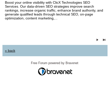
Boost your online visibility with ClicX Technologies SEO
Services. Our data-driven SEO strategies improve search
rankings, increase organic traffic, enhance brand authority, and
generate qualified leads through technical SEO, on-page
optimization, content marketing,...
« back
Free Forum powered by Bravenet