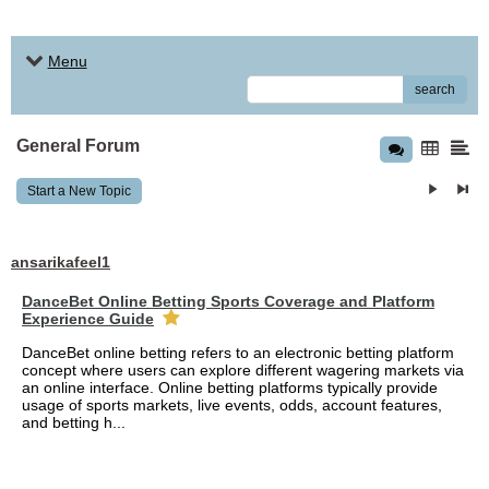
Menu
search
General Forum
Start a New Topic
ansarikafeel1
DanceBet Online Betting Sports Coverage and Platform
Experience Guide
DanceBet online betting refers to an electronic betting platform
concept where users can explore different wagering markets via
an online interface. Online betting platforms typically provide
usage of sports markets, live events, odds, account features,
and betting h...