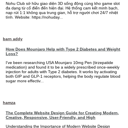
Nohu Club sở hữu giao diện 3D sống động cùng kho game slot
đa dạng từ cổ điển đến hiện đại. Hệ thống cam kết minh bạch,
nạp rút 1:1 không qua trung gian, hỗ trợ người chơi 24/7 nhiệt
tình. Website: https://nohuday...
barn addy
How Does Mounjaro Help with Type 2 Diabetes and Weight
Loss?
I've been researching USA Mounjaro 10mg Pen (tirzepatide
medication) and found it to be a widely prescribed once-weekly
injection for adults with Type 2 diabetes. It works by activating
both GIP and GLP-1 receptors, helping the body regulate blood
sugar more effectiv...
hamza
The Complete Website Design Guide for Creating Modern,
Creative, Responsive, User-Friendly, and High
Understanding the Importance of Modern Website Design