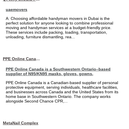
uaemovers
A: Choosing affordable handyman movers in Dubai is the
perfect solution for anyone looking to combine professional
moving and handyman services at a budget-friendly price.
These services include packing, loading, transportation,
unloading, furniture dismantling, rea...
PPE Online Canada – Bulk PPE Supplier | N95, Gloves, Masks & Medical Supplies
PPE Online Canada is a Southwestern Ontario–based
supplier of N95/KN95 masks, gloves, gowns,
PPE Online Canada is a Canadian-based supplier of personal
protective equipment, serving individuals, healthcare facilities,
and businesses across Canada and the United States from its
home base in Southwestern Ontario. The company works
alongside Second Chance CPR,...
MetaNail Complex