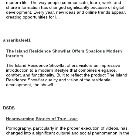
modern life. The way people communicate, learn, work, and
share information has changed significantly because of digital
development. Every year, new ideas and online trends appear,
creating opportunities for i...
ansarikafeel1
The Island Residence Showflat Offers Spacious Modern
Interiors
The Island Residence Showflat offers visitors an impressive
introduction to a modern lifestyle that combines elegance,
comfort, and functionality. Built to reflect the product The Island
Residence Showflat quality and vision of the residential
development, the showfl...
DSDS
Heartwarming Stories of True Love
Pornography, particularly in the proper execution of videos, has
changed into a significant cultural and social phenomenon in the