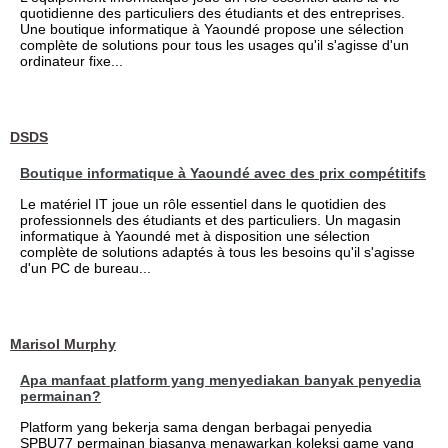
quotidienne des particuliers des étudiants et des entreprises.
Une boutique informatique à Yaoundé propose une sélection
complète de solutions pour tous les usages qu'il s'agisse d'un
ordinateur fixe...
DSDS
Boutique informatique à Yaoundé avec des prix compétitifs
Le matériel IT joue un rôle essentiel dans le quotidien des
professionnels des étudiants et des particuliers. Un magasin
informatique à Yaoundé met à disposition une sélection
complète de solutions adaptés à tous les besoins qu'il s'agisse
d'un PC de bureau...
Marisol Murphy
Apa manfaat platform yang menyediakan banyak penyedia
permainan?
Platform yang bekerja sama dengan berbagai penyedia
SPBU77 permainan biasanya menawarkan koleksi game yang