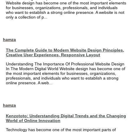
Website design has become one of the most important elements
for businesses, organizations, professionals, and individuals
who want to establish a strong online presence. A website is not
only a collection of p...
hamza
The Complete Guide to Modern Website Design Principles,
Creative User Experiences, Responsive Layout
Understanding The Importance Of Professional Website Design
In The Modern Digital World Website design has become one of
the most important elements for businesses, organizations,
professionals, and individuals who want to establish a strong
online presence. A web...
hamza
Kenzototo: Understanding Digital Trends and the Changing
World of Online Innovation
Technology has become one of the most important parts of