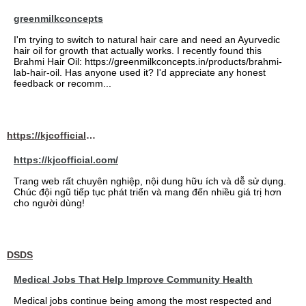
greenmilkconcepts
I'm trying to switch to natural hair care and need an Ayurvedic
hair oil for growth that actually works. I recently found this
Brahmi Hair Oil: https://greenmilkconcepts.in/products/brahmi-
lab-hair-oil. Has anyone used it? I'd appreciate any honest
feedback or recomm...
https://kjcofficial.com/
https://kjcofficial.com/
Trang web rất chuyên nghiệp, nội dung hữu ích và dễ sử dụng.
Chúc đội ngũ tiếp tục phát triển và mang đến nhiều giá trị hơn
cho người dùng!
DSDS
Medical Jobs That Help Improve Community Health
Medical jobs continue being among the most respected and