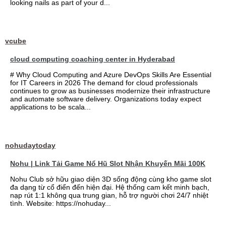
looking nails as part of your d...
vcube
cloud computing coaching center in Hyderabad
# Why Cloud Computing and Azure DevOps Skills Are Essential
for IT Careers in 2026 The demand for cloud professionals
continues to grow as businesses modernize their infrastructure
and automate software delivery. Organizations today expect
applications to be scala...
nohudaytoday
Nohu | Link Tải Game Nổ Hũ Slot Nhận Khuyến Mãi 100K
Nohu Club sở hữu giao diện 3D sống động cùng kho game slot
đa dạng từ cổ điển đến hiện đại. Hệ thống cam kết minh bạch,
nạp rút 1:1 không qua trung gian, hỗ trợ người chơi 24/7 nhiệt
tình. Website: https://nohuday...