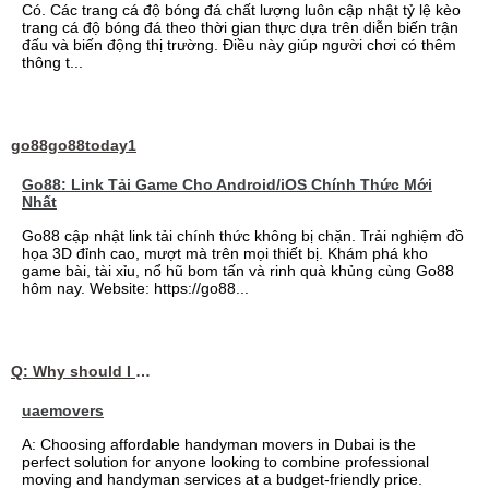
Có. Các trang cá độ bóng đá chất lượng luôn cập nhật tỷ lệ kèo
trang cá độ bóng đá theo thời gian thực dựa trên diễn biến trận
đấu và biến động thị trường. Điều này giúp người chơi có thêm
thông t...
go88go88today1
Go88: Link Tải Game Cho Android/iOS Chính Thức Mới
Nhất
Go88 cập nhật link tải chính thức không bị chặn. Trải nghiệm đồ
họa 3D đỉnh cao, mượt mà trên mọi thiết bị. Khám phá kho
game bài, tài xỉu, nổ hũ bom tấn và rinh quà khủng cùng Go88
hôm nay. Website: https://go88...
Q: Why should I choose affordable handyman movers in Dubai for my relocation and maintenance needs?
uaemovers
A: Choosing affordable handyman movers in Dubai is the
perfect solution for anyone looking to combine professional
moving and handyman services at a budget-friendly price.