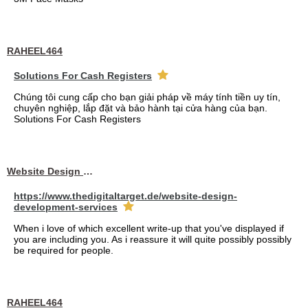
RAHEEL464
Solutions For Cash Registers
Chúng tôi cung cấp cho bạn giải pháp về máy tính tiền uy tín,
chuyên nghiệp, lắp đặt và bảo hành tại cửa hàng của bạn.
Solutions For Cash Registers
Website Design Services berin
https://www.thedigitaltarget.de/website-design-
development-services
When i love of which excellent write-up that you've displayed if
you are including you. As i reassure it will quite possibly possibly
be required for people.
RAHEEL464