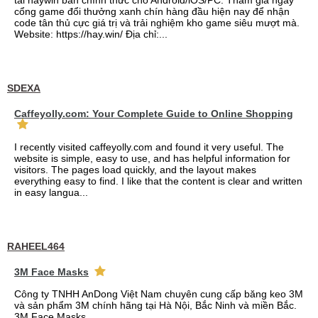
tải haywin bản chính thức cho Android/iOS/PC. Tham gia ngay
cổng game đổi thưởng xanh chín hàng đầu hiện nay để nhận
code tân thủ cực giá trị và trải nghiệm kho game siêu mượt mà.
Website: https://hay.win/ Địa chỉ:...
SDEXA
Caffeyolly.com: Your Complete Guide to Online Shopping
I recently visited caffeyolly.com and found it very useful. The
website is simple, easy to use, and has helpful information for
visitors. The pages load quickly, and the layout makes
everything easy to find. I like that the content is clear and written
in easy langua...
RAHEEL464
3M Face Masks
Công ty TNHH AnDong Việt Nam chuyên cung cấp băng keo 3M
và sản phẩm 3M chính hãng tại Hà Nội, Bắc Ninh và miền Bắc.
3M Face Masks