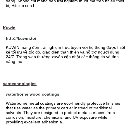
dang. Khong chi mang den trai nghiem muot ma tren nhieu thiet
bi, Hitclub con l...
Kuwin
http://kuwin.to/
KUWIN mang đến trải nghiệm trực tuyến với hệ thống được thiết
kế tối ưu về tốc độ, giao diện thân thiện và hỗ trợ người dùng
24/7. Trang web thường xuyên cập nhật các thông tin và tính
năng mới
vantechnologies
waterborne wood coatings
Waterborne metal coatings are eco-friendly protective finishes
that use water as the primary carrier instead of traditional
solvents. They are designed to protect metal surfaces from
corrosion, moisture, chemicals, and UV exposure while
providing excellent adhesion a...