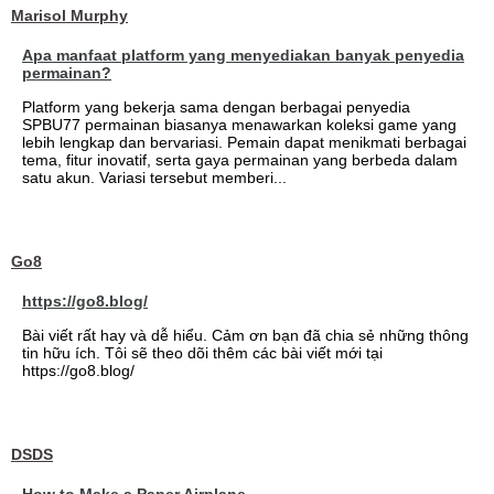
Marisol Murphy
Apa manfaat platform yang menyediakan banyak penyedia
permainan?
Platform yang bekerja sama dengan berbagai penyedia
SPBU77 permainan biasanya menawarkan koleksi game yang
lebih lengkap dan bervariasi. Pemain dapat menikmati berbagai
tema, fitur inovatif, serta gaya permainan yang berbeda dalam
satu akun. Variasi tersebut memberi...
Go8
https://go8.blog/
Bài viết rất hay và dễ hiểu. Cảm ơn bạn đã chia sẻ những thông
tin hữu ích. Tôi sẽ theo dõi thêm các bài viết mới tại
https://go8.blog/
DSDS