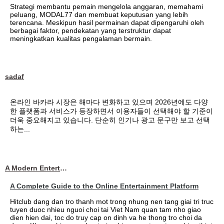
Strategi membantu pemain mengelola anggaran, memahami
peluang, MODAL77 dan membuat keputusan yang lebih
terencana. Meskipun hasil permainan dapat dipengaruhi oleh
berbagai faktor, pendekatan yang terstruktur dapat
meningkatkan kualitas pengalaman bermain.
sadaf
온라인 바카라 시장은 해마다 변화하고 있으며 2026년에도 다양
한 플랫폼과 서비스가 등장하면서 이용자들이 선택해야 할 기준이
더욱 중요해지고 있습니다. 단순히 인기나 광고 문구만 보고 선택
하는...
A Modern Entertainment Platform Bringing
A Complete Guide to the Online Entertainment Platform
Hitclub dang dan tro thanh mot trong nhung nen tang giai tri truc
tuyen duoc nhieu nguoi choi tai Viet Nam quan tam nho giao
dien hien dai, toc do truy cap on dinh va he thong tro choi da