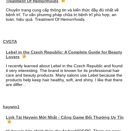
Treatment Of Hemorrhoids
Chuyên trang cung cấp thông tin và kiến thức đầy đủ nhất về
bệnh trĩ. Tư vấn phương pháp chữa trị bệnh trĩ phù hợp, an
toàn, hiệu quả. Treatment Of Hemorrhoids
CVGTA
Lebel in the Czech Republic: A Complete Guide for Beauty
Lovers
I recently learned about Lebel in the Czech Republic and found
it very interesting. The brand is known for its professional hair
care and beauty products. Many salons use Lebel because the
products help keep hair healthy, soft, and shiny. I like that there
are differ...
haywin1
Link Tải Haywin Mới Nhất - Cổng Game Đổi Thưởng Uy Tín