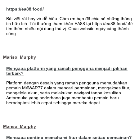
https://ea88.food/
Bài viết rất hay và dễ hiểu. Cảm ơn bạn đã chia sẻ những thông
tin hữu ích. Tôi thường tham khảo EA88 tại https://ea88.food/ để
tìm thêm nhiều nội dung thú vị. Chúc website ngày càng thành
công.
Marisol Murphy
Mengapa platform yang ramah pengguna menjadi pilihan
terbaik?
Platform dengan desain yang ramah pengguna memudahkan
pemain MAWAR77 dalam mencari permainan, mengakses fitur,
mengelola akun, serta melakukan navigasi tanpa kesulitan.
Antarmuka yang sederhana juga membantu pemain baru
beradaptasi lebih cepat sehingga mereka dapat...
Marisol Murphy
Mengapa penting memahami fitur dalam setiap permainan?