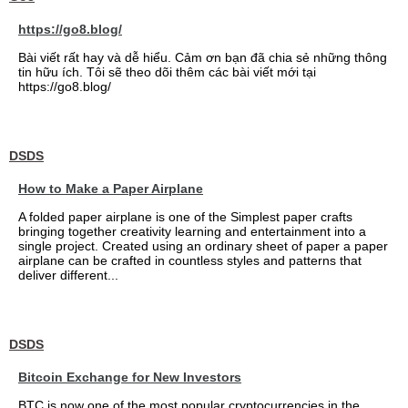
https://go8.blog/
Bài viết rất hay và dễ hiểu. Cảm ơn bạn đã chia sẻ những thông
tin hữu ích. Tôi sẽ theo dõi thêm các bài viết mới tại
https://go8.blog/
DSDS
How to Make a Paper Airplane
A folded paper airplane is one of the Simplest paper crafts
bringing together creativity learning and entertainment into a
single project. Created using an ordinary sheet of paper a paper
airplane can be crafted in countless styles and patterns that
deliver different...
DSDS
Bitcoin Exchange for New Investors
BTC is now one of the most popular cryptocurrencies in the