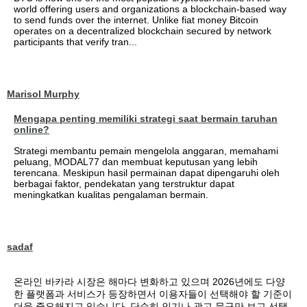
world offering users and organizations a blockchain-based way
to send funds over the internet. Unlike fiat money Bitcoin
operates on a decentralized blockchain secured by network
participants that verify tran...
Marisol Murphy
Mengapa penting memiliki strategi saat bermain taruhan
online?
Strategi membantu pemain mengelola anggaran, memahami
peluang, MODAL77 dan membuat keputusan yang lebih
terencana. Meskipun hasil permainan dapat dipengaruhi oleh
berbagai faktor, pendekatan yang terstruktur dapat
meningkatkan kualitas pengalaman bermain.
sadaf
온라인 바카라 시장은 해마다 변화하고 있으며 2026년에도 다양
한 플랫폼과 서비스가 등장하면서 이용자들이 선택해야 할 기준이
더욱 중요해지고 있습니다. 단순히 인기나 광고 문구만 보고 선택