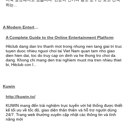
하는...
A Modern Entertainment Platform Bringing
A Complete Guide to the Online Entertainment Platform
Hitclub dang dan tro thanh mot trong nhung nen tang giai tri truc
tuyen duoc nhieu nguoi choi tai Viet Nam quan tam nho giao
dien hien dai, toc do truy cap on dinh va he thong tro choi da
dang. Khong chi mang den trai nghiem muot ma tren nhieu thiet
bi, Hitclub con l...
Kuwin
http://kuwin.to/
KUWIN mang đến trải nghiệm trực tuyến với hệ thống được thiết
kế tối ưu về tốc độ, giao diện thân thiện và hỗ trợ người dùng
24/7. Trang web thường xuyên cập nhật các thông tin và tính
năng mới