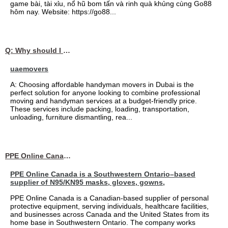
game bài, tài xỉu, nổ hũ bom tấn và rinh quà khủng cùng Go88
hôm nay. Website: https://go88...
Q: Why should I choose affordable handyman movers in Dubai for my relocation and maintenance needs?
uaemovers
A: Choosing affordable handyman movers in Dubai is the
perfect solution for anyone looking to combine professional
moving and handyman services at a budget-friendly price.
These services include packing, loading, transportation,
unloading, furniture dismantling, rea...
PPE Online Canada – Bulk PPE Supplier | N95, Gloves, Masks & Medical Supplies
PPE Online Canada is a Southwestern Ontario–based
supplier of N95/KN95 masks, gloves, gowns,
PPE Online Canada is a Canadian-based supplier of personal
protective equipment, serving individuals, healthcare facilities,
and businesses across Canada and the United States from its
home base in Southwestern Ontario. The company works