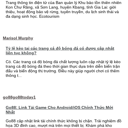
Trang thông tin điện tử của Ban quản lý Khu bảo tồn thiên nhiên
Kon Chư Răng, xã Sơn Lang, huyện Kbang, tỉnh Gia Lai: giới
thiệu, hoạt động bảo vệ rừng, tuyên truyền, du lịch sinh thái và
đa dạng sinh học. Ecotourism
Marisol Murphy
Tỷ lệ kèo tại các trang cá độ bóng đá có được cập nhật
liên tục không?
Có. Các trang cá độ bóng đá chất lượng luôn cập nhật tỷ lệ kèo
trang cá độ bóng đá theo thời gian thực dựa trên diễn biến trận
đấu và biến động thị trường. Điều này giúp người chơi có thêm
thông t...
go88go88today1
Go88: Link Tải Game Cho Android/iOS Chính Thức Mới
Nhất
Go88 cập nhật link tải chính thức không bị chặn. Trải nghiệm đồ
họa 3D đỉnh cao, mượt mà trên mọi thiết bị. Khám phá kho