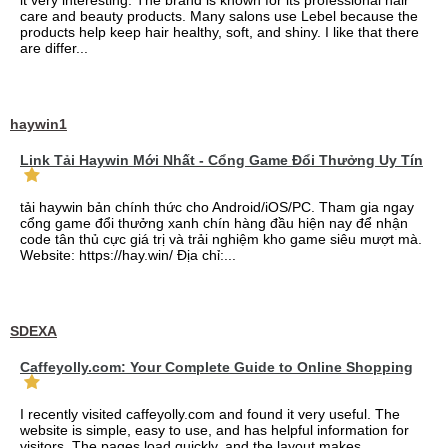
it very interesting. The brand is known for its professional hair
care and beauty products. Many salons use Lebel because the
products help keep hair healthy, soft, and shiny. I like that there
are differ...
haywin1
Link Tải Haywin Mới Nhất - Cổng Game Đổi Thưởng Uy Tín
tải haywin bản chính thức cho Android/iOS/PC. Tham gia ngay
cổng game đổi thưởng xanh chín hàng đầu hiện nay để nhận
code tân thủ cực giá trị và trải nghiệm kho game siêu mượt mà.
Website: https://hay.win/ Địa chỉ:...
SDEXA
Caffeyolly.com: Your Complete Guide to Online Shopping
I recently visited caffeyolly.com and found it very useful. The
website is simple, easy to use, and has helpful information for
visitors. The pages load quickly, and the layout makes