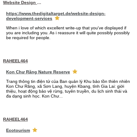
Website Design Services berin
https://www.thedigitaltarget.de/website-design-
development-services
When i love of which excellent write-up that you've displayed if
you are including you. As i reassure it will quite possibly possibly
be required for people.
RAHEEL464
Kon Chư Răng Nature Reserve
Trang thông tin điện tử của Ban quản lý Khu bảo tồn thiên nhiên
Kon Chư Răng, xã Sơn Lang, huyện Kbang, tỉnh Gia Lai: giới
thiệu, hoạt động bảo vệ rừng, tuyên truyền, du lịch sinh thái và
đa dạng sinh học. Kon Chư...
RAHEEL464
Ecotourism