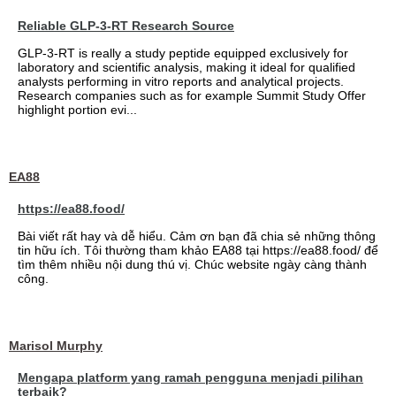
Reliable GLP-3-RT Research Source
GLP-3-RT is really a study peptide equipped exclusively for
laboratory and scientific analysis, making it ideal for qualified
analysts performing in vitro reports and analytical projects.
Research companies such as for example Summit Study Offer
highlight portion evi...
EA88
https://ea88.food/
Bài viết rất hay và dễ hiểu. Cảm ơn bạn đã chia sẻ những thông
tin hữu ích. Tôi thường tham khảo EA88 tại https://ea88.food/ để
tìm thêm nhiều nội dung thú vị. Chúc website ngày càng thành
công.
Marisol Murphy
Mengapa platform yang ramah pengguna menjadi pilihan
terbaik?