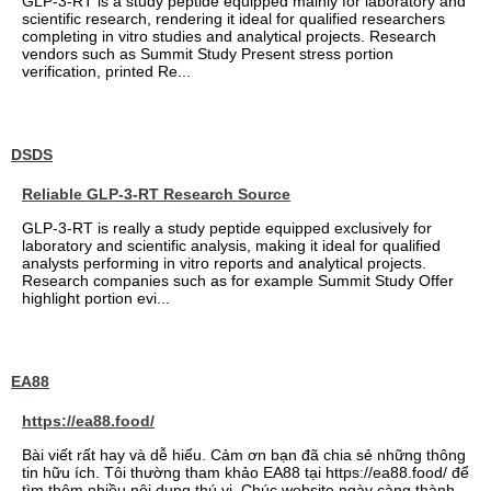
GLP-3-RT is a study peptide equipped mainly for laboratory and
scientific research, rendering it ideal for qualified researchers
completing in vitro studies and analytical projects. Research
vendors such as Summit Study Present stress portion
verification, printed Re...
DSDS
Reliable GLP-3-RT Research Source
GLP-3-RT is really a study peptide equipped exclusively for
laboratory and scientific analysis, making it ideal for qualified
analysts performing in vitro reports and analytical projects.
Research companies such as for example Summit Study Offer
highlight portion evi...
EA88
https://ea88.food/
Bài viết rất hay và dễ hiểu. Cảm ơn bạn đã chia sẻ những thông
tin hữu ích. Tôi thường tham khảo EA88 tại https://ea88.food/ để
tìm thêm nhiều nội dung thú vị. Chúc website ngày càng thành