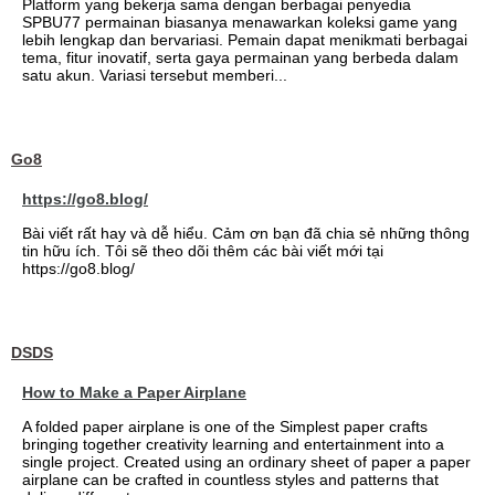
Platform yang bekerja sama dengan berbagai penyedia
SPBU77 permainan biasanya menawarkan koleksi game yang
lebih lengkap dan bervariasi. Pemain dapat menikmati berbagai
tema, fitur inovatif, serta gaya permainan yang berbeda dalam
satu akun. Variasi tersebut memberi...
Go8
https://go8.blog/
Bài viết rất hay và dễ hiểu. Cảm ơn bạn đã chia sẻ những thông
tin hữu ích. Tôi sẽ theo dõi thêm các bài viết mới tại
https://go8.blog/
DSDS
How to Make a Paper Airplane
A folded paper airplane is one of the Simplest paper crafts
bringing together creativity learning and entertainment into a
single project. Created using an ordinary sheet of paper a paper
airplane can be crafted in countless styles and patterns that