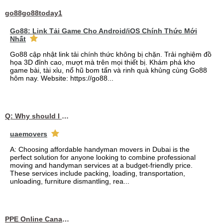
go88go88today1
Go88: Link Tải Game Cho Android/iOS Chính Thức Mới
Nhất
Go88 cập nhật link tải chính thức không bị chặn. Trải nghiệm đồ
họa 3D đỉnh cao, mượt mà trên mọi thiết bị. Khám phá kho
game bài, tài xỉu, nổ hũ bom tấn và rinh quà khủng cùng Go88
hôm nay. Website: https://go88...
Q: Why should I choose affordable handyman movers in Dubai for my relocation and maintenance needs?
uaemovers
A: Choosing affordable handyman movers in Dubai is the
perfect solution for anyone looking to combine professional
moving and handyman services at a budget-friendly price.
These services include packing, loading, transportation,
unloading, furniture dismantling, rea...
PPE Online Canada – Bulk PPE Supplier | N95, Gloves, Masks & Medical Supplies