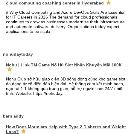
cloud computing coaching center in Hyderabad
# Why Cloud Computing and Azure DevOps Skills Are Essential
for IT Careers in 2026 The demand for cloud professionals
continues to grow as businesses modernize their infrastructure
and automate software delivery. Organizations today expect
applications to be scala...
nohudaytoday
Nohu | Link Tải Game Nổ Hũ Slot Nhận Khuyến Mãi 100K
Nohu Club sở hữu giao diện 3D sống động cùng kho game slot
đa dạng từ cổ điển đến hiện đại. Hệ thống cam kết minh bạch,
nạp rút 1:1 không qua trung gian, hỗ trợ người chơi 24/7 nhiệt
tình. Website: https://nohuday...
barn addy
How Does Mounjaro Help with Type 2 Diabetes and Weight
Loss?