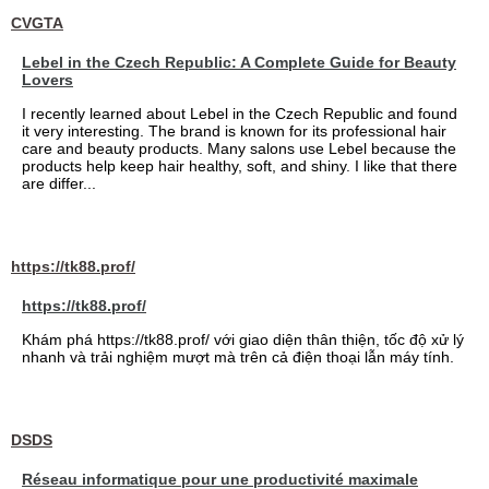
CVGTA
Lebel in the Czech Republic: A Complete Guide for Beauty
Lovers
I recently learned about Lebel in the Czech Republic and found
it very interesting. The brand is known for its professional hair
care and beauty products. Many salons use Lebel because the
products help keep hair healthy, soft, and shiny. I like that there
are differ...
https://tk88.prof/
https://tk88.prof/
Khám phá https://tk88.prof/ với giao diện thân thiện, tốc độ xử lý
nhanh và trải nghiệm mượt mà trên cả điện thoại lẫn máy tính.
DSDS
Réseau informatique pour une productivité maximale