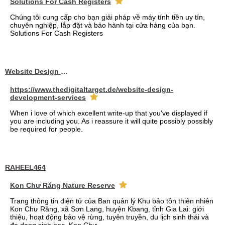
Solutions For Cash Registers
Chúng tôi cung cấp cho bạn giải pháp về máy tính tiền uy tín,
chuyên nghiệp, lắp đặt và bảo hành tại cửa hàng của bạn.
Solutions For Cash Registers
Website Design Services berin
https://www.thedigitaltarget.de/website-design-
development-services
When i love of which excellent write-up that you've displayed if
you are including you. As i reassure it will quite possibly possibly
be required for people.
RAHEEL464
Kon Chư Răng Nature Reserve
Trang thông tin điện tử của Ban quản lý Khu bảo tồn thiên nhiên
Kon Chư Răng, xã Sơn Lang, huyện Kbang, tỉnh Gia Lai: giới
thiệu, hoạt động bảo vệ rừng, tuyên truyền, du lịch sinh thái và