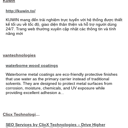
Kuwin
http://kuwin.to/
KUWIN mang đến trải nghiệm trực tuyến với hệ thống được thiết
kế tối ưu về tốc độ, giao diện thân thiện và hỗ trợ người dùng
24/7. Trang web thường xuyên cập nhật các thông tin và tính
năng mới
vantechnologies
waterborne wood coatings
Waterborne metal coatings are eco-friendly protective finishes
that use water as the primary carrier instead of traditional
solvents. They are designed to protect metal surfaces from
corrosion, moisture, chemicals, and UV exposure while
providing excellent adhesion a...
Clicx Technologies
SEO Services by ClicX Technologies – Drive Higher