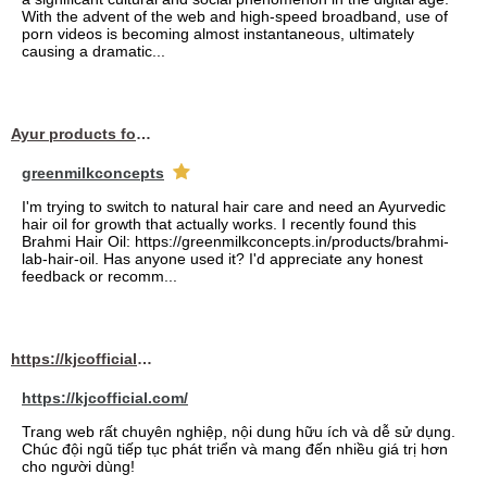
With the advent of the web and high-speed broadband, use of
porn videos is becoming almost instantaneous, ultimately
causing a dramatic...
Ayur products for hair
greenmilkconcepts
I'm trying to switch to natural hair care and need an Ayurvedic
hair oil for growth that actually works. I recently found this
Brahmi Hair Oil: https://greenmilkconcepts.in/products/brahmi-
lab-hair-oil. Has anyone used it? I'd appreciate any honest
feedback or recomm...
https://kjcofficial.com/
https://kjcofficial.com/
Trang web rất chuyên nghiệp, nội dung hữu ích và dễ sử dụng.
Chúc đội ngũ tiếp tục phát triển và mang đến nhiều giá trị hơn
cho người dùng!