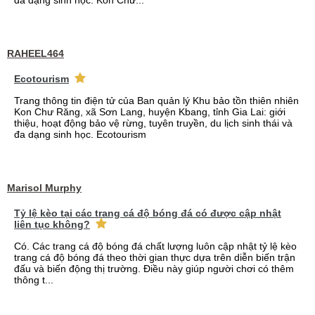
đa dạng sinh học. Kon Chư...
RAHEEL464
Ecotourism
Trang thông tin điện tử của Ban quản lý Khu bảo tồn thiên nhiên
Kon Chư Răng, xã Sơn Lang, huyện Kbang, tỉnh Gia Lai: giới
thiệu, hoạt động bảo vệ rừng, tuyên truyền, du lịch sinh thái và
đa dạng sinh học. Ecotourism
Marisol Murphy
Tỷ lệ kèo tại các trang cá độ bóng đá có được cập nhật
liên tục không?
Có. Các trang cá độ bóng đá chất lượng luôn cập nhật tỷ lệ kèo
trang cá độ bóng đá theo thời gian thực dựa trên diễn biến trận
đấu và biến động thị trường. Điều này giúp người chơi có thêm
thông t...