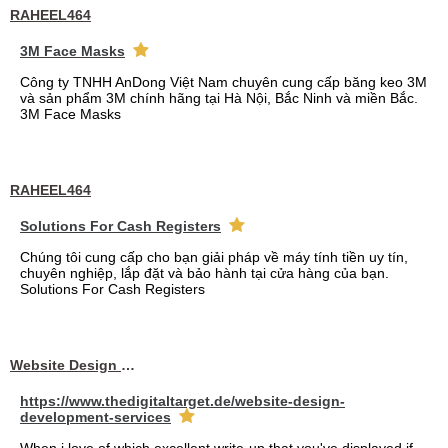
RAHEEL464
3M Face Masks
Công ty TNHH AnDong Việt Nam chuyên cung cấp băng keo 3M
và sản phẩm 3M chính hãng tại Hà Nội, Bắc Ninh và miền Bắc.
3M Face Masks
RAHEEL464
Solutions For Cash Registers
Chúng tôi cung cấp cho bạn giải pháp về máy tính tiền uy tín,
chuyên nghiệp, lắp đặt và bảo hành tại cửa hàng của bạn.
Solutions For Cash Registers
Website Design Services berin
https://www.thedigitaltarget.de/website-design-
development-services