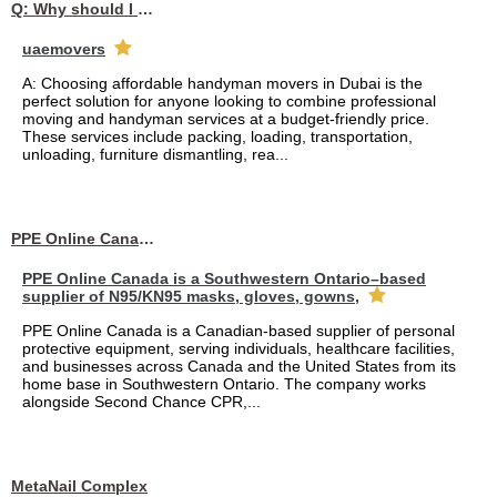
Q: Why should I choose affordable handyman movers in Dubai for my relocation and maintenance needs?
uaemovers
A: Choosing affordable handyman movers in Dubai is the
perfect solution for anyone looking to combine professional
moving and handyman services at a budget-friendly price.
These services include packing, loading, transportation,
unloading, furniture dismantling, rea...
PPE Online Canada – Bulk PPE Supplier | N95, Gloves, Masks & Medical Supplies
PPE Online Canada is a Southwestern Ontario–based
supplier of N95/KN95 masks, gloves, gowns,
PPE Online Canada is a Canadian-based supplier of personal
protective equipment, serving individuals, healthcare facilities,
and businesses across Canada and the United States from its
home base in Southwestern Ontario. The company works
alongside Second Chance CPR,...
MetaNail Complex