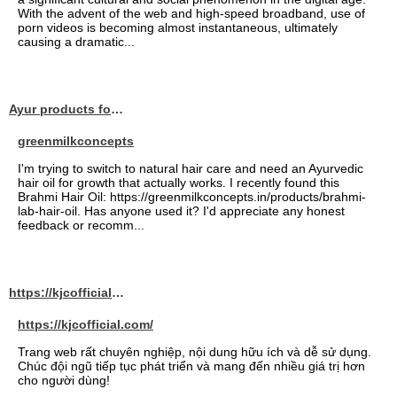
With the advent of the web and high-speed broadband, use of
porn videos is becoming almost instantaneous, ultimately
causing a dramatic...
Ayur products for hair
greenmilkconcepts
I'm trying to switch to natural hair care and need an Ayurvedic
hair oil for growth that actually works. I recently found this
Brahmi Hair Oil: https://greenmilkconcepts.in/products/brahmi-
lab-hair-oil. Has anyone used it? I'd appreciate any honest
feedback or recomm...
https://kjcofficial.com/
https://kjcofficial.com/
Trang web rất chuyên nghiệp, nội dung hữu ích và dễ sử dụng.
Chúc đội ngũ tiếp tục phát triển và mang đến nhiều giá trị hơn
cho người dùng!