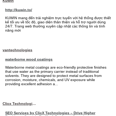
Kuwin
http://kuwin.to/
KUWIN mang đến trải nghiệm trực tuyến với hệ thống được thiết
kế tối ưu về tốc độ, giao diện thân thiện và hỗ trợ người dùng
24/7. Trang web thường xuyên cập nhật các thông tin và tính
năng mới
vantechnologies
waterborne wood coatings
Waterborne metal coatings are eco-friendly protective finishes
that use water as the primary carrier instead of traditional
solvents. They are designed to protect metal surfaces from
corrosion, moisture, chemicals, and UV exposure while
providing excellent adhesion a...
Clicx Technologies
SEO Services by ClicX Technologies – Drive Higher