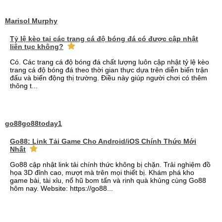
Marisol Murphy
Tỷ lệ kèo tại các trang cá độ bóng đá có được cập nhật
liên tục không?
Có. Các trang cá độ bóng đá chất lượng luôn cập nhật tỷ lệ kèo
trang cá độ bóng đá theo thời gian thực dựa trên diễn biến trận
đấu và biến động thị trường. Điều này giúp người chơi có thêm
thông t...
go88go88today1
Go88: Link Tải Game Cho Android/iOS Chính Thức Mới
Nhất
Go88 cập nhật link tải chính thức không bị chặn. Trải nghiệm đồ
họa 3D đỉnh cao, mượt mà trên mọi thiết bị. Khám phá kho
game bài, tài xỉu, nổ hũ bom tấn và rinh quà khủng cùng Go88
hôm nay. Website: https://go88...