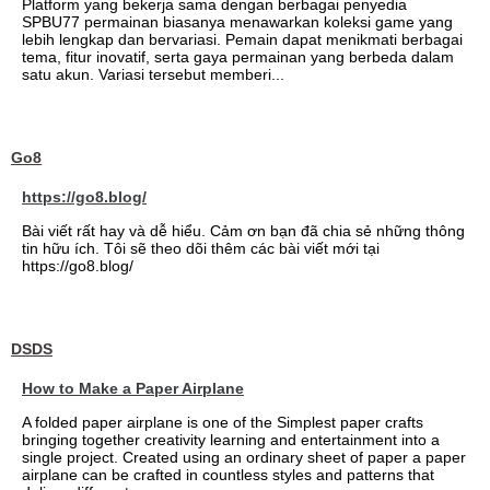
Platform yang bekerja sama dengan berbagai penyedia
SPBU77 permainan biasanya menawarkan koleksi game yang
lebih lengkap dan bervariasi. Pemain dapat menikmati berbagai
tema, fitur inovatif, serta gaya permainan yang berbeda dalam
satu akun. Variasi tersebut memberi...
Go8
https://go8.blog/
Bài viết rất hay và dễ hiểu. Cảm ơn bạn đã chia sẻ những thông
tin hữu ích. Tôi sẽ theo dõi thêm các bài viết mới tại
https://go8.blog/
DSDS
How to Make a Paper Airplane
A folded paper airplane is one of the Simplest paper crafts
bringing together creativity learning and entertainment into a
single project. Created using an ordinary sheet of paper a paper
airplane can be crafted in countless styles and patterns that