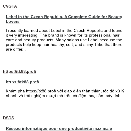
CVGTA
Lebel in the Czech Republic: A Complete Guide for Beauty
Lovers
I recently learned about Lebel in the Czech Republic and found
it very interesting. The brand is known for its professional hair
care and beauty products. Many salons use Lebel because the
products help keep hair healthy, soft, and shiny. I like that there
are differ...
https://tk88.prof/
https://tk88.prof/
Khám phá https://tk88.prof/ với giao diện thân thiện, tốc độ xử lý
nhanh và trải nghiệm mượt mà trên cả điện thoại lẫn máy tính.
DSDS
Réseau informatique pour une productivité maximale