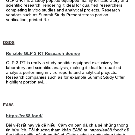
GLP-3-RT is a study peptide equipped mainly for laboratory and
scientific research, rendering it ideal for qualified researchers
completing in vitro studies and analytical projects. Research
vendors such as Summit Study Present stress portion
verification, printed Re...
DSDS
Reliable GLP-3-RT Research Source
GLP-3-RT is really a study peptide equipped exclusively for
laboratory and scientific analysis, making it ideal for qualified
analysts performing in vitro reports and analytical projects.
Research companies such as for example Summit Study Offer
highlight portion evi...
EA88
https://ea88.food/
Bài viết rất hay và dễ hiểu. Cảm ơn bạn đã chia sẻ những thông
tin hữu ích. Tôi thường tham khảo EA88 tại https://ea88.food/ để
tìm thêm nhiều nội dung thú vị. Chúc website ngày càng thành