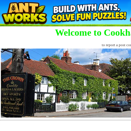
Welcome to Cookh
to report a post co