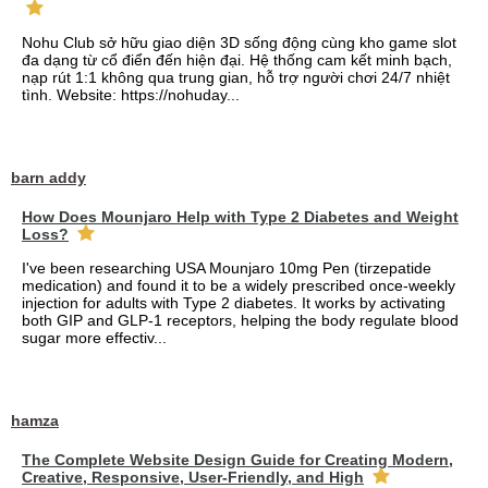
Nohu Club sở hữu giao diện 3D sống động cùng kho game slot
đa dạng từ cổ điển đến hiện đại. Hệ thống cam kết minh bạch,
nạp rút 1:1 không qua trung gian, hỗ trợ người chơi 24/7 nhiệt
tình. Website: https://nohuday...
barn addy
How Does Mounjaro Help with Type 2 Diabetes and Weight
Loss?
I've been researching USA Mounjaro 10mg Pen (tirzepatide
medication) and found it to be a widely prescribed once-weekly
injection for adults with Type 2 diabetes. It works by activating
both GIP and GLP-1 receptors, helping the body regulate blood
sugar more effectiv...
hamza
The Complete Website Design Guide for Creating Modern,
Creative, Responsive, User-Friendly, and High