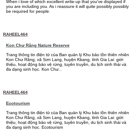
When i love of which excellent write-up that you've displayed if
you are including you. As i reassure it will quite possibly possibly
be required for people.
RAHEEL464
Kon Chư Răng Nature Reserve
Trang thông tin điện tử của Ban quản lý Khu bảo tồn thiên nhiên
Kon Chư Răng, xã Sơn Lang, huyện Kbang, tỉnh Gia Lai: giới
thiệu, hoạt động bảo vệ rừng, tuyên truyền, du lịch sinh thái và
đa dạng sinh học. Kon Chư...
RAHEEL464
Ecotourism
Trang thông tin điện tử của Ban quản lý Khu bảo tồn thiên nhiên
Kon Chư Răng, xã Sơn Lang, huyện Kbang, tỉnh Gia Lai: giới
thiệu, hoạt động bảo vệ rừng, tuyên truyền, du lịch sinh thái và
đa dạng sinh học. Ecotourism