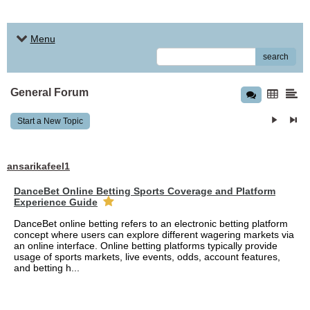
Menu
search
General Forum
Start a New Topic
ansarikafeel1
DanceBet Online Betting Sports Coverage and Platform
Experience Guide
DanceBet online betting refers to an electronic betting platform
concept where users can explore different wagering markets via
an online interface. Online betting platforms typically provide
usage of sports markets, live events, odds, account features,
and betting h...