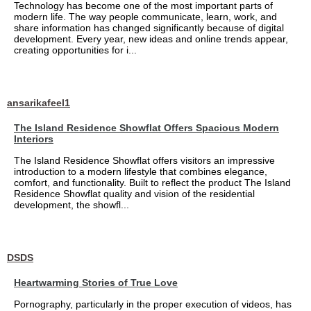
Technology has become one of the most important parts of
modern life. The way people communicate, learn, work, and
share information has changed significantly because of digital
development. Every year, new ideas and online trends appear,
creating opportunities for i...
ansarikafeel1
The Island Residence Showflat Offers Spacious Modern
Interiors
The Island Residence Showflat offers visitors an impressive
introduction to a modern lifestyle that combines elegance,
comfort, and functionality. Built to reflect the product The Island
Residence Showflat quality and vision of the residential
development, the showfl...
DSDS
Heartwarming Stories of True Love
Pornography, particularly in the proper execution of videos, has