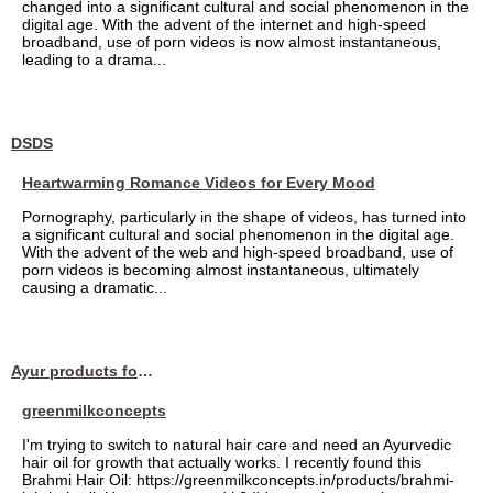
changed into a significant cultural and social phenomenon in the
digital age. With the advent of the internet and high-speed
broadband, use of porn videos is now almost instantaneous,
leading to a drama...
DSDS
Heartwarming Romance Videos for Every Mood
Pornography, particularly in the shape of videos, has turned into
a significant cultural and social phenomenon in the digital age.
With the advent of the web and high-speed broadband, use of
porn videos is becoming almost instantaneous, ultimately
causing a dramatic...
Ayur products for hair
greenmilkconcepts
I'm trying to switch to natural hair care and need an Ayurvedic
hair oil for growth that actually works. I recently found this
Brahmi Hair Oil: https://greenmilkconcepts.in/products/brahmi-