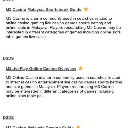
M3 Casino Malaysia Sportsbook Guide
M3 Casino is a term commonly used in searches related to
online casino gaming live casino games sports betting and
online slots in Malaysia. Players researching M3 Casino may be
interested in different categories of games including online slots
table games live casin...
DSDS
M3LivePlay Online Casino Overview
M3 Online Casino is a term commonly used in searches related
to internet casino entertainment live casino games sports betting
and slot games in Malaysia. Players researching M3 Casino
may be interested in different categories of games including
online slots table ga...
DSDS
M3 Casino Malaysia Gaming Guide