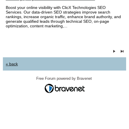
Boost your online visibility with ClicX Technologies SEO
Services. Our data-driven SEO strategies improve search
rankings, increase organic traffic, enhance brand authority, and
generate qualified leads through technical SEO, on-page
optimization, content marketing,...
« back
Free Forum powered by Bravenet