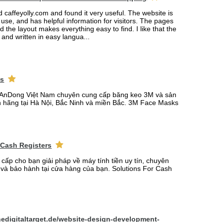
ed caffeyolly.com and found it very useful. The website is
 use, and has helpful information for visitors. The pages
nd the layout makes everything easy to find. I like that the
r and written in easy langua...
ks
AnDong Việt Nam chuyên cung cấp băng keo 3M và sản
 hãng tại Hà Nội, Bắc Ninh và miền Bắc. 3M Face Masks
 Cash Registers
 cấp cho bạn giải pháp về máy tính tiền uy tín, chuyên
t và bảo hành tại cửa hàng của bạn. Solutions For Cash
hedigitaltarget.de/website-design-development-