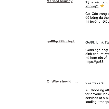
Marisol Murphy
Tỷ lệ kèo tại
không?
Có. Các trang 
độ bóng đá the
thị trường. Điề
go88go88today1
Go88: Link T
Go88 cập nhật 
đỉnh cao, mượt 
hũ bom tấn và 
https://go88...
Q: Why should I choose affordable handyman movers in Dubai for my relocation and maintenance needs?
uaemovers
A: Choosing af
for anyone loo
services at a b
loading, transpo