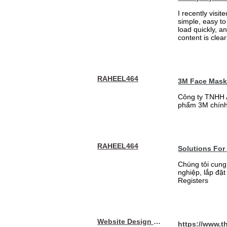
I recently visit
simple, easy to
load quickly, a
content is clea
RAHEEL464
3M Face Mas
Công ty TNHH 
phẩm 3M chính
RAHEEL464
Solutions For
Chúng tôi cung
nghiệp, lắp đặ
Registers
Website Design Services berin
https://www.t