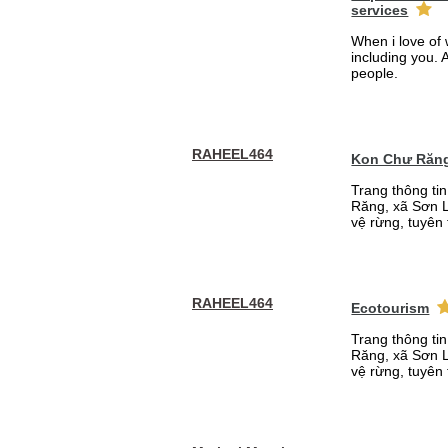
services
When i love of 
including you. A
people.
RAHEEL464
Kon Chư Răng
Trang thông ti
Răng, xã Sơn L
vệ rừng, tuyên 
RAHEEL464
Ecotourism
Trang thông ti
Răng, xã Sơn L
vệ rừng, tuyên 