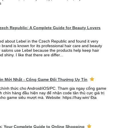
s
Czech Republic: A Complete Guide for Beauty Lovers
ned about Lebel in the Czech Republic and found it very
e brand is known for its professional hair care and beauty
 salons use Lebel because the products help keep hair
d shiny. I like that there are differ...
win Mới Nhất - Cổng Game Đổi Thưởng Uy Tín
 chính thức cho Android/iOS/PC. Tham gia ngay cổng game
h chín hàng đầu hiện nay để nhận code tân thủ cực giá trị
 kho game siêu mượt mà. Website: https://hay.win/ Địa
m: Your Complete Guide to Online Shopping