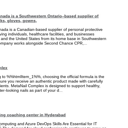
nada is a Southwestern Ontario–based supplier of
ks, gloves, gowns,
ada is a Canadian-based supplier of personal protective
ing individuals, healthcare facilities, and businesses
and the United States from its home base in Southwestern
company works alongside Second Chance CPR,...
plex
ng to %%htmlItem_1%%, choosing the official formula is the
ure you receive an authentic product made with carefully
ients. MetaNail Complex is designed to support healthy,
er-looking nails as part of your d...
ing coaching center in Hyderabad
mputing and Azure DevOps Skills Are Essential for IT