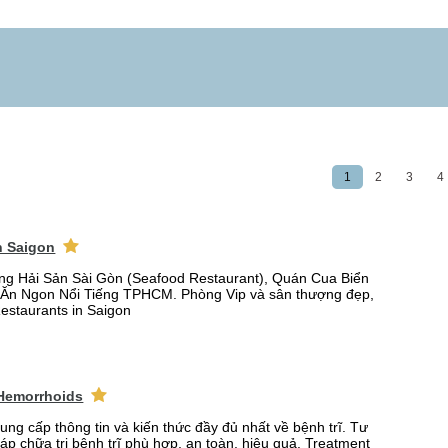
1
2
3
4
n Saigon
ng Hải Sản Sài Gòn (Seafood Restaurant), Quán Cua Biển
Ăn Ngon Nổi Tiếng TPHCM. Phòng Vip và sân thượng đẹp,
Restaurants in Saigon
 Hemorrhoids
ung cấp thông tin và kiến thức đầy đủ nhất về bệnh trĩ. Tư
p chữa trị bệnh trĩ phù hợp, an toàn, hiệu quả. Treatment