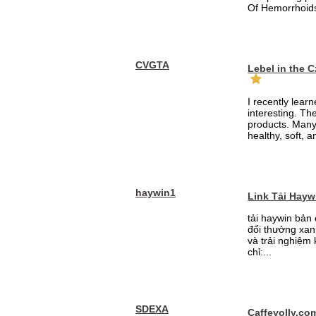
Of Hemorrhoid
CVGTA
Lebel in the 
I recently lear
interesting. Th
products. Many
healthy, soft, an
haywin1
Link Tải Hay
tải haywin bản
đổi thưởng xan
và trải nghiệm
chỉ:...
SDEXA
Caffeyolly.co