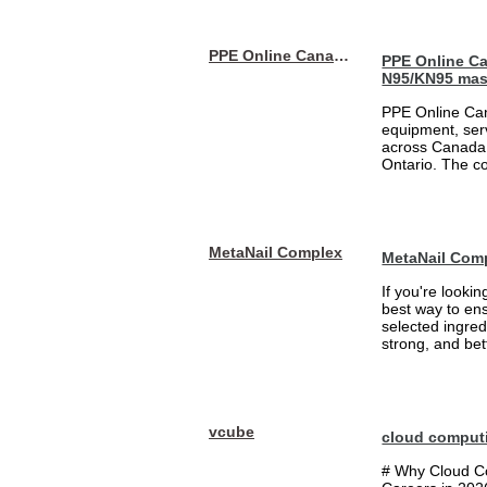
PPE Online Canada – Bulk PPE Supplier | N95, Gloves, Masks & Medical Supplies
PPE Online Ca
N95/KN95 mas
PPE Online Can
equipment, serv
across Canada 
Ontario. The 
MetaNail Complex
MetaNail Com
If you're looki
best way to ens
selected ingred
strong, and bett
vcube
cloud comput
# Why Cloud Co