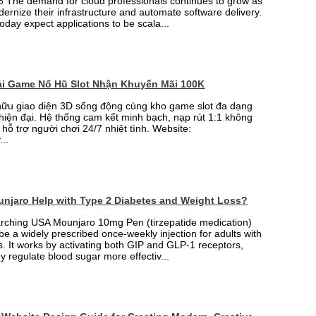
6 The demand for cloud professionals continues to grow as
rnize their infrastructure and automate software delivery.
oday expect applications to be scala...
Tải Game Nổ Hũ Slot Nhận Khuyến Mãi 100K
ữu giao diện 3D sống động cùng kho game slot đa dạng
 hiện đại. Hệ thống cam kết minh bạch, nạp rút 1:1 không
 hỗ trợ người chơi 24/7 nhiệt tình. Website:
...
njaro Help with Type 2 Diabetes and Weight Loss?
arching USA Mounjaro 10mg Pen (tirzepatide medication)
 be a widely prescribed once-weekly injection for adults with
. It works by activating both GIP and GLP-1 receptors,
y regulate blood sugar more effectiv...