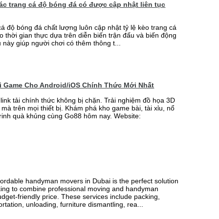
 các trang cá độ bóng đá có được cập nhật liên tục
cá độ bóng đá chất lượng luôn cập nhật tỷ lệ kèo trang cá
o thời gian thực dựa trên diễn biến trận đấu và biến động
u này giúp người chơi có thêm thông t...
ải Game Cho Android/iOS Chính Thức Mới Nhất
link tải chính thức không bị chặn. Trải nghiệm đồ họa 3D
mà trên mọi thiết bị. Khám phá kho game bài, tài xỉu, nổ
rinh quà khủng cùng Go88 hôm nay. Website:
fordable handyman movers in Dubai is the perfect solution
king to combine professional moving and handyman
udget-friendly price. These services include packing,
rtation, unloading, furniture dismantling, rea...