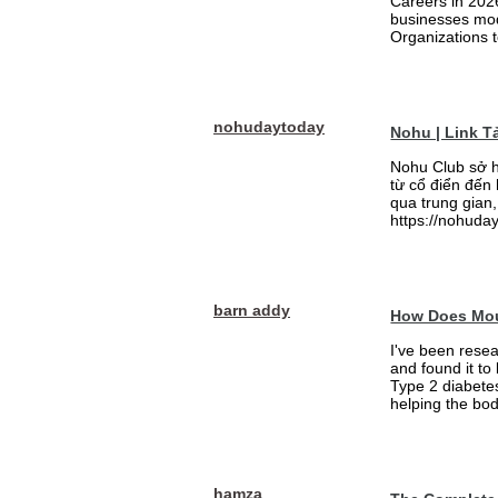
Careers in 202
businesses mode
Organizations t
nohudaytoday
Nohu | Link 
Nohu Club sở h
từ cổ điển đến
qua trung gian,
https://nohuday
barn addy
How Does Mou
I've been rese
and found it to
Type 2 diabetes
helping the bod
hamza