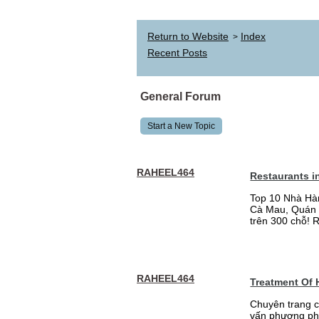
Return to Website
Index
>
Recent Posts
General Forum
Start a New Topic
RAHEEL464
Restaurants i
Top 10 Nhà Hà
Cà Mau, Quán 
trên 300 chỗ! 
RAHEEL464
Treatment Of
Chuyên trang c
vấn phương phá