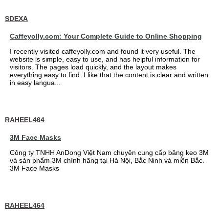
SDEXA
Caffeyolly.com: Your Complete Guide to Online Shopping
I recently visited caffeyolly.com and found it very useful. The
website is simple, easy to use, and has helpful information for
visitors. The pages load quickly, and the layout makes
everything easy to find. I like that the content is clear and written
in easy langua...
RAHEEL464
3M Face Masks
Công ty TNHH AnDong Việt Nam chuyên cung cấp băng keo 3M
và sản phẩm 3M chính hãng tại Hà Nội, Bắc Ninh và miền Bắc.
3M Face Masks
RAHEEL464