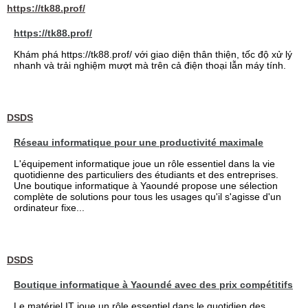
https://tk88.prof/
https://tk88.prof/
Khám phá https://tk88.prof/ với giao diện thân thiện, tốc độ xử lý
nhanh và trải nghiệm mượt mà trên cả điện thoại lẫn máy tính.
DSDS
Réseau informatique pour une productivité maximale
L'équipement informatique joue un rôle essentiel dans la vie
quotidienne des particuliers des étudiants et des entreprises.
Une boutique informatique à Yaoundé propose une sélection
complète de solutions pour tous les usages qu'il s'agisse d'un
ordinateur fixe...
DSDS
Boutique informatique à Yaoundé avec des prix compétitifs
Le matériel IT joue un rôle essentiel dans le quotidien des