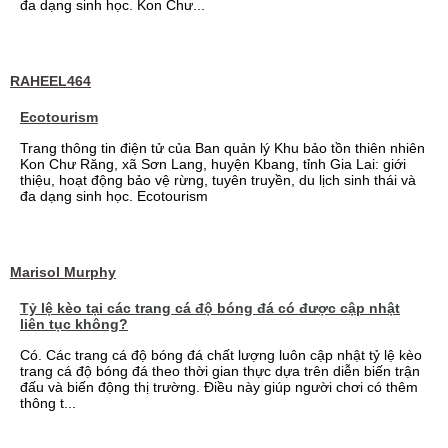
đa dạng sinh học. Kon Chư...
RAHEEL464
Ecotourism
Trang thông tin điện tử của Ban quản lý Khu bảo tồn thiên nhiên
Kon Chư Răng, xã Sơn Lang, huyện Kbang, tỉnh Gia Lai: giới
thiệu, hoạt động bảo vệ rừng, tuyên truyền, du lịch sinh thái và
đa dạng sinh học. Ecotourism
Marisol Murphy
Tỷ lệ kèo tại các trang cá độ bóng đá có được cập nhật
liên tục không?
Có. Các trang cá độ bóng đá chất lượng luôn cập nhật tỷ lệ kèo
trang cá độ bóng đá theo thời gian thực dựa trên diễn biến trận
đấu và biến động thị trường. Điều này giúp người chơi có thêm
thông t...