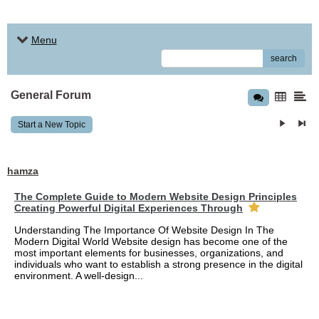
Menu
search
General Forum
Start a New Topic
hamza
The Complete Guide to Modern Website Design Principles
Creating Powerful Digital Experiences Through
Understanding The Importance Of Website Design In The
Modern Digital World Website design has become one of the
most important elements for businesses, organizations, and
individuals who want to establish a strong presence in the digital
environment. A well-design...