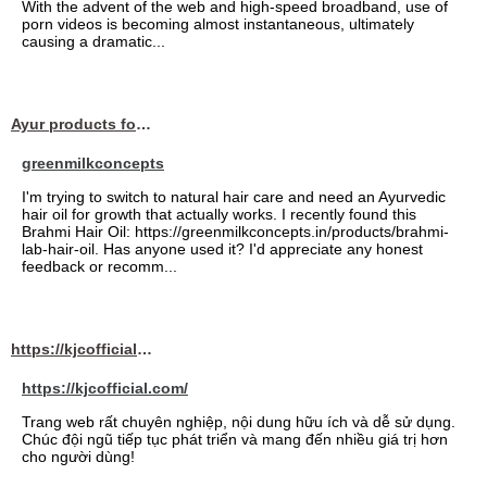
With the advent of the web and high-speed broadband, use of
porn videos is becoming almost instantaneous, ultimately
causing a dramatic...
Ayur products for hair
greenmilkconcepts
I'm trying to switch to natural hair care and need an Ayurvedic
hair oil for growth that actually works. I recently found this
Brahmi Hair Oil: https://greenmilkconcepts.in/products/brahmi-
lab-hair-oil. Has anyone used it? I'd appreciate any honest
feedback or recomm...
https://kjcofficial.com/
https://kjcofficial.com/
Trang web rất chuyên nghiệp, nội dung hữu ích và dễ sử dụng.
Chúc đội ngũ tiếp tục phát triển và mang đến nhiều giá trị hơn
cho người dùng!