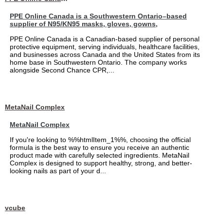
PPE Online Canada is a Southwestern Ontario–based
supplier of N95/KN95 masks, gloves, gowns,
PPE Online Canada is a Canadian-based supplier of personal
protective equipment, serving individuals, healthcare facilities,
and businesses across Canada and the United States from its
home base in Southwestern Ontario. The company works
alongside Second Chance CPR,...
MetaNail Complex
MetaNail Complex
If you're looking to %%htmlItem_1%%, choosing the official
formula is the best way to ensure you receive an authentic
product made with carefully selected ingredients. MetaNail
Complex is designed to support healthy, strong, and better-
looking nails as part of your d...
vcube