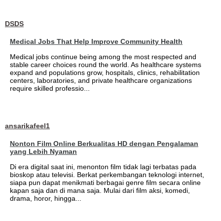
DSDS
Medical Jobs That Help Improve Community Health
Medical jobs continue being among the most respected and
stable career choices round the world. As healthcare systems
expand and populations grow, hospitals, clinics, rehabilitation
centers, laboratories, and private healthcare organizations
require skilled professio...
ansarikafeel1
Nonton Film Online Berkualitas HD dengan Pengalaman
yang Lebih Nyaman
Di era digital saat ini, menonton film tidak lagi terbatas pada
bioskop atau televisi. Berkat perkembangan teknologi internet,
siapa pun dapat menikmati berbagai genre film secara online
kapan saja dan di mana saja. Mulai dari film aksi, komedi,
drama, horor, hingga...