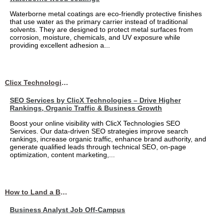
Waterborne metal coatings are eco-friendly protective finishes
that use water as the primary carrier instead of traditional
solvents. They are designed to protect metal surfaces from
corrosion, moisture, chemicals, and UV exposure while
providing excellent adhesion a...
Clicx Technologies
SEO Services by ClicX Technologies – Drive Higher
Rankings, Organic Traffic & Business Growth
Boost your online visibility with ClicX Technologies SEO
Services. Our data-driven SEO strategies improve search
rankings, increase organic traffic, enhance brand authority, and
generate qualified leads through technical SEO, on-page
optimization, content marketing,...
How to Land a Business Analyst Job Off-Campus When Your College Has Zero Tech Connections
Business Analyst Job Off-Campus