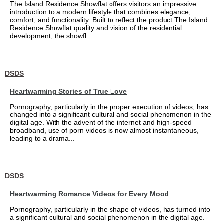
The Island Residence Showflat offers visitors an impressive
introduction to a modern lifestyle that combines elegance,
comfort, and functionality. Built to reflect the product The Island
Residence Showflat quality and vision of the residential
development, the showfl...
DSDS
Heartwarming Stories of True Love
Pornography, particularly in the proper execution of videos, has
changed into a significant cultural and social phenomenon in the
digital age. With the advent of the internet and high-speed
broadband, use of porn videos is now almost instantaneous,
leading to a drama...
DSDS
Heartwarming Romance Videos for Every Mood
Pornography, particularly in the shape of videos, has turned into
a significant cultural and social phenomenon in the digital age.