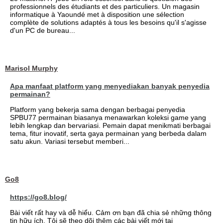
professionnels des étudiants et des particuliers. Un magasin
informatique à Yaoundé met à disposition une sélection
complète de solutions adaptés à tous les besoins qu'il s'agisse
d'un PC de bureau...
Marisol Murphy
Apa manfaat platform yang menyediakan banyak penyedia
permainan?
Platform yang bekerja sama dengan berbagai penyedia
SPBU77 permainan biasanya menawarkan koleksi game yang
lebih lengkap dan bervariasi. Pemain dapat menikmati berbagai
tema, fitur inovatif, serta gaya permainan yang berbeda dalam
satu akun. Variasi tersebut memberi...
Go8
https://go8.blog/
Bài viết rất hay và dễ hiểu. Cảm ơn bạn đã chia sẻ những thông
tin hữu ích. Tôi sẽ theo dõi thêm các bài viết mới tại