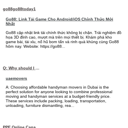
go88go88today1
Go88: Link Tải Game Cho Android/iOS Chính Thức Mới
Nhất
Go88 cập nhật link tải chính thức không bị chặn. Trải nghiệm đồ
họa 3D đỉnh cao, mượt mà trên mọi thiết bị. Khám phá kho
game bài, tài xỉu, nổ hũ bom tấn và rinh quà khủng cùng Go88
hôm nay. Website: https://go88...
Q: Why should I choose affordable handyman movers in Dubai for my relocation and maintenance needs?
uaemovers
A: Choosing affordable handyman movers in Dubai is the
perfect solution for anyone looking to combine professional
moving and handyman services at a budget-friendly price.
These services include packing, loading, transportation,
unloading, furniture dismantling, rea...
PPE Online Canada – Bulk PPE Supplier | N95, Gloves, Masks & Medical Supplies